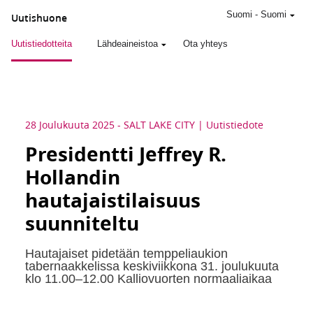
Suomi
-
Suomi
Uutishuone
Uutistiedotteita
Lähdeaineistoa
Ota yhteys
28 Joulukuuta 2025
-
SALT LAKE CITY
Uutistiedote
Presidentti Jeffrey R.
Hollandin
hautajaistilaisuus
suunniteltu
Hautajaiset pidetään temppeliaukion
tabernaakkelissa keskiviikkona 31. joulukuuta
klo 11.00–12.00 Kalliovuorten normaaliaikaa