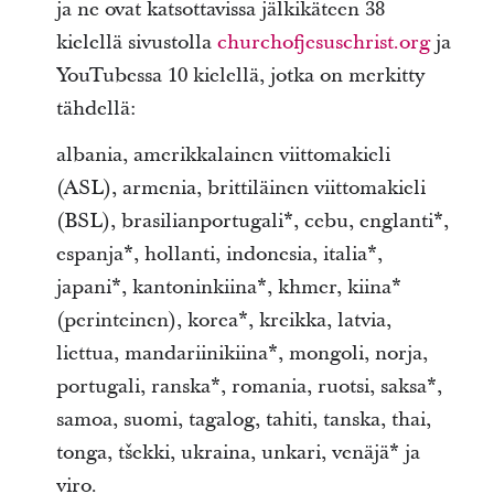
ja ne ovat katsottavissa jälkikäteen 38
kielellä sivustolla
churchofjesuschrist.org
ja
YouTubessa 10 kielellä, jotka on merkitty
tähdellä:
albania, amerikkalainen viittomakieli
(ASL), armenia, brittiläinen viittomakieli
(BSL), brasilianportugali*, cebu, englanti*,
espanja*, hollanti, indonesia, italia*,
japani*, kantoninkiina*, khmer, kiina*
(perinteinen), korea*, kreikka, latvia,
liettua, mandariinikiina*, mongoli, norja,
portugali, ranska*, romania, ruotsi, saksa*,
samoa, suomi, tagalog, tahiti, tanska, thai,
tonga, tšekki, ukraina, unkari, venäjä* ja
viro.