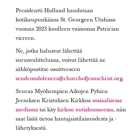
Presidentti Holland haudataan
kotikaupunkiinsa St. Georgeen Utahissa
vuonna 2023 kuolleen vaimonsa Patrician
viereen.
Ne, jotka haluavat lähettää
surunvalittelunsa, voivat lähettää ne
sähköpostitse osoitteeseen
sendcondolences@churchofjesuschrist.org
.
Seuraa Myöhempien Aikojen Pyhien
Jeesuksen Kristuksen Kirkkoa
sosiaalisessa
mediassa
tai käy
kirkon uutishuoneessa
, niin
saat lisää tietoa hautajaistilaisuudesta ja -
lähetyksestä.