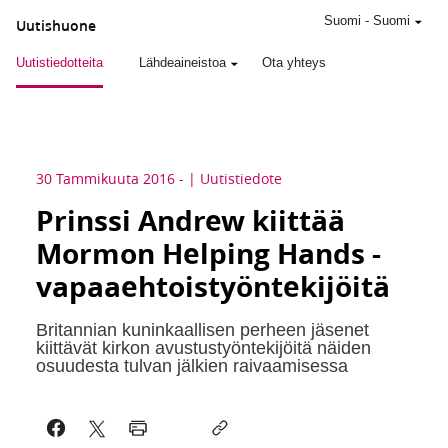
Suomi
-
Suomi
Uutishuone
Uutistiedotteita
Lähdeaineistoa
Ota yhteys
30 Tammikuuta 2016
-
Uutistiedote
Prinssi Andrew kiittää
Mormon Helping Hands -
vapaaehtoistyöntekijöitä
Britannian kuninkaallisen perheen jäsenet
kiittävät kirkon avustustyöntekijöitä näiden
osuudesta tulvan jälkien raivaamisessa