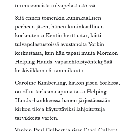
tunnusomaista tulvapelastustöissä.
Sitä ennen toinenkin kuninkaallisen
perheen jäsen, hänen kuninkaallinen
korkeutensa Kentin herttuatar, kiitti
tulvapelastustöissä avustaneita Yorkin
keskustassa, kun hän tapasi muita Mormon
Helping Hands -vapaaehtoistyöntekijöitä
keskiviikkona 6. tammikuuta.
Caroline Kimberling, kirkon jäsen Yorkissa,
on ollut tärkeänä apuna tässä Helping
Hands -hankkeessa hänen järjestäessään
kirkon tiloja käytettäviksi lahjoitettuja
tarvikkeita varten.
Vanhin Paul Culbert ja sisar Ethel Culbert,