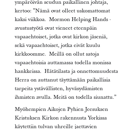
ympäröivän seudun paikallinen johtaja,
kertoo: ”Nämä ovat olleet uskomattomat
kaksi viikkoa. Mormon Helping Hands -
avustustyötä ovat vieneet eteenpäin
vapaaehtoiset, jotka ovat kirkon jäseniä,
sekä vapaaehtoiset, jotka eivät kuulu
kirkkoomme. Meillä on ollut satoja
vapaaehtoisia auttamassa todella monissa
hankkeissa. Hätätilasta ja onnettomuudesta
Herra on auttanut täyttämään paikallisia
tarpeita ystävällisten, hyväsydämisten
ihmisten avulla. Meitä on todella siunattu.”
Myöhempien Aikojen Pyhien Jeesuksen
Kristuksen Kirkon rakennusta Yorkissa
käytettiin tulvan uhreille jaettavien