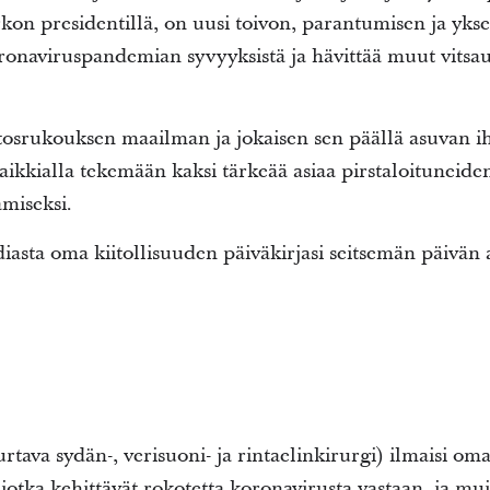
kon presidentillä, on uusi toivon, parantumisen ja yk
onaviruspandemian syvyyksistä ja hävittää muut vitsau
itosrukouksen maailman ja jokaisen sen päällä asuvan 
aikkialla tekemään kaksi tärkeää asiaa pirstaloituneid
miseksi.
diasta oma kiitollisuuden päiväkirjasi seitsemän päivän 
tava sydän-, verisuoni- ja rintaelinkirurgi) ilmaisi oman
ta, jotka kehittävät rokotetta koronavirusta vastaan, ja mui