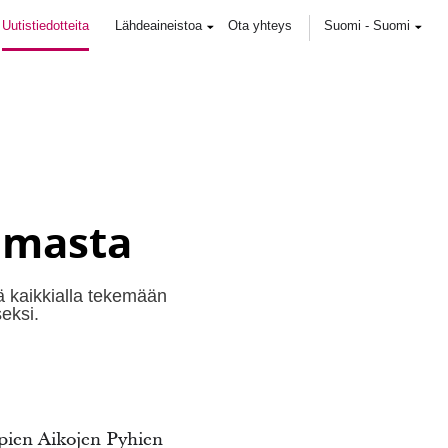
Uutistiedotteita
Lähdeaineistoa
Ota yhteys
Suomi
-
Suomi
oimasta
ä kaikkialla tekemään
eksi.
pien Aikojen Pyhien