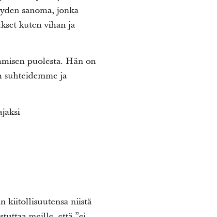
seyden sanoma, jonka
kset kuten vihan ja
ihmisen puolesta. Hän on
en suhteidemme ja
ajaksi
 kiitollisuutensa niistä
stuttaa meille, että ”ei