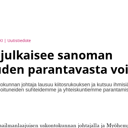
KI
Uutistiedote
 julkaisee sanoman
uuden parantavasta v
kunnan johtaja lausuu kiitosrukouksen ja kutsuu ihmisi
taloituneiden suhteidemme ja yhteiskuntiemme parantamis
maailmanlaajuisen uskontokunnan johtajalla ja Myöhem