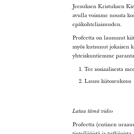
Jeesuksen Kristuksen Kir
avulla voimme nousta kor
epäkohteliaisuuden.
Profeetta on lausunut ki
myös kutsunut jokaisen k
yhteiskuntiemme paranta
Tee sosiaalisesta me
Lausu kiitosrukous
Lataa tämä video
Profeetta (entinen uraauur
tieteilijöistä ja tutkijois