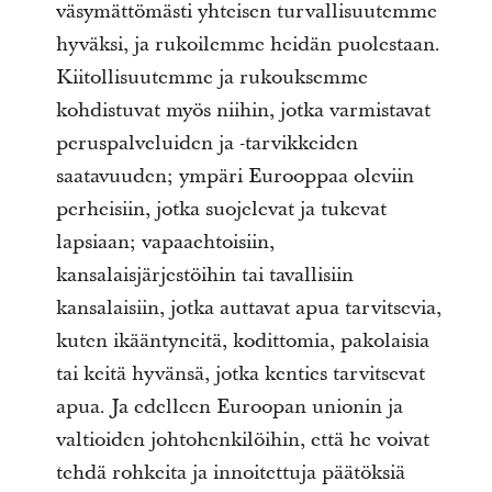
väsymättömästi yhteisen turvallisuutemme
hyväksi, ja rukoilemme heidän puolestaan.
Kiitollisuutemme ja rukouksemme
kohdistuvat myös niihin, jotka varmistavat
peruspalveluiden ja -tarvikkeiden
saatavuuden; ympäri Eurooppaa oleviin
perheisiin, jotka suojelevat ja tukevat
lapsiaan; vapaaehtoisiin,
kansalaisjärjestöihin tai tavallisiin
kansalaisiin, jotka auttavat apua tarvitsevia,
kuten ikääntyneitä, kodittomia, pakolaisia
tai keitä hyvänsä, jotka kenties tarvitsevat
apua. Ja edelleen Euroopan unionin ja
valtioiden johtohenkilöihin, että he voivat
tehdä rohkeita ja innoitettuja päätöksiä