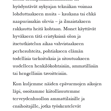
hyödyntävät nykyajan tekniikan voimaa
lohduttaakseen muita – kaukana tai ehkä
naapurissakin olevia – ja ilmaistakseen
rakkautta heitä kohtaan. Monet käyttävät
hyväkseen tätä eristyksissä olon ja
itsetutkistelun aikaa vahvistaakseen
perhesuhteita, pohtiakseen elämän
todellisia tarkoituksia ja sitoutuakseen
uudelleen henkilökohtaisiin, ammatillisiin
tai hengellisiin tavoitteisiin.
Kun kuljemme näiden epävarmojen aikojen
läpi, osoitamme kiitollisuutemme
terveydenhuollon ammattilaisille ja
ensihoitajille, jotka työskentelevät