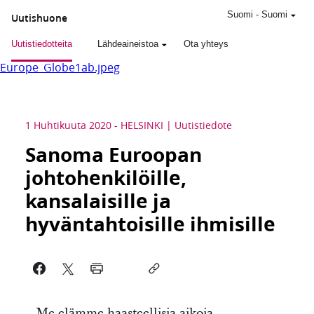
Suomi
-
Suomi
Uutishuone
Uutistiedotteita
Lähdeaineistoa
Ota yhteys
Europe_Globe1ab.jpeg
1 Huhtikuuta 2020
-
HELSINKI
Uutistiedote
Sanoma Euroopan
johtohenkilöille,
kansalaisille ja
hyväntahtoisille ihmisille
Me elämme haasteellisia aikoja.