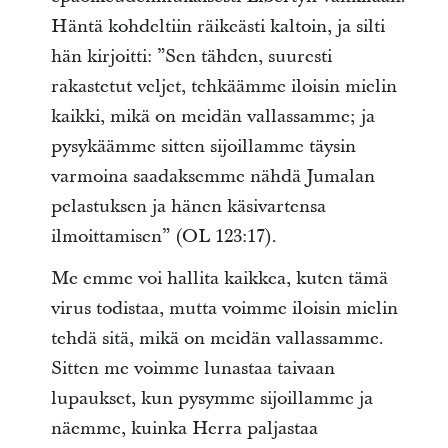
Häntä kohdeltiin räikeästi kaltoin, ja silti
hän kirjoitti: ”Sen tähden, suuresti
rakastetut veljet, tehkäämme iloisin mielin
kaikki, mikä on meidän vallassamme; ja
pysykäämme sitten sijoillamme täysin
varmoina saadaksemme nähdä Jumalan
pelastuksen ja hänen käsivartensa
ilmoittamisen” (OL 123:17).
Me emme voi hallita kaikkea, kuten tämä
virus todistaa, mutta voimme iloisin mielin
tehdä sitä, mikä on meidän vallassamme.
Sitten me voimme lunastaa taivaan
lupaukset, kun pysymme sijoillamme ja
näemme, kuinka Herra paljastaa