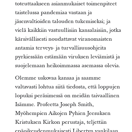
toteuttaakseen asianmukaiset toimenpiteet
taistelussa pandemiaa vastaan ja
jäsenvaltioiden talouden tukemiseksi; ja
vielä kaikkiin vastuullisiin kansalaisiin, jotka
kärsivällisesti noudattavat viranomaisten
antamia terveys- ja turvallisuusohjeita
pyrkiessään estämään viruksen leviämistä ja
suojelemaan heikoimmassa asemassa olevia.
Olemme uskovaa kansaa ja saamme
valtavasti lohtua siitä tiedosta, että loppujen
lopuksi peräsimessä on meidän taivaallinen
Isämme. Profeetta Joseph Smith,
Myöhempien Aikojen Pyhien Jeesuksen
Kristuksen Kirkon perustaja, teljettiin
epäoikeudenmukaisesti Libertyn vankilaan.