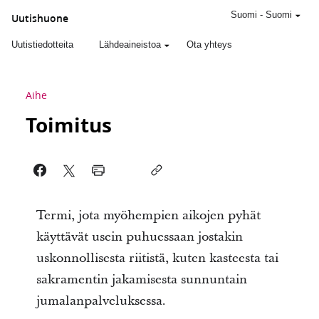
Suomi
-
Suomi
Uutishuone
Uutistiedotteita
Lähdeaineistoa
Ota yhteys
Aihe
Toimitus
Termi, jota myöhempien aikojen pyhät
käyttävät usein puhuessaan jostakin
uskonnollisesta riitistä, kuten kasteesta tai
sakramentin jakamisesta sunnuntain
jumalanpalveluksessa.