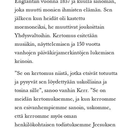
Englantiin vuonna 1837 ja kuulla sanoman,
joka muutti monien ihmisten elämän. Sen
jälkeen kun heidät oli kastettu
mormoneiksi, he muuttivat joukoittain
Yhdysvaltoihin. Kertomus esitetään
musiikin, näyttelemisen ja 150 vuotta
vanhojen päiväkirjamerkintöjen lukemisen
keinoin.
”Se on kertomus niistä, jotka etsivät totuutta
ja pysyvät sen löydettyään uskollisina ja
tosina sille”, sanoo vanhin Kerr. ”Se on
meidän kertomuksemme, ja kun kerromme
sen esivanhempiemme sanoin, uskomme,
että kerromme myös oman
henkilökohtaisen todistuksemme Jeesuksen