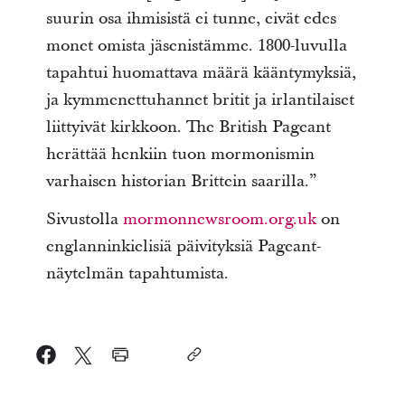
suurin osa ihmisistä ei tunne, eivät edes
monet omista jäsenistämme. 1800-luvulla
tapahtui huomattava määrä kääntymyksiä,
ja kymmenettuhannet britit ja irlantilaiset
liittyivät kirkkoon. The British Pageant
herättää henkiin tuon mormonismin
varhaisen historian Brittein saarilla.”
Sivustolla
mormonnewsroom.org.uk
on
englanninkielisiä päivityksiä Pageant-
näytelmän tapahtumista.