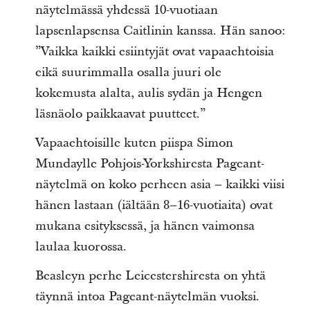
näytelmässä yhdessä 10-vuotiaan
lapsenlapsensa Caitlinin kanssa. Hän sanoo:
”Vaikka kaikki esiintyjät ovat vapaaehtoisia
eikä suurimmalla osalla juuri ole
kokemusta alalta, aulis sydän ja Hengen
läsnäolo paikkaavat puutteet.”
Vapaaehtoisille kuten piispa Simon
Mundaylle Pohjois-Yorkshiresta Pageant-
näytelmä on koko perheen asia – kaikki viisi
hänen lastaan (iältään 8–16-vuotiaita) ovat
mukana esityksessä, ja hänen vaimonsa
laulaa kuorossa.
Beasleyn perhe Leicestershiresta on yhtä
täynnä intoa Pageant-näytelmän vuoksi.