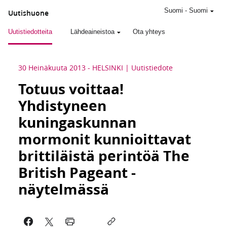
Suomi
-
Suomi
Uutishuone
Uutistiedotteita
Lähdeaineistoa
Ota yhteys
30 Heinäkuuta 2013
-
HELSINKI
Uutistiedote
Totuus voittaa!
Yhdistyneen
kuningaskunnan
mormonit kunnioittavat
brittiläistä perintöä The
British Pageant -
näytelmässä