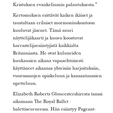
Kristuksen evankeliumin palautuksesta.”
Kertomuksen esittävät kaiken ikäiset ja
taustaltaan erilaiset mormoniuskontoon
kuuluvat jäsenet. Tämä suuri
näyttelijäkaarti ja kuoro koostuvat
harrastelijaesiintyjistä kaikkialta
Britanniasta. He ovat kuluneiden
kuukausien aikana vapaaehtoisesti
käyttäneet aikaansa yhteisiin harjoituksiin,
vuorosanojen opiskeluun ja kansantanssien
opetteluun.
Elizabeth Roberts Gloucestershiresta tanssi
aikoinaan The Royal Ballet -
balettiseurueessa. Hän esiintyy Pageant-