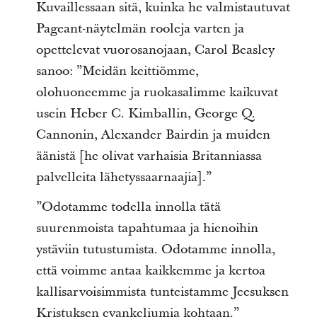
Kuvaillessaan sitä, kuinka he valmistautuvat
Pageant-näytelmän rooleja varten ja
opettelevat vuorosanojaan, Carol Beasley
sanoo: ”Meidän keittiömme,
olohuoneemme ja ruokasalimme kaikuvat
usein Heber C. Kimballin, George Q.
Cannonin, Alexander Bairdin ja muiden
äänistä [he olivat varhaisia Britanniassa
palvelleita lähetyssaarnaajia].”
”Odotamme todella innolla tätä
suurenmoista tapahtumaa ja hienoihin
ystäviin tutustumista. Odotamme innolla,
että voimme antaa kaikkemme ja kertoa
kallisarvoisimmista tunteistamme Jeesuksen
Kristuksen evankeliumia kohtaan.”