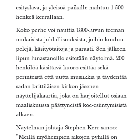
esityslava, ja yleisöä paikalle mahtuu 1 500
henkeä kerrallaan.
Koko perhe voi nauttia 1800-luvun teeman
mukaisista juhlallisuuksista, joihin kuuluu
pelejä, käsityötaitoja ja paraati. Sen jälkeen
lipun lunastaneille esitetään näytelmä. 200
henkilöä käsittävä kuoro esittää sekä
perinteistä että uutta musiikkia ja täydentää
sadan brittiläisen kirkon jäsenen
näyttelijäkaartia, joka on harjoitellut osiaan
maaliskuussa päättyneistä koe-esiintymisistä
alkaen.
Näytelmän johtaja Stephen Kerr sanoo:
”Meillä myöhempien aikojen pyhillä on