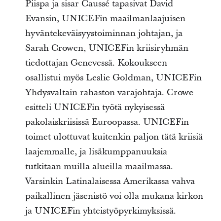
Piispa ja sisar Caussé tapasivat David
Evansin, UNICEFin maailmanlaajuisen
hyväntekeväisyystoiminnan johtajan, ja
Sarah Crowen, UNICEFin kriisiryhmän
tiedottajan Genevessä. Kokoukseen
osallistui myös Leslie Goldman, UNICEFin
Yhdysvaltain rahaston varajohtaja. Crowe
esitteli UNICEFin työtä nykyisessä
pakolaiskriisissä Euroopassa. UNICEFin
toimet ulottuvat kuitenkin paljon tätä kriisiä
laajemmalle, ja lisäkumppanuuksia
tutkitaan muilla alueilla maailmassa.
Varsinkin Latinalaisessa Amerikassa vahva
paikallinen jäsenistö voi olla mukana kirkon
ja UNICEFin yhteistyöpyrkimyksissä.