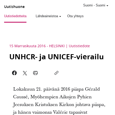
Suomi
-
Suomi
Uutishuone
Uutistiedotteita
Lähdeaineistoa
Ota yhteys
15 Marraskuuta 2016
-
HELSINKI
Uutistiedote
UNHCR- ja UNICEF-vierailu
Lokakuun 21. päivänä 2016 piispa Gérald
Caussé, Myöhempien Aikojen Pyhien
Jeesuksen Kristuksen Kirkon johtava piispa,
ja hänen vaimonsa Valérie tapasivat