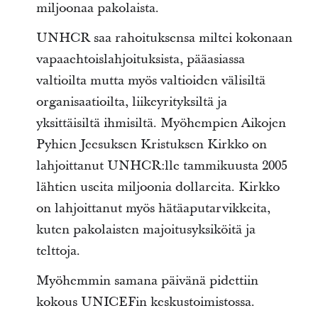
miljoonaa pakolaista.
UNHCR saa rahoituksensa miltei kokonaan
vapaaehtoislahjoituksista, pääasiassa
valtioilta mutta myös valtioiden välisiltä
organisaatioilta, liikeyrityksiltä ja
yksittäisiltä ihmisiltä. Myöhempien Aikojen
Pyhien Jeesuksen Kristuksen Kirkko on
lahjoittanut UNHCR:lle tammikuusta 2005
lähtien useita miljoonia dollareita. Kirkko
on lahjoittanut myös hätäaputarvikkeita,
kuten pakolaisten majoitusyksiköitä ja
telttoja.
Myöhemmin samana päivänä pidettiin
kokous UNICEFin keskustoimistossa.