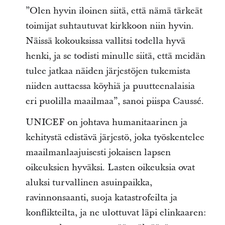
”Olen hyvin iloinen siitä, että nämä tärkeät
toimijat suhtautuvat kirkkoon niin hyvin.
Näissä kokouksissa vallitsi todella hyvä
henki, ja se todisti minulle siitä, että meidän
tulee jatkaa näiden järjestöjen tukemista
niiden auttaessa köyhiä ja puutteenalaisia
eri puolilla maailmaa”, sanoi piispa Caussé.
UNICEF on johtava humanitaarinen ja
kehitystä edistävä järjestö, joka työskentelee
maailmanlaajuisesti jokaisen lapsen
oikeuksien hyväksi. Lasten oikeuksia ovat
aluksi turvallinen asuinpaikka,
ravinnonsaanti, suoja katastrofeilta ja
konflikteilta, ja ne ulottuvat läpi elinkaaren: