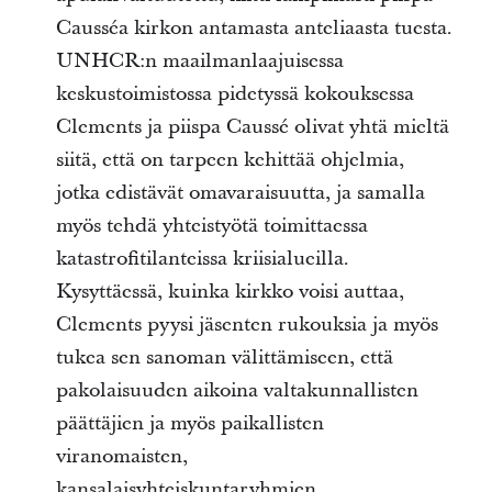
Causséa kirkon antamasta anteliaasta tuesta.
UNHCR:n maailmanlaajuisessa
keskustoimistossa pidetyssä kokouksessa
Clements ja piispa Caussé olivat yhtä mieltä
siitä, että on tarpeen kehittää ohjelmia,
jotka edistävät omavaraisuutta, ja samalla
myös tehdä yhteistyötä toimittaessa
katastrofitilanteissa kriisialueilla.
Kysyttäessä, kuinka kirkko voisi auttaa,
Clements pyysi jäsenten rukouksia ja myös
tukea sen sanoman välittämiseen, että
pakolaisuuden aikoina valtakunnallisten
päättäjien ja myös paikallisten
viranomaisten,
kansalaisyhteiskuntaryhmien,