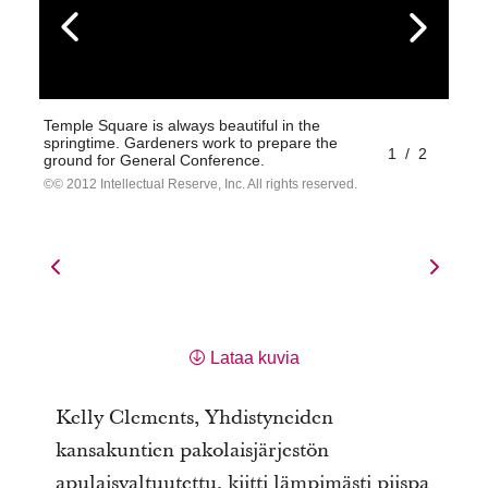
Temple Square is always beautiful in the
springtime. Gardeners work to prepare the
1
/
2
ground for General Conference.
© 2012 Intellectual Reserve, Inc. All rights reserved.
Lataa kuvia
Kelly Clements, Yhdistyneiden
kansakuntien pakolaisjärjestön
apulaisvaltuutettu, kiitti lämpimästi piispa