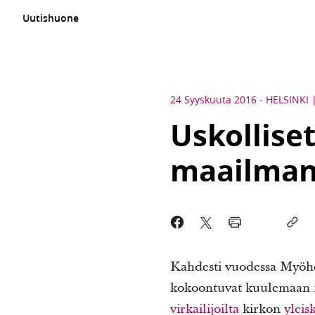
Uutishuone
24 Syyskuuta 2016
-
HELSINKI
Uskollise
maailmanl
Kahdesti vuodessa Myöhe
kokoontuvat kuulemaan in
virkailijoilta
kirkon
yleis