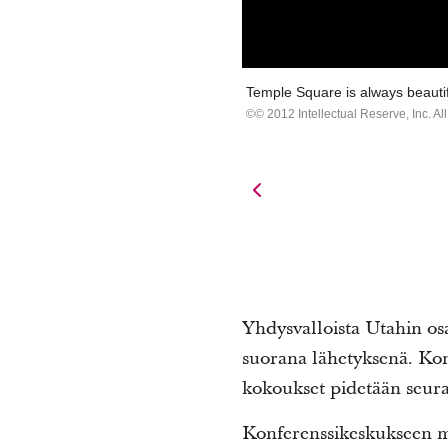
Temple Square is always beautif
© 2012 Intellectual Reserve, Inc. All
Yhdysvalloista Utahin os
suorana lähetyksenä. Kon
kokoukset pidetään seuraa
Konferenssikeskukseen m