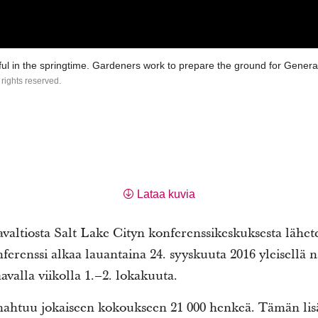
ul in the springtime. Gardeners work to prepare the ground for Gener
 rights reserved.
Lataa kuvia
avaltiosta Salt Lake Cityn konferenssikeskuksesta lähe
ferenssi alkaa lauantaina 24. syyskuuta 2016 yleisellä 
valla viikolla 1.–2. lokakuuta.
ahtuu jokaiseen kokoukseen 21 000 henkeä. Tämän lisä