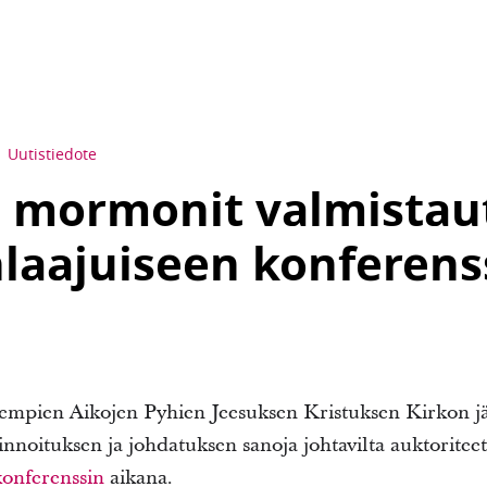
Uutistiedote
t mormonit valmistau
aajuiseen konferens
mpien Aikojen Pyhien Jeesuksen Kristuksen Kirkon jäs
noituksen ja johdatuksen sanoja johtavilta auktoriteet
konferenssin
aikana.