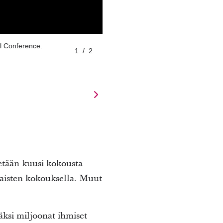
al Conference.
1
/
2
tetään kuusi kokousta
naisten kokouksella. Muut
ksi miljoonat ihmiset