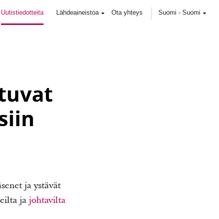
Uutistiedotteita
Lähdeaineistoa
Ota yhteys
Suomi
-
Suomi
tuvat
siin
enet ja ystävät
eilta ja
johtavilta