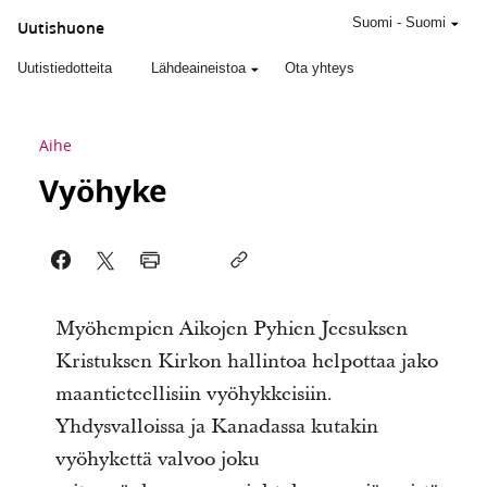
Suomi
-
Suomi
Uutishuone
Uutistiedotteita
Lähdeaineistoa
Ota yhteys
Aihe
Vyöhyke
Myöhempien Aikojen Pyhien Jeesuksen
Kristuksen Kirkon hallintoa helpottaa jako
maantieteellisiin vyöhykkeisiin.
Yhdysvalloissa ja Kanadassa kutakin
vyöhykettä valvoo joku