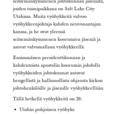
seitsemänkymmenen johtokunnan jäsenistä,
joiden toimipaikkana on Salt Lake City
Utahissa. Muita vyöhykkeitä valvoo
vyöhykkeenjohtaja kahden neuvonantajan
kanssa, ja he ovat yleensä
seitsemänkymmenen koorumien jäseniä ja
asuvat valvomallaan vyöhykkeellä.
Ensimmäisen presidenttikunnan ja
kahdentoista apostolin koorumin johdolla
vyöhykkeiden johtokunnat antavat
hengellistä ja hallinnollista ohjausta kirkon
johtohenkilöille ja jäsenille vyöhykkeellään.
Tällä hetkellä vyöhykkeitä on 26:
Utahin pohjoinen vyöhyke