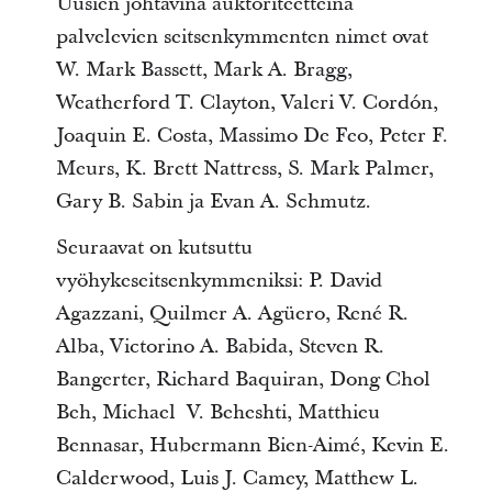
Uusien johtavina auktoriteetteina
palvelevien seitsenkymmenten nimet ovat
W. Mark Bassett, Mark A. Bragg,
Weatherford T. Clayton, Valeri V. Cordón,
Joaquin E. Costa, Massimo De Feo, Peter F.
Meurs, K. Brett Nattress, S. Mark Palmer,
Gary B. Sabin ja Evan A. Schmutz.
Seuraavat on kutsuttu
vyöhykeseitsenkymmeniksi: P. David
Agazzani, Quilmer A. Agüero, René R.
Alba, Victorino A. Babida, Steven R.
Bangerter, Richard Baquiran, Dong Chol
Beh, Michael V. Beheshti, Matthieu
Bennasar, Hubermann Bien-Aimé, Kevin E.
Calderwood, Luis J. Camey, Matthew L.