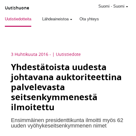
Suomi
-
Suomi
Uutishuone
Uutistiedotteita
Lähdeaineistoa
Ota yhteys
3 Huhtikuuta 2016
-
Uutistiedote
Yhdestätoista uudesta
johtavana auktoriteettina
palvelevasta
seitsenkymmenestä
ilmoitettu
Ensimmäinen presidenttikunta ilmoitti myös 62
uuden vyöhykeseitsenkymmenen nimet