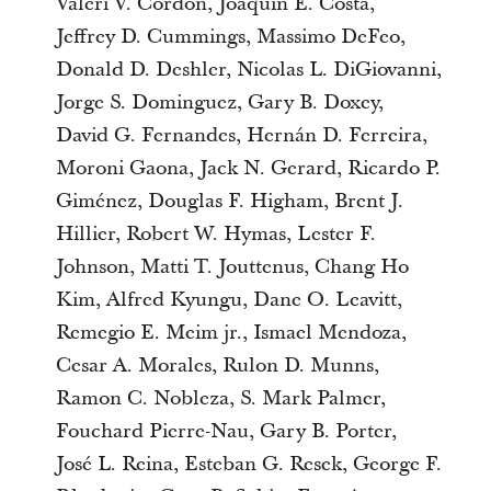
Valeri V. Cordón, Joaquin E. Costa,
Jeffrey D. Cummings, Massimo DeFeo,
Donald D. Deshler, Nicolas L. DiGiovanni,
Jorge S. Dominguez, Gary B. Doxey,
David G. Fernandes, Hernán D. Ferreira,
Moroni Gaona, Jack N. Gerard, Ricardo P.
Giménez, Douglas F. Higham, Brent J.
Hillier, Robert W. Hymas, Lester F.
Johnson, Matti T. Jouttenus, Chang Ho
Kim, Alfred Kyungu, Dane O. Leavitt,
Remegio E. Meim jr., Ismael Mendoza,
Cesar A. Morales, Rulon D. Munns,
Ramon C. Nobleza, S. Mark Palmer,
Fouchard Pierre-Nau, Gary B. Porter,
José L. Reina, Esteban G. Resek, George F.