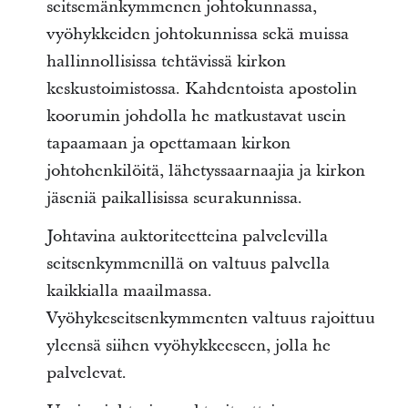
seitsemänkymmenen johtokunnassa,
vyöhykkeiden johtokunnissa sekä muissa
hallinnollisissa tehtävissä kirkon
keskustoimistossa. Kahdentoista apostolin
koorumin johdolla he matkustavat usein
tapaamaan ja opettamaan kirkon
johtohenkilöitä, lähetyssaarnaajia ja kirkon
jäseniä paikallisissa seurakunnissa.
Johtavina auktoriteetteina palvelevilla
seitsenkymmenillä on valtuus palvella
kaikkialla maailmassa.
Vyöhykeseitsenkymmenten valtuus rajoittuu
yleensä siihen vyöhykkeeseen, jolla he
palvelevat.