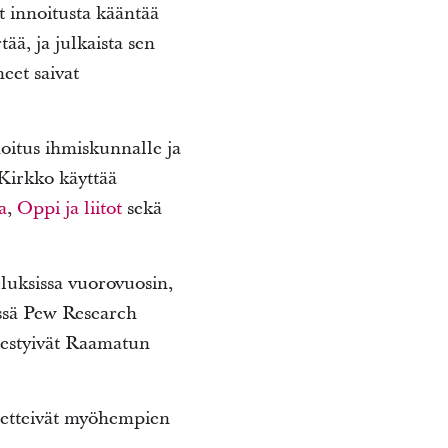
 innoitusta kääntää
ää, ja julkaista sen
eet saivat
oitus ihmiskunnalle ja
Kirkko käyttää
a
,
Oppi ja liitot
sekä
eluksissa vuorovuosin,
ässä Pew Research
nestyivät Raamatun
, etteivät myöhempien