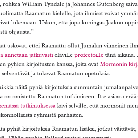
, rohkea William Tyndale ja Johannes Gutenberg saivat
uolimatta Raamatun kielelle, jota ihmiset voivat ymmärt
tyivät lukemaan. Uskon, että jopa kuningas Jaakon oppin
stä ohjausta.”
 uskovat, ettei Raamattu ollut Jumalan viimeinen ilm
ta annetaan jatkuvasti
eläville
profeetoille
tänä aikana. 
 pyhien kirjoitusten kanssa, joita ovat
Mormonin kirj
e selventävät ja tukevat Raamatun opetuksia.
aikkia näitä pyhiä kirjoituksia sunnuntain jumalanpalv
sta on omistettu Raamatun tutkimiseen. Itse asiassa erä
kemässä tutkimuksessa
kävi selville, että mormonit me
konnollisista ryhmistä parhaiten.
a pyhiä kirjoituksia Raamatun lisäksi, jotkut väittävät