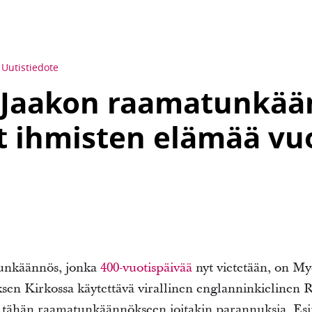
Uutistiedote
 Jaakon raamatunkää
t ihmisten elämää vu
unkäännös, jonka
400-vuotispäivää
nyt vietetään, on M
sen Kirkossa käytettävä virallinen englanninkielinen 
t tähän raamatunkäännökseen joitakin parannuksia. Es