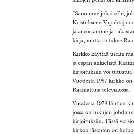
aikojen pyhät ole kristitt
”Sanomme jokaiselle, jok
Kristukseen Vapahtajan
ja arvostamme ja rakasta
kirja, mutta se tukee Raa
Kirkko käyttää useita raa
ja espanjankielistä Raa
kirjoituksiin voi tutustua
Vuodesta 1997 kirkko on
Raamattuja televisiossa.
Vuodesta 1979 lähtien k
jossa on lukujen johdanno
kirjoituksiin. Tässä vers
kirkon jäsenten on help