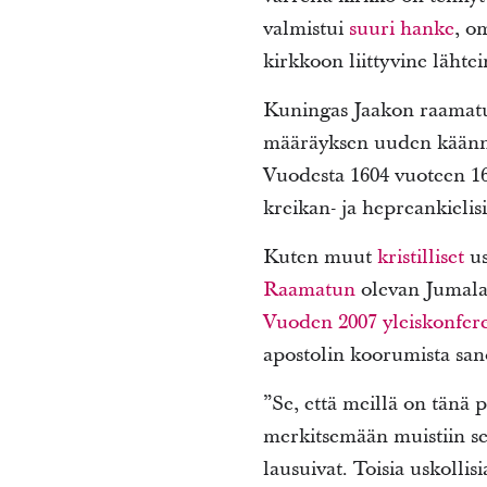
valmistui
suuri hanke
, o
kirkkoon liittyvine lähte
Kuningas Jaakon raamatun
määräyksen uuden käännök
Vuodesta 1604 vuoteen 161
kreikan- ja hepreankielisis
Kuten muut
kristilliset
us
Raamatun
olevan Jumalan
Vuoden 2007 yleiskonfer
apostolin koorumista san
”Se, että meillä on tänä 
merkitsemään muistiin sekä
lausuivat. Toisia uskollis