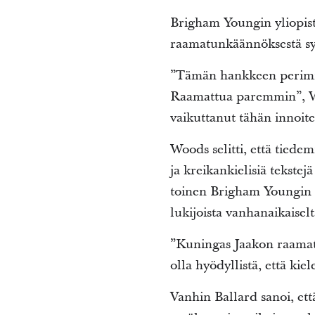
Brigham Youngin yliopis
raamatunkäännöksestä syn
”Tämän hankkeen perimmä
Raamattua paremmin”, Woo
vaikuttanut tähän innoit
Woods selitti, että tiede
ja kreikankielisiä tekst
toinen Brigham Youngin yl
lukijoista vanhanaikaiselt
”Kuningas Jaakon raamatu
olla hyödyllistä, että ki
Vanhin Ballard sanoi, et