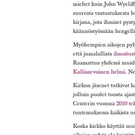
miehet kuin John Wycliff
suuresta vastustuksesta h
kirjana, jota ihmiset pys
käännöstyössään hengelli
Myöhempien aikojen pyhät
että jumalallista
ilmoitus
Raamattua yhdessä muiden
Kallisarvoinen helmi
. N
Kirkon jäsenet tutkivat k
jolloin puolet tuosta aja
Centerin vuonna
2010 te
tuntemuksessa kaikista us
Koska kirkko käyttää muit