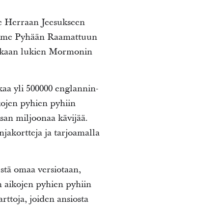
me Herraan Jeesukseen
omme Pyhään Raamattuun
 mukaan lukien Mormonin
kaa yli 500000 englannin-
ojen pyhien pyhiin
san miljoonaa kävijää.
akortteja ja tarjoamalla
stä omaa versiotaan,
n aikojen pyhien pyhiin
rttoja, joiden ansiosta