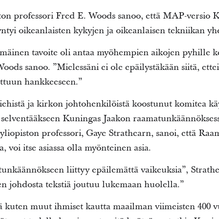
ton professori Fred E. Woods sanoo, että MAP-versio 
tyi oikeanlaisten kykyjen ja oikeanlaisen tekniikan yh
inen tavoite oli antaa myöhempien aikojen pyhille k
ds sanoo. ”Mielessäni ei ole epäilystäkään siitä, ette
ettuun hankkeeseen.”
miehistä ja kirkon johtohenkilöistä koostunut komitea kä
ejä selventääkseen Kuningas Jaakon raamatunkäännöksessä
iopiston professori, Gaye Strathearn, sanoi, että Raam
a, voi itse asiassa olla myönteinen asia.
nkäännökseen liittyy epäilemättä vaikeuksia”, Strathe
elen johdosta tekstiä joutuu lukemaan huolella.”
tä kuten muut ihmiset kautta maailman viimeisten 400 