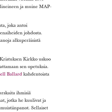
älineineen ja muine MAP-
ta, joka antoi
enaiheiden johdosta.
anoja alkuperäisistä
Kristuksen Kirkko uskoo
dattamaan sen opetuksia.
ell Ballard
kahdentoista
urskaita ihmisiä
at, jotka he kuulivat ja
 muistiinpanot. Sellaiset