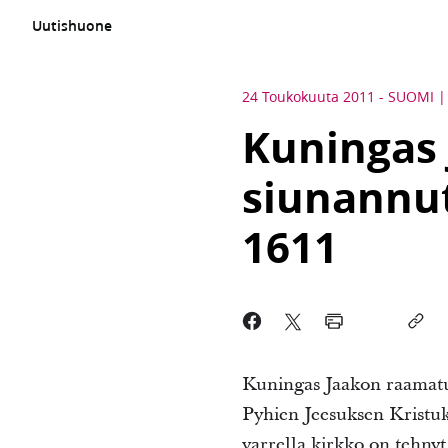
Uutishuone
24 Toukokuuta 2011
-
SUOMI
Kuningas
siunannu
1611
Kuningas Jaakon raamat
Pyhien Jeesuksen Kristuk
varrella kirkko on tehny