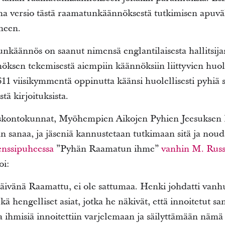
ma versio tästä raamatunkäännöksestä tutkimisen apuv
ineen.
käännös on saanut nimensä englantilaisesta hallitsijas
sen tekemisestä aiempiin käännöksiin liittyvien huol
1 viisikymmentä oppinutta käänsi huolellisesti pyhiä s
tä kirjoituksista.
kontokunnat, Myöhempien Aikojen Pyhien Jeesuksen 
 sanaa, ja jäseniä kannustetaan tutkimaan sitä ja nou
enssipuheessa
”Pyhän Raamatun ihme”
vanhin M. Russ
oi:
päivänä Raamattu, ei ole sattumaa. Henki johdatti vanh
 hengelliset asiat, jotka he näkivät, että innoitetut san
ia ihmisiä innoitettiin varjelemaan ja säilyttämään nämä