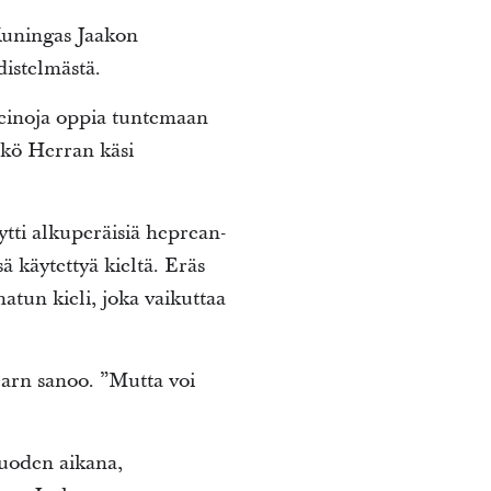
Kuningas Jaakon
distelmästä.
einoja oppia tuntemaan
ikö Herran käsi
ytti alkuperäisiä heprean-
 käytettyä kieltä. Eräs
atun kieli, joka vaikuttaa
arn sanoo. ”Mutta voi
vuoden aikana,