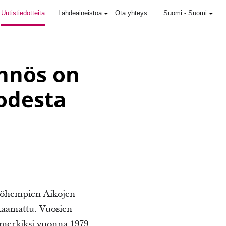
Uutistiedotteita
Lähdeaineistoa
Ota yhteys
Suomi
-
Suomi
nnös on
odesta
yöhempien Aikojen
Raamattu. Vuosien
imerkiksi vuonna 1979