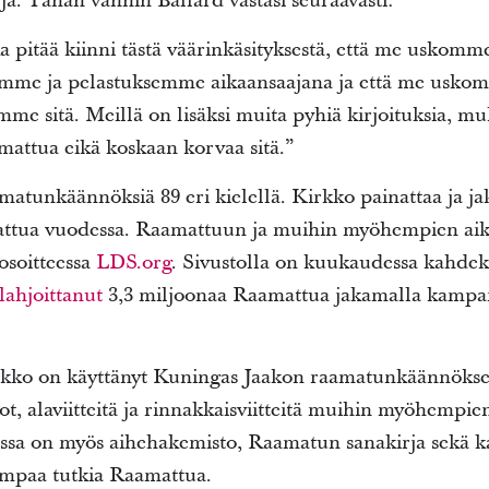
yjä. Tähän vanhin Ballard vastasi seuraavasti:
a pitää kiinni tästä väärinkäsityksestä, että me uskom
amme ja pelastuksemme aikaansaajana ja että me usk
mme sitä. Meillä on lisäksi muita pyhiä kirjoituksia,
mattua eikä koskaan korvaa sitä.”
matunkäännöksiä 89 eri kielellä. Kirkko painattaa ja ja
mattua vuodessa. Raamattuun ja muihin myöhempien aik
 osoitteessa
LDS.org
. Sivustolla on kuukaudessa kahdek
lahjoittanut
3,3 miljoonaa Raamattua jakamalla kampanj
irkko on käyttänyt Kuningas Jaakon raamatunkäännökse
t, alaviitteitä ja rinnakkaisviitteitä muihin myöhempie
iossa on myös aihehakemisto, Raamatun sanakirja sekä ka
ompaa tutkia Raamattua.