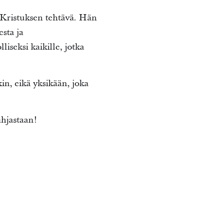
 Kristuksen tehtävä. Hän
sta ja
iseksi kaikille, jotka
n, eikä yksikään, joka
ahjastaan!