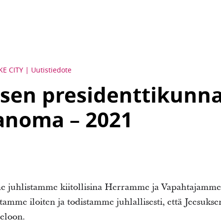
KE CITY
Uutistiedote
sen presidenttikunn
anoma – 2021
me juhlistamme kiitollisina Herramme ja Vapahtajamme
amme iloiten ja todistamme juhlallisesti, että Jeesuks
eloon.