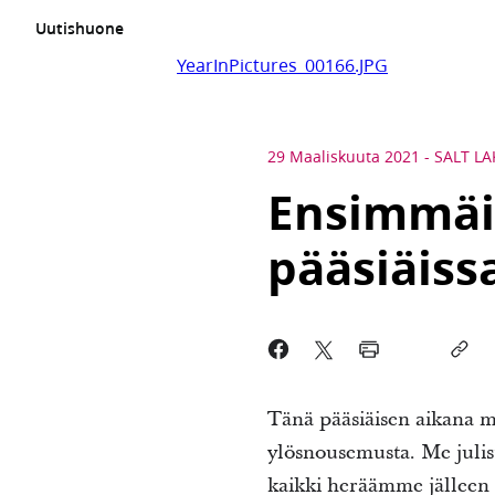
Uutishuone
YearInPictures_00166.JPG
29 Maaliskuuta 2021
-
SALT LA
Ensimmäi
pääsiäiss
Tänä pääsiäisen aikana 
ylösnousemusta. Me julist
kaikki heräämme jälleen 