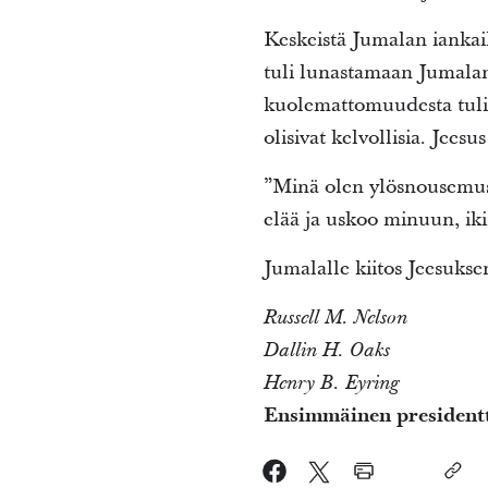
Keskeistä Jumalan ianka
tuli lunastamaan Jumalan
kuolemattomuudesta tuli t
olisivat kelvollisia. Jeesus 
”Minä olen ylösnousemus 
elää ja uskoo minuun, iki
Jumalalle kiitos Jeesuks
Russell M. Nelson
Dallin H. Oaks
Henry B. Eyring
Ensimmäinen president