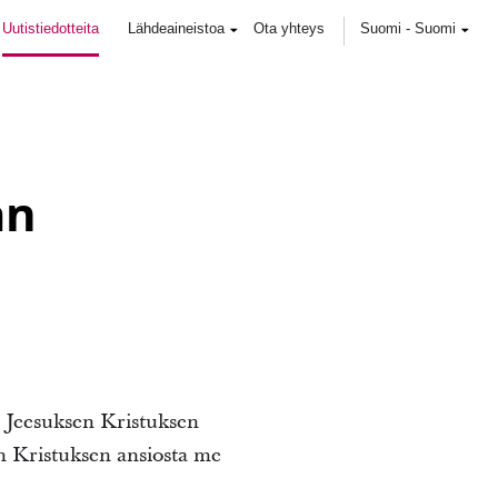
Uutistiedotteita
Lähdeaineistoa
Ota yhteys
Suomi
-
Suomi
an
 Jeesuksen Kristuksen
en Kristuksen ansiosta me