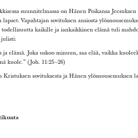
ikkisessa suunnitelmassa on Hänen Poikansa Jeesuksen
 lapset. Vapahtajan sovituksen ansiosta ylösnousemukse
odellisuutta kaikille ja iankaikkinen elämä tuli mahdoll
julisti:
ja elämä. Joka uskoo minuun, saa elää, vaikka kuoleeki
nä kuole.” (Joh. 11:25–26)
en Kristuksen sovituksesta ja Hänen ylösnousemuksen l
tikunta