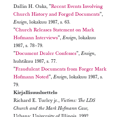
Dallin H. Oaks, ”
Recent Events Involving
Church History and Forged Documents
”,
, lokakuu 1987, s. 63.
Ensign
”
Church Releases Statement on Mark
Hofmann Interviews
”,
, lokakuu
Ensign
1987, s. 78–79.
”
Document Dealer Confesses
”,
,
Ensign
huhtikuu 1987, s. 77.
”
Fraudulent Documents from Forger Mark
Hofmann Noted
”,
, lokakuu 1987, s.
Ensign
79.
Kirjallisuusluettelo
Richard E. Turley jr.,
Victims: The LDS
Church and the Mark Hofmann Case,
Urbana: University of Illinois, 1992.