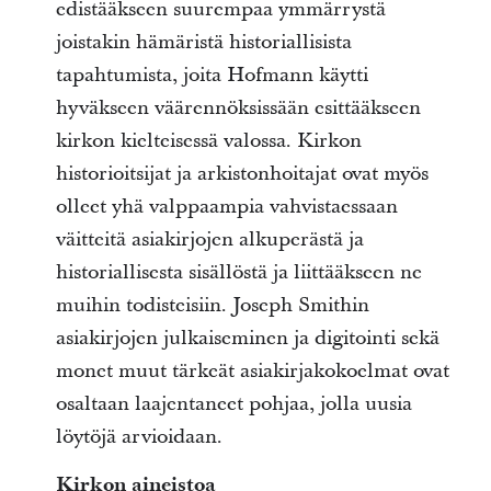
edistääkseen suurempaa ymmärrystä
joistakin hämäristä historiallisista
tapahtumista, joita Hofmann käytti
hyväkseen väärennöksissään esittääkseen
kirkon kielteisessä valossa. Kirkon
historioitsijat ja arkistonhoitajat ovat myös
olleet yhä valppaampia vahvistaessaan
väitteitä asiakirjojen alkuperästä ja
historiallisesta sisällöstä ja liittääkseen ne
muihin todisteisiin. Joseph Smithin
asiakirjojen julkaiseminen ja digitointi sekä
monet muut tärkeät asiakirjakokoelmat ovat
osaltaan laajentaneet pohjaa, jolla uusia
löytöjä arvioidaan.
Kirkon aineistoa