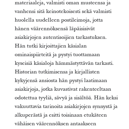
materiaaleja, valmisti oman musteensa ja
vanhensi sitä keinotekoisesti sekä valmisti
huolella uudelleen postileimoja, jotta
hänen väärennöksensä läpäisisivät
asiakirjojen autentisoijien tarkastuksen.
Hän tutki kirjoittajien käsialan
ominaispiirteitä ja pystyi tuottamaan
kyseisiä käsialoja hämmästyttävän tarkasti.
Historian tutkimisensa ja kirjallisten
kykyjensä ansiosta hän pystyi laatimaan
asiakirjoja, jotka kuvastivat rakenteeltaan
odotettua tyyliä, sävyä ja sisältöä. Hän keksi
vakuuttavia tarinoita asiakirjojen synnystä ja
alkuperästä ja esitti toisinaan etukäteen
vähäisen väärennöksen antaakseen