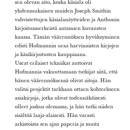
sen olevan aito, koska käsiala oli
yhdenmukainen muiden Joseph Smithin
vahvistettujen käsialanäytteiden ja Anthonin
kirjoitusmerkeistä antamien kuvausten
kanssa. Tämän väärennöksen hyväksyminen
edisti Hofmannin uraa harvinaisten kirjojen
ja käsikirjoitusten kauppiaana.
Useat erilaiset tekniikat auttoivat
Hofmannia vakuuttamaan tutkijat siitä, että
hänen väärennöksensä olivat aitoja. Hän
valitsi projektit tarkkaan ottaen kohteekseen
asiakirjoja, jotka olivat todennäköisesti
olleet joskus olemassa, ja hän tutki niiden
sisältöä laaja-alaisesti. Hän varasti
arkistoista sen ajan paperia ja muita