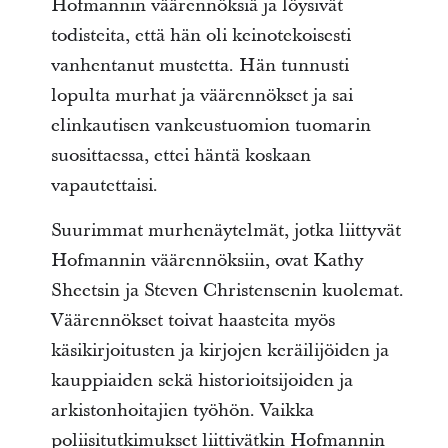
Hofmannin väärennöksiä ja löysivät
todisteita, että hän oli keinotekoisesti
vanhentanut mustetta. Hän tunnusti
lopulta murhat ja väärennökset ja sai
elinkautisen vankeustuomion tuomarin
suosittaessa, ettei häntä koskaan
vapautettaisi.
Suurimmat murhenäytelmät, jotka liittyvät
Hofmannin väärennöksiin, ovat Kathy
Sheetsin ja Steven Christensenin kuolemat.
Väärennökset toivat haasteita myös
käsikirjoitusten ja kirjojen keräilijöiden ja
kauppiaiden sekä historioitsijoiden ja
arkistonhoitajien työhön. Vaikka
poliisitutkimukset liittivätkin Hofmannin