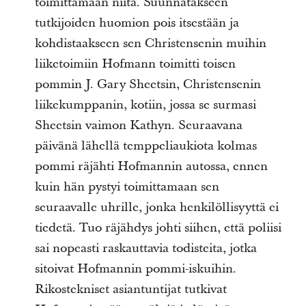
toimittamaan niitä. Suunnatakseen
tutkijoiden huomion pois itsestään ja
kohdistaakseen sen Christensenin muihin
liiketoimiin Hofmann toimitti toisen
pommin J. Gary Sheetsin, Christensenin
liikekumppanin, kotiin, jossa se surmasi
Sheetsin vaimon Kathyn. Seuraavana
päivänä lähellä temppeliaukiota kolmas
pommi räjähti Hofmannin autossa, ennen
kuin hän pystyi toimittamaan sen
seuraavalle uhrille, jonka henkilöllisyyttä ei
tiedetä. Tuo räjähdys johti siihen, että poliisi
sai nopeasti raskauttavia todisteita, jotka
sitoivat Hofmannin pommi-iskuihin.
Rikostekniset asiantuntijat tutkivat