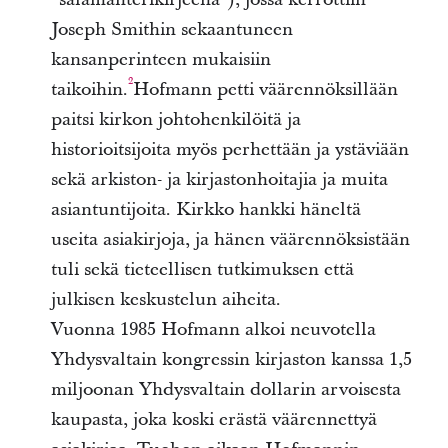
Joseph Smithin sekaantuneen
kansanperinteen mukaisiin
2
taikoihin.
Hofmann petti väärennöksillään
paitsi kirkon johtohenkilöitä ja
historioitsijoita myös perhettään ja ystäviään
sekä arkiston- ja kirjastonhoitajia ja muita
asiantuntijoita. Kirkko hankki häneltä
useita asiakirjoja, ja hänen väärennöksistään
tuli sekä tieteellisen tutkimuksen että
julkisen keskustelun aiheita.
Vuonna 1985 Hofmann alkoi neuvotella
Yhdysvaltain kongressin kirjaston kanssa 1,5
miljoonan Yhdysvaltain dollarin arvoisesta
kaupasta, joka koski erästä väärennettyä