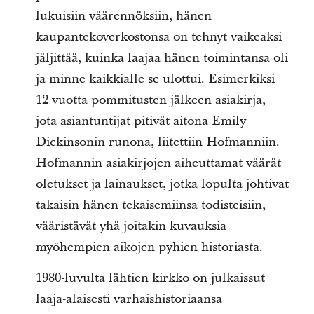
lukuisiin väärennöksiin, hänen
kaupantekoverkostonsa on tehnyt vaikeaksi
jäljittää, kuinka laajaa hänen toimintansa oli
ja minne kaikkialle se ulottui. Esimerkiksi
12 vuotta pommitusten jälkeen asiakirja,
jota asiantuntijat pitivät aitona Emily
Dickinsonin runona, liitettiin Hofmanniin.
Hofmannin asiakirjojen aiheuttamat väärät
oletukset ja lainaukset, jotka lopulta johtivat
takaisin hänen tekaisemiinsa todisteisiin,
vääristävät yhä joitakin kuvauksia
myöhempien aikojen pyhien historiasta.
1980-luvulta lähtien kirkko on julkaissut
laaja-alaisesti varhaishistoriaansa