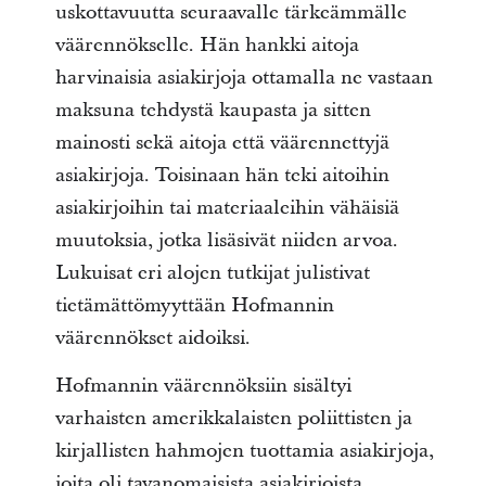
uskottavuutta seuraavalle tärkeämmälle
väärennökselle. Hän hankki aitoja
harvinaisia asiakirjoja ottamalla ne vastaan
maksuna tehdystä kaupasta ja sitten
mainosti sekä aitoja että väärennettyjä
asiakirjoja. Toisinaan hän teki aitoihin
asiakirjoihin tai materiaaleihin vähäisiä
muutoksia, jotka lisäsivät niiden arvoa.
Lukuisat eri alojen tutkijat julistivat
tietämättömyyttään Hofmannin
väärennökset aidoiksi.
Hofmannin väärennöksiin sisältyi
varhaisten amerikkalaisten poliittisten ja
kirjallisten hahmojen tuottamia asiakirjoja,
joita oli tavanomaisista asiakirjoista