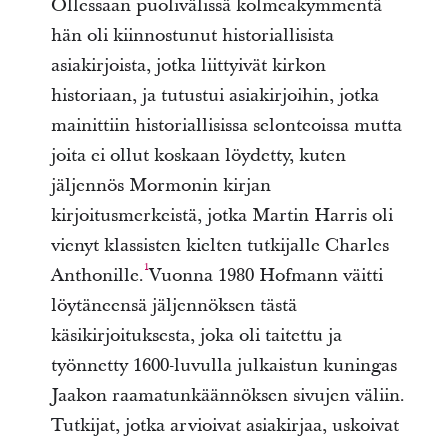
Ollessaan puolivälissä kolmeakymmentä
hän oli kiinnostunut historiallisista
asiakirjoista, jotka liittyivät kirkon
historiaan, ja tutustui asiakirjoihin, jotka
mainittiin historiallisissa selonteoissa mutta
joita ei ollut koskaan löydetty, kuten
jäljennös Mormonin kirjan
kirjoitusmerkeistä, jotka Martin Harris oli
vienyt klassisten kielten tutkijalle Charles
1
Anthonille.
Vuonna 1980 Hofmann väitti
löytäneensä jäljennöksen tästä
käsikirjoituksesta, joka oli taitettu ja
työnnetty 1600-luvulla julkaistun kuningas
Jaakon raamatunkäännöksen sivujen väliin.
Tutkijat, jotka arvioivat asiakirjaa, uskoivat