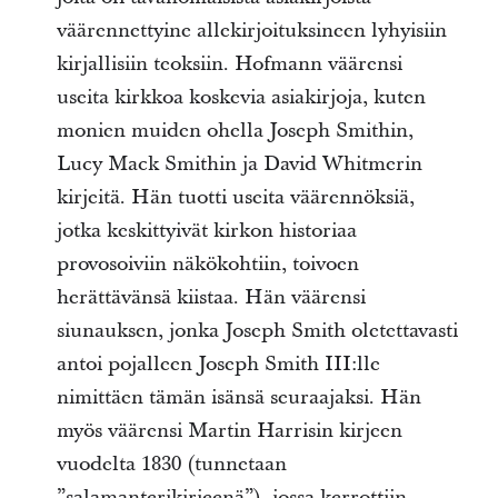
väärennettyine allekirjoituksineen lyhyisiin
kirjallisiin teoksiin. Hofmann väärensi
useita kirkkoa koskevia asiakirjoja, kuten
monien muiden ohella Joseph Smithin,
Lucy Mack Smithin ja David Whitmerin
kirjeitä. Hän tuotti useita väärennöksiä,
jotka keskittyivät kirkon historiaa
provosoiviin näkökohtiin, toivoen
herättävänsä kiistaa. Hän väärensi
siunauksen, jonka Joseph Smith oletettavasti
antoi pojalleen Joseph Smith III:lle
nimittäen tämän isänsä seuraajaksi. Hän
myös väärensi Martin Harrisin kirjeen
vuodelta 1830 (tunnetaan
”salamanterikirjeenä”), jossa kerrottiin