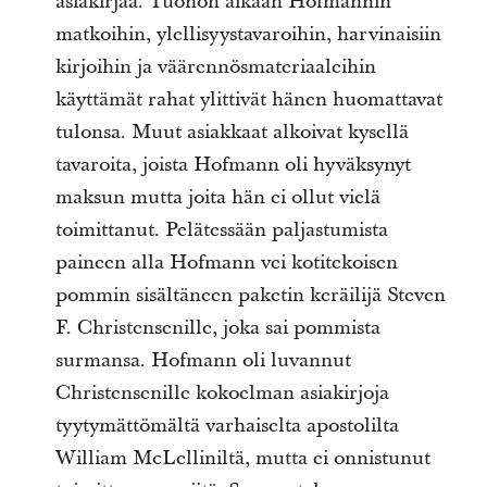
asiakirjaa. Tuohon aikaan Hofmannin
matkoihin, ylellisyystavaroihin, harvinaisiin
kirjoihin ja väärennösmateriaaleihin
käyttämät rahat ylittivät hänen huomattavat
tulonsa. Muut asiakkaat alkoivat kysellä
tavaroita, joista Hofmann oli hyväksynyt
maksun mutta joita hän ei ollut vielä
toimittanut. Pelätessään paljastumista
paineen alla Hofmann vei kotitekoisen
pommin sisältäneen paketin keräilijä Steven
F. Christensenille, joka sai pommista
surmansa. Hofmann oli luvannut
Christensenille kokoelman asiakirjoja
tyytymättömältä varhaiselta apostolilta
William McLelliniltä, mutta ei onnistunut