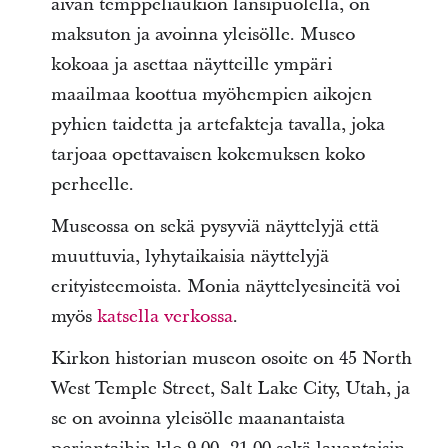
aivan temppeliaukion länsipuolella, on
maksuton ja avoinna yleisölle. Museo
kokoaa ja asettaa näytteille ympäri
maailmaa koottua myöhempien aikojen
pyhien taidetta ja artefakteja tavalla, joka
tarjoaa opettavaisen kokemuksen koko
perheelle.
Museossa on sekä pysyviä näyttelyjä että
muuttuvia, lyhytaikaisia näyttelyjä
erityisteemoista. Monia näyttelyesineitä voi
myös
katsella verkossa
.
Kirkon historian museon osoite on 45 North
West Temple Street, Salt Lake City, Utah, ja
se on avoinna yleisölle maanantaista