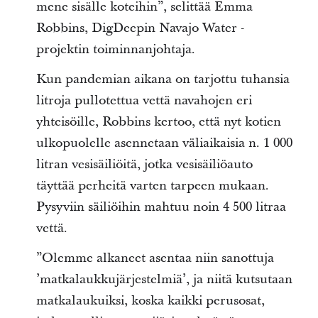
mene sisälle koteihin”, selittää Emma
Robbins, DigDeepin Navajo Water -
projektin toiminnanjohtaja.
Kun pandemian aikana on tarjottu tuhansia
litroja pullotettua vettä navahojen eri
yhteisöille, Robbins kertoo, että nyt kotien
ulkopuolelle asennetaan väliaikaisia n. 1 000
litran vesisäiliöitä, jotka vesisäiliöauto
täyttää perheitä varten tarpeen mukaan.
Pysyviin säiliöihin mahtuu noin 4 500 litraa
vettä.
”Olemme alkaneet asentaa niin sanottuja
’matkalaukkujärjestelmiä’, ja niitä kutsutaan
matkalaukuiksi, koska kaikki perusosat,