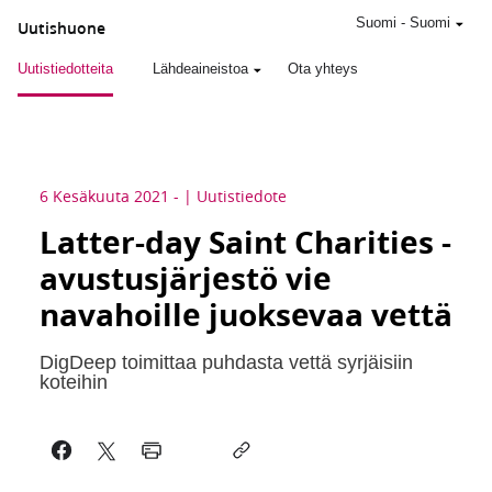
Suomi
-
Suomi
Uutishuone
Uutistiedotteita
Lähdeaineistoa
Ota yhteys
6 Kesäkuuta 2021
-
Uutistiedote
Latter-day Saint Charities -
avustusjärjestö vie
navahoille juoksevaa vettä
DigDeep toimittaa puhdasta vettä syrjäisiin
koteihin