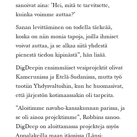
sanoivat aina: ’Hei, mitä te tarvitsette,
kuinka voimme auttaa?’
Sanan levittäminen on todella tärkeää,
koska on niin monia tapoja, joilla ihmiset
voivat auttaa, ja se alkaa siitä yhdestä
pienestä tiedon kipinästä”, hän lisää.
DigDeepin ensimmäiset vesiprojektit olivat
Kamerunissa ja Etelä-Sudanissa, mutta työ
tuotiin Yhdysvaltoihin, kun he huomasivat,
että järjestön kotimaassakin oli tarpeita.
”Aloitimme navaho-kansakunnan parissa, ja
se oli ainoa projektimme”, Robbins sanoo.
DigDeep on aloittamassa projekteja myös
Appalakeilla maan itäosissa (Länsi-