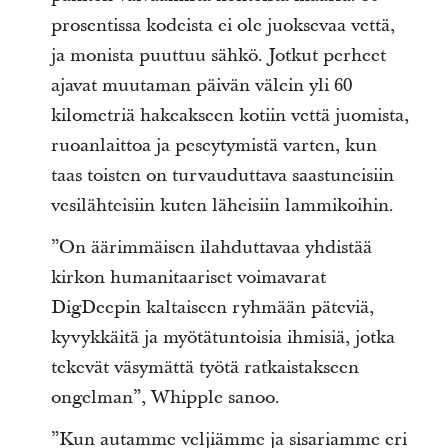
prosentissa kodeista ei ole juoksevaa vettä,
ja monista puuttuu sähkö. Jotkut perheet
ajavat muutaman päivän välein yli 60
kilometriä hakeakseen kotiin vettä juomista,
ruoanlaittoa ja peseytymistä varten, kun
taas toisten on turvauduttava saastuneisiin
vesilähteisiin kuten läheisiin lammikoihin.
”On äärimmäisen ilahduttavaa yhdistää
kirkon humanitaariset voimavarat
DigDeepin kaltaiseen ryhmään päteviä,
kyvykkäitä ja myötätuntoisia ihmisiä, jotka
tekevät väsymättä työtä ratkaistakseen
ongelman”, Whipple sanoo.
”Kun autamme veljiämme ja sisariamme eri