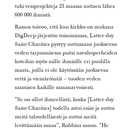
tuki vesiprojekteja 23 maassa auttaen lähes
600 000 ihmistä.
Ramos toivoo, että kun kirkko on mukana
DigDeep-järjestön toiminnassa, Latter-day
Saint Charities pystyy auttamaan juoksevan
veden tarjoamisessa paitsi navahoperheiden
koteihin myös niille ihmisille eri puolilla
maata, joilla ei ole käytössään juoksevaa
vettä ja viemäröintiä – tuoden veden
saamisen kaikille samanarvoisesti.
”Se on ollut ihmeellistä, koska [Latter-day
Saint Charities] todella astui esiin ja auttoi
meitä taloudellisesti ja auttoi meitä
levittämään sanaa”, Robbins sanoo. ”He