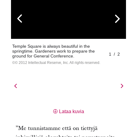
Temple Square is always beautiful in the
springtime. Gardeners work to prepare the
1
/
2
ground for General Conference.
© 2012 Intellectual Reserve, Inc. All rights reserved.
Lataa kuvia
”Me tunnistamme että on tiettyjä