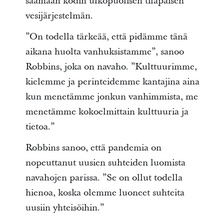
saamaan kodin ulkopuolisen tilapäisen
vesijärjestelmän.
”On todella tärkeää, että pidämme tänä
aikana huolta vanhuksistamme”, sanoo
Robbins, joka on navaho. ”Kulttuurimme,
kielemme ja perinteidemme kantajina aina
kun menetämme jonkun vanhimmista, me
menetämme kokoelmittain kulttuuria ja
tietoa.”
Robbins sanoo, että pandemia on
nopeuttanut uusien suhteiden luomista
navahojen parissa. ”Se on ollut todella
hienoa, koska olemme luoneet suhteita
uusiin yhteisöihin.”