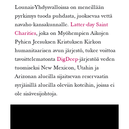
Lounais-Yhdysvalloissa on meneillään
pyrkimys tuoda puhdasta, juoksevaa vettä
navaho-kansakunnalle.
Latter-day Saint
Charities
, joka on Myöhempien Aikojen
Pyhien Jeesuksen Kristuksen Kirkon
humanitaarisen avun järjestö, tukee voittoa
tavoittelematonta
DigDeep
-järjestöä veden
tuomiseksi New Mexicon, Utahin ja
Arizonan alueilla sijaitsevan reservaatin
syrjäisillä alueilla oleviin koteihin, joissa ei
ole sisävesijohtoja.