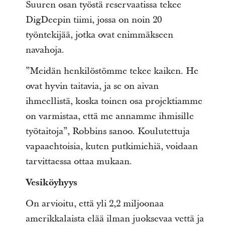
Suuren osan työstä reservaatissa tekee
DigDeepin tiimi, jossa on noin 20
työntekijää, jotka ovat enimmäkseen
navahoja.
”Meidän henkilöstömme tekee kaiken. He
ovat hyvin taitavia, ja se on aivan
ihmeellistä, koska toinen osa projektiamme
on varmistaa, että me annamme ihmisille
työtaitoja”, Robbins sanoo. Koulutettuja
vapaaehtoisia, kuten putkimiehiä, voidaan
tarvittaessa ottaa mukaan.
Vesiköyhyys
On arvioitu, että yli 2,2 miljoonaa
amerikkalaista elää ilman juoksevaa vettä ja