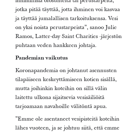
inhimillisiä olosuhteita tai perustarpeita,
jotka pitää täyttää, jotta ihminen voi kasvaa
ja täyttää jumalallisen tarkoituksensa. Vesi
on yksi noista perustarpeista”, sanoo Julie
Ramos, Latter-day Saint Charities -järjestön
puhtaan veden hankkeen johtaja.
Pandemian vaikutus
Koronapandemia on johtanut asennusten
tilapäiseen keskeyttämiseen kotien sisällä,
mutta joihinkin koteihin on sillä välin
laitettu ulkona sijaitsevia vesisäiliöitä
tarjoamaan navahoille välitöntä apua.
”Emme ole asentaneet vesipisteitä koteihin
lähes vuoteen, ja se johtuu siitä, että emme