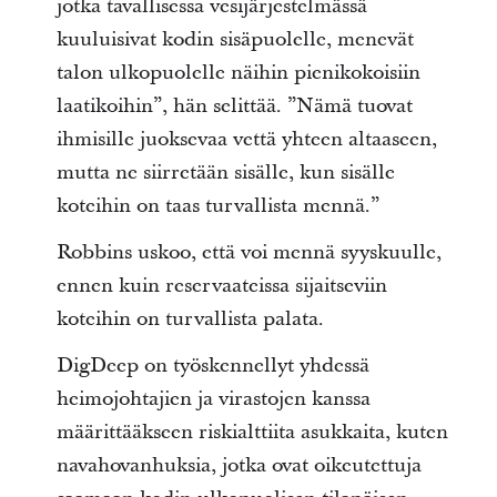
jotka tavallisessa vesijärjestelmässä
kuuluisivat kodin sisäpuolelle, menevät
talon ulkopuolelle näihin pienikokoisiin
laatikoihin”, hän selittää. ”Nämä tuovat
ihmisille juoksevaa vettä yhteen altaaseen,
mutta ne siirretään sisälle, kun sisälle
koteihin on taas turvallista mennä.”
Robbins uskoo, että voi mennä syyskuulle,
ennen kuin reservaateissa sijaitseviin
koteihin on turvallista palata.
DigDeep on työskennellyt yhdessä
heimojohtajien ja virastojen kanssa
määrittääkseen riskialttiita asukkaita, kuten
navahovanhuksia, jotka ovat oikeutettuja