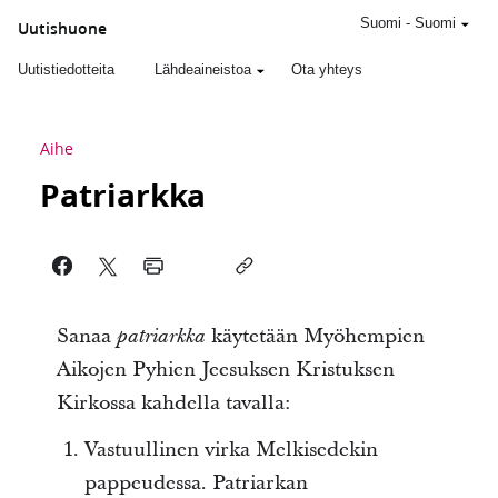
Suomi
-
Suomi
Uutishuone
Uutistiedotteita
Lähdeaineistoa
Ota yhteys
Aihe
Patriarkka
Sanaa
käytetään Myöhempien
patriarkka
Aikojen Pyhien Jeesuksen Kristuksen
Kirkossa kahdella tavalla:
Vastuullinen virka Melkisedekin
pappeudessa. Patriarkan