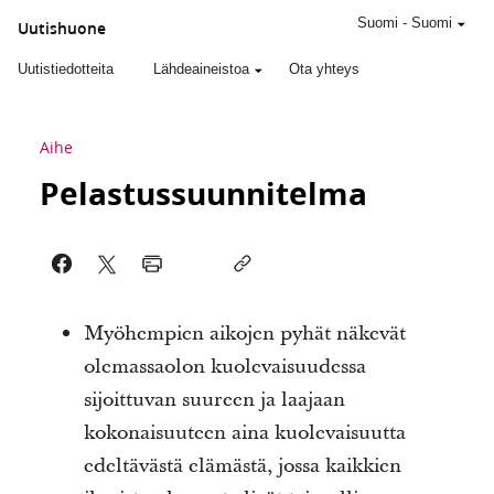
Suomi
-
Suomi
Uutishuone
Uutistiedotteita
Lähdeaineistoa
Ota yhteys
Aihe
Pelastussuunnitelma
Myöhempien aikojen pyhät näkevät
olemassaolon kuolevaisuudessa
sijoittuvan suureen ja laajaan
kokonaisuuteen aina kuolevaisuutta
edeltävästä elämästä, jossa kaikkien