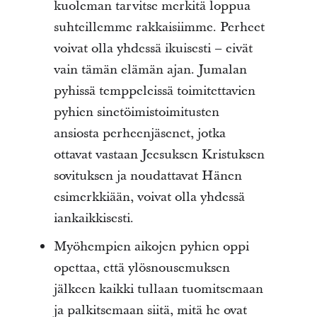
kuoleman tarvitse merkitä loppua
suhteillemme rakkaisiimme. Perheet
voivat olla yhdessä ikuisesti – eivät
vain tämän elämän ajan. Jumalan
pyhissä temppeleissä toimitettavien
pyhien sinetöimistoimitusten
ansiosta perheenjäsenet, jotka
ottavat vastaan Jeesuksen Kristuksen
sovituksen ja noudattavat Hänen
esimerkkiään, voivat olla yhdessä
iankaikkisesti.
Myöhempien aikojen pyhien oppi
opettaa, että ylösnousemuksen
jälkeen kaikki tullaan tuomitsemaan
ja palkitsemaan siitä, mitä he ovat