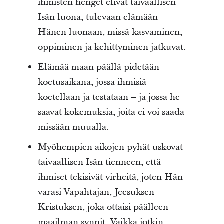
ihmisten henget elivät taivaallisen
Isän luona, tulevaan elämään
Hänen luonaan, missä kasvaminen,
oppiminen ja kehittyminen jatkuvat.
Elämää maan päällä pidetään
koetusaikana, jossa ihmisiä
koetellaan ja testataan – ja jossa he
saavat kokemuksia, joita ei voi saada
missään muualla.
Myöhempien aikojen pyhät uskovat
taivaallisen Isän tienneen, että
ihmiset tekisivät virheitä, joten Hän
varasi Vapahtajan, Jeesuksen
Kristuksen, joka ottaisi päälleen
maailman synnit. Vaikka jotkin