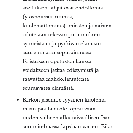
sovituksen lahjat ovat ehdottomia
(ylösnoussut ruumis,
kuolemattomuus), miesten ja naisten
odotetaan tekevän parannuksen
synneistään ja pyrkivän elämään
suuremmassa sopusoinnussa
Kristuksen opetusten kanssa
voidakseen jatkaa edistymistä ja
saavuttaa mahdollisuutensa
seuraavassa elämässä.
Kirkon jäsenille fyysinen kuolema
maan päällä ei ole loppu vaan
uuden vaiheen alku taivaallisen Isän
suunnitelmassa lapsiaan varten. Eikä