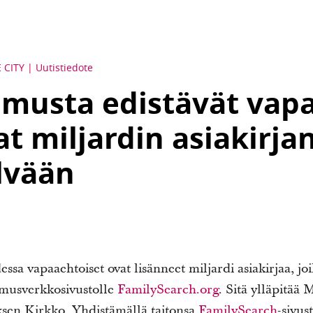
 CITY
Uutistiedote
musta edistävät vap
at miljardin asiakirja
lvään
ssa vapaaehtoiset ovat lisänneet miljardi asiakirjaa, jo
musverkkosivustolle
FamilySearch.org
. Sitä ylläpitä
ksen Kirkko. Yhdistämällä taitonsa
FamilySearch
-sivus