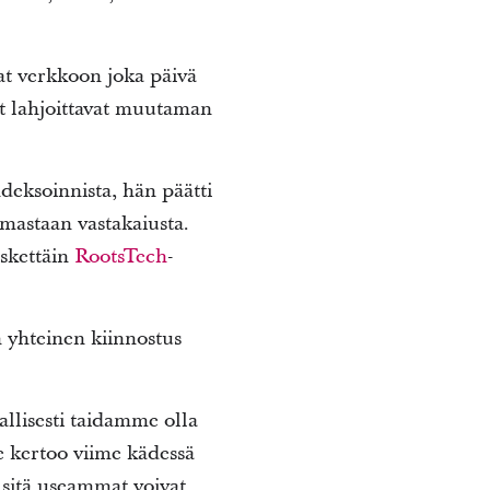
at verkkoon joka päivä
ut lahjoittavat muutaman
ndeksoinnista, hän päätti
amastaan vastakaiusta.
skettäin
RootsTech
-
on yhteinen kiinnostus
llisesti taidamme olla
 se kertoo viime kädessä
 sitä useammat voivat