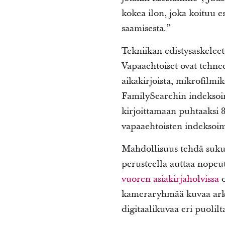
kokea ilon, joka koituu 
saamisesta.”
Tekniikan edistysaskeleet
Vapaaehtoiset ovat tehnee
aikakirjoista, mikrofilmi
FamilySearchin indeksoint
kirjoittamaan puhtaaksi 8
vapaaehtoisten indeksoim
Mahdollisuus tehdä suku
perusteella auttaa nope
vuoren asiakirjaholvissa
o
kameraryhmää kuvaa arkis
digitaalikuvaa eri puolil