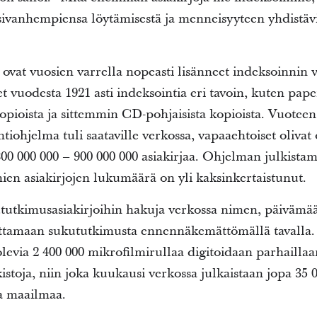
esivanhempiensa löytämisestä ja menneisyyteen yhdistäv
 ovat vuosien varrella nopeasti lisänneet indeksoinnin v
t vuodesta 1921 asti indeksointia eri tavoin, kuten pap
kopioista ja sittemmin CD-pohjaisista kopioista. Vuotee
iohjelma tuli saataville verkossa, vapaaehtoiset olivat
00 000 000 – 900 000 000 asiakirjaa. Ohjelman julkistam
ien asiakirjojen lukumäärä on yli kaksinkertaistunut.
tutkimusasiakirjoihin hakuja verkossa nimen, päivämä
uttamaan sukututkimusta ennennäkemättömällä tavalla
levia 2 400 000 mikrofilmirullaa digitoidaan parhailla
toja, niin joka kuukausi verkossa julkaistaan jopa 35 0
ta maailmaa.