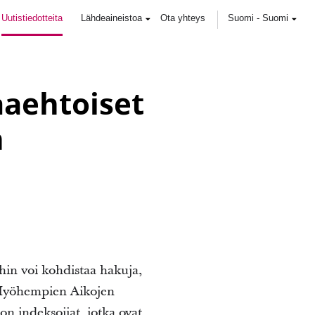
Uutistiedotteita
Lähdeaineistoa
Ota yhteys
Suomi
-
Suomi
aaehtoiset
n
ihin voi kohdistaa hakuja,
ä Myöhempien Aikojen
ton indeksoijat, jotka ovat