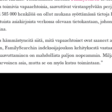
sa toimivia vapaaehtoisia, saavuttivat virstanpylvään per
 585 000 henkilöä on ollut mukana syöttämässä tietoja hi
tuista asiakirjoista verkossa olevaan tietokantaan, joh
ina.
hämmästyneitä siitä, mitä vapaaehtoiset ovat saaneet a
on, FamilySearchin indeksoijajoukon kehityksestä vasta
n saavuttaminen on mahdollista paljon nopeammin. Milj
arvoinen asia, mutta se on myös kutsu toimintaan.”