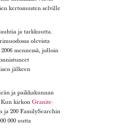
ien kertomusten selville
auhtia ja tarkkuutta.
erimuodossa olevista
n 2006 mennessä, jolloin
 onnistuneet
isen jälkeen
ärän ja paikkakunnan
. Kun kirkon
Granite-
an ja 200 FamilySearchin
00 000 uutta