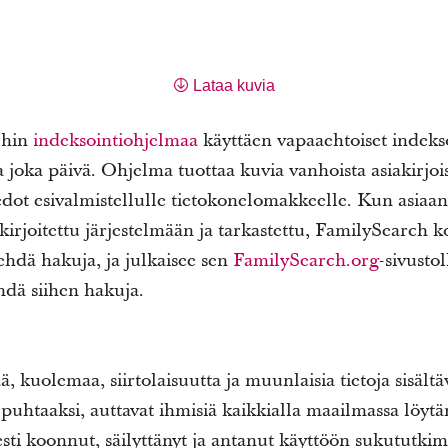
Lataa kuvia
chin
indeksointiohjelmaa
käyttäen vapaaehtoiset indeks
 joka päivä. Ohjelma tuottaa kuvia vanhoista asiakirjois
iedot esivalmistellulle tietokonelomakkeelle. Kun asiaa
kirjoitettu järjestelmään ja tarkastettu, FamilySearch k
ehdä hakuja, ja julkaisee sen
FamilySearch.org
-sivusto
ehdä siihen hakuja.
 kuolemaa, siirtolaisuutta ja muunlaisia tietoja sisältävä
t puhtaaksi, auttavat ihmisiä kaikkialla maailmassa lö
sti koonnut, säilyttänyt ja antanut käyttöön sukututkim