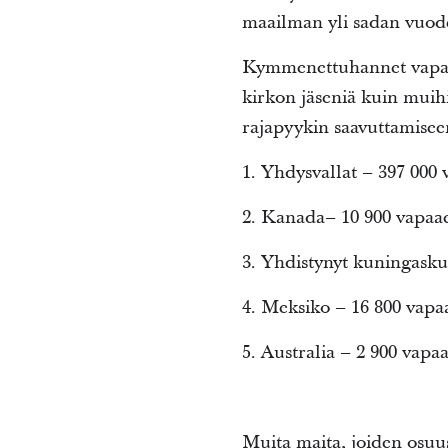
maailman yli sadan vuod
Kymmenettuhannet vapaae
kirkon jäseniä kuin muihi
rajapyykin saavuttamiseen
1. Yhdysvallat – 397 000 
2. Kanada– 10 900 vapaaeh
3. Yhdistynyt kuningaskun
4. Meksiko – 16 800 vapaa
5. Australia – 2 900 vapaa
Muita maita, joiden osuus 