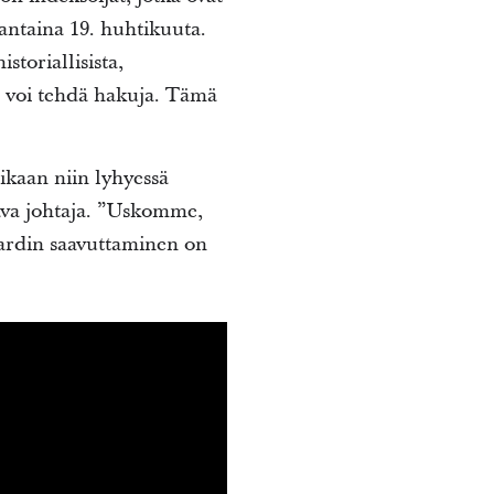
jantaina 19. huhtikuuta.
storiallisista,
on voi tehdä hakuja. Tämä
ikaan niin lyhyessä
ava johtaja. ”Uskomme,
ardin saavuttaminen on