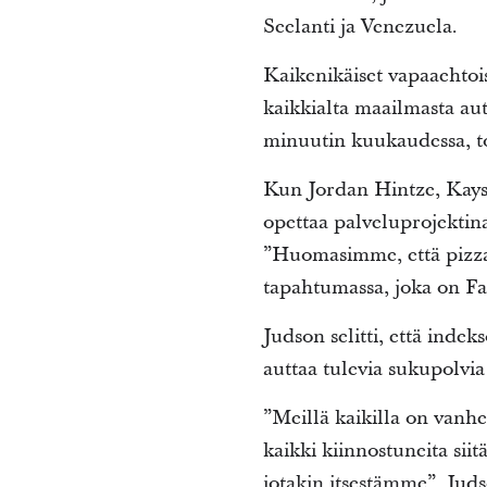
Seelanti ja Venezuela.
Kaikenikäiset vapaaehtoi
kaikkialta maailmasta au
minuutin kuukaudessa, toi
Kun Jordan Hintze, Kaysvi
opettaa palveluprojektina
”Huomasimme, että pizza 
tapahtumassa, joka on Fa
Judson selitti, että indek
auttaa tulevia sukupolv
”Meillä kaikilla on vanh
kaikki kiinnostuneita siit
jotakin itsestämme”, Jud