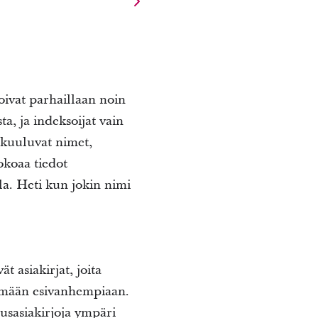
oivat parhaillaan noin
ta, ja indeksoijat vain
nkuuluvat nimet,
okoaa tiedot
lla. Heti kun jokin nimi
t asiakirjat, joita
ytämään esivanhempiaan.
usasiakirjoja ympäri