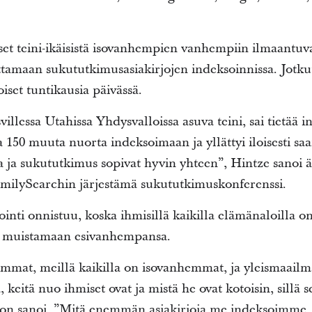
set teini-ikäisistä isovanhempien vanhempiin ilmaantuv
ttamaan sukututkimusasiakirjojen indeksoinnissa. Jotk
set tuntikausia päivässä.
llessa Utahissa Yhdysvalloissa asuva teini, sai tietää i
 150 muuta nuorta indeksoimaan ja yllättyi iloisesti sa
ja sukututkimus sopivat hyvin yhteen”, Hintze sanoi ä
milySearchin järjestämä sukututkimuskonferenssi.
sointi onnistuu, koska ihmisillä kaikilla elämänaloilla 
ia muistamaan esivanhempansa.
emmat, meillä kaikilla on isovanhemmat, ja yleismaailma
ä, keitä nuo ihmiset ovat ja mistä he ovat kotoisin, sillä
son sanoi. ”Mitä enemmän asiakirjoja me indeksoimme,