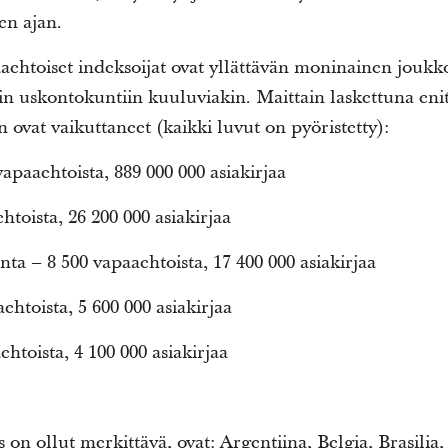
en ajan.
htoiset indeksoijat ovat yllättävän moninainen joukk
n uskontokuntiin kuuluviakin. Maittain laskettuna enit
 ovat vaikuttaneet (kaikki luvut on pyöristetty):
vapaaehtoista, 889 000 000 asiakirjaa
toista, 26 200 000 asiakirjaa
ta – 8 500 vapaaehtoista, 17 400 000 asiakirjaa
ehtoista, 5 600 000 asiakirjaa
ehtoista, 4 100 000 asiakirjaa
on ollut merkittävä, ovat: Argentiina, Belgia, Brasilia, 