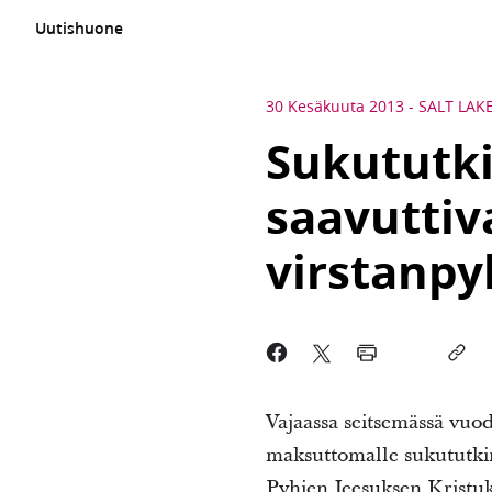
Uutishuone
30 Kesäkuuta 2013
-
SALT LAKE
Sukututki
saavuttiv
virstanpy
Vajaassa seitsemässä vuode
maksuttomalle sukututki
Pyhien Jeesuksen Kristu