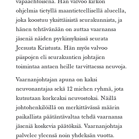
vapaaehtoisena. Hän valvoo kirkon
ohjelmia tietyllä maantieteellisellä alueella,
joka koostuu yksittäisistä seurakunnista, ja
hänen tehtävänään on auttaa vaarnansa
jäseniä näiden pyrkimyksissä seurata
Jeesusta Kristusta. Hän myös valvoo
piispojen eli seurakuntien johtajien
toimintaa antaen heille tarvittaessa neuvoja.
Vaarnanjohtajan apuna on kaksi
neuvonantajaa sekä 12 miehen ryhmä, jota
kutsutaan korkeaksi neuvostoksi. Näillä
johtohenkilöillä on merkittävässä määrin
paikallista päätäntävaltaa tehdä vaarnansa
jäseniä koskevia päätöksiä. Vaarnanjohtaja
palvelee yleensä noin yhdeksän vuotta.