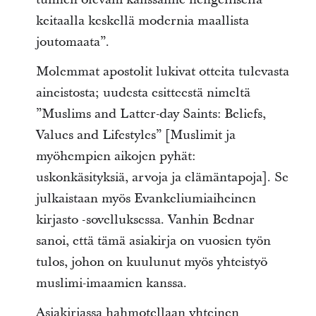
keitaalla keskellä modernia maallista
joutomaata”.
Molemmat apostolit lukivat otteita tulevasta
aineistosta; uudesta esitteestä nimeltä
”Muslims and Latter-day Saints: Beliefs,
Values and Lifestyles” [Muslimit ja
myöhempien aikojen pyhät:
uskonkäsityksiä, arvoja ja elämäntapoja]. Se
julkaistaan myös Evankeliumiaiheinen
kirjasto -sovelluksessa. Vanhin Bednar
sanoi, että tämä asiakirja on vuosien työn
tulos, johon on kuulunut myös yhteistyö
muslimi-imaamien kanssa.
Asiakirjassa hahmotellaan yhteinen