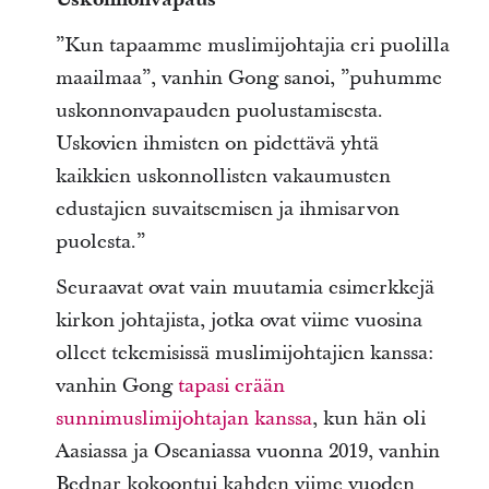
”Kun tapaamme muslimijohtajia eri puolilla
maailmaa”, vanhin Gong sanoi, ”puhumme
uskonnonvapauden puolustamisesta.
Uskovien ihmisten on pidettävä yhtä
kaikkien uskonnollisten vakaumusten
edustajien suvaitsemisen ja ihmisarvon
puolesta.”
Seuraavat ovat vain muutamia esimerkkejä
kirkon johtajista, jotka ovat viime vuosina
olleet tekemisissä muslimijohtajien kanssa:
vanhin Gong
tapasi erään
sunnimuslimijohtajan kanssa
, kun hän oli
Aasiassa ja Oseaniassa vuonna 2019, vanhin
Bednar kokoontui kahden viime vuoden