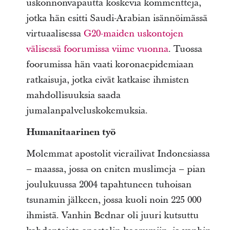
uskonnonvapautta koskevia kommentteja,
jotka hän esitti Saudi-Arabian isännöimässä
virtuaalisessa
G20-maiden uskontojen
välisessä foorumissa viime vuonna
. Tuossa
foorumissa hän vaati koronaepidemiaan
ratkaisuja, jotka eivät katkaise ihmisten
mahdollisuuksia saada
jumalanpalveluskokemuksia.
Humanitaarinen työ
Molemmat apostolit vierailivat Indonesiassa
– maassa, jossa on eniten muslimeja – pian
joulukuussa 2004 tapahtuneen tuhoisan
tsunamin jälkeen, jossa kuoli noin 225 000
ihmistä. Vanhin Bednar oli juuri kutsuttu