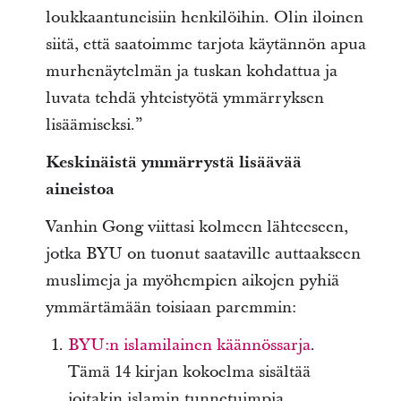
loukkaantuneisiin henkilöihin. Olin iloinen
siitä, että saatoimme tarjota käytännön apua
murhenäytelmän ja tuskan kohdattua ja
luvata tehdä yhteistyötä ymmärryksen
lisäämiseksi.”
Keskinäistä ymmärrystä lisäävää
aineistoa
Vanhin Gong viittasi kolmeen lähteeseen,
jotka BYU on tuonut saataville auttaakseen
muslimeja ja myöhempien aikojen pyhiä
ymmärtämään toisiaan paremmin:
BYU:n islamilainen käännössarja
.
Tämä 14 kirjan kokoelma sisältää
joitakin islamin tunnetuimpia