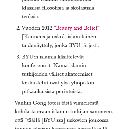
klassisia filosofisia ja skolastisia
teoksia.
Vuoden 2012 ”
Beauty and Belief
”
[Kauneus ja usko], islamilainen
taidenäyttely, jonka BYU järjesti.
BYU:n islamia käsittelevät
konferenssit. Nämä islamin
tutkijoiden väliset akateemiset
keskustelut ovat yksi yliopiston
pitkäaikaisista perinteistä.
Vanhin Gong totesi tästä viimeisestä
kohdasta erään islamin tutkijan sanoneen,
että ”täällä [BYU:ssa] uskovien joukossa
tunnen olevani kanssanne hengellisellä