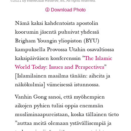
2021 by Intellectual Reserve, Inc. All rights reserved.
Download Photo
Nämä kaksi kahdentoista apostolin
koorumin jäsentä puhuivat yhdessä
Brigham Youngin yliopiston (BYU)
kampuksella Provossa Utahin osavaltiossa
kaksipäiväisen konferenssin ”
The Islamic
World Today: Issues and Perspectives
”
[Islamilainen maailma tänään: aiheita ja
näkökulmia] viimeisessä istunnossa.
Vanhin Gong sanoi, että myöhempien
aikojen pyhien tulisi oppia enemmän
musliminaapureistaan, koska tällainen tieto
”auttaa meitä olemaan ystävällisempiä ja