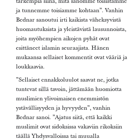
tarkempia siinä, mitä sanomme toisistamme
ja tunnemme toisiamme kohtaan”. Vanhin
Bednar sanoutui irti kaikista väheksyvistä
huomautuksista ja yleistävistä lausunnoista,
joita myöhempien aikojen pyhät ovat
esittäneet islamin seuraajista. Hänen
mukaansa sellaiset kommentit ovat vääriä ja
loukkaavia.
”Sellaiset ennakkoluulot saavat ne, jotka
tuntevat sillä tavoin, jättämään huomiotta
muslimien ylivoimaisen enemmistön
ystävällisyyden ja hyvyyden”, vanhin
Bednar sanoi. ”Ajatus siitä, että kaikki
muslimit ovat sidoksissa vakaviin rikoksiin
täällä Yhdysvalloissa tai muualla