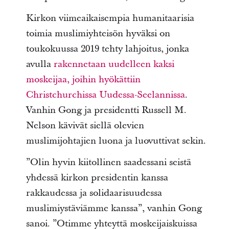
Kirkon viimeaikaisempia humanitaarisia
toimia muslimiyhteisön hyväksi on
toukokuussa 2019 tehty lahjoitus, jonka
avulla
rakennetaan uudelleen kaksi
moskeijaa, joihin hyökättiin
Christchurchissa Uudessa-Seelannissa
.
Vanhin Gong ja presidentti Russell M.
Nelson kävivät siellä olevien
muslimijohtajien luona ja luovuttivat sekin.
”Olin hyvin kiitollinen saadessani seistä
yhdessä kirkon presidentin kanssa
rakkaudessa ja solidaarisuudessa
muslimiystäviämme kanssa”, vanhin Gong
sanoi. ”Otimme yhteyttä moskeijaiskuissa