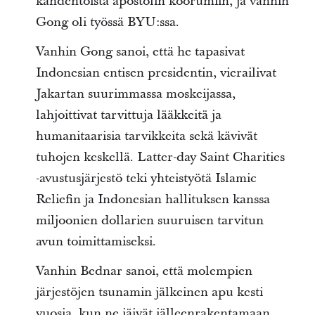
kahdentoista apostolin koorumiin, ja vanhin
Gong oli työssä BYU:ssa.
Vanhin Gong sanoi, että he tapasivat
Indonesian entisen presidentin, vierailivat
Jakartan suurimmassa moskeijassa,
lahjoittivat tarvittuja lääkkeitä ja
humanitaarisia tarvikkeita sekä kävivät
tuhojen keskellä. Latter-day Saint Charities
-avustusjärjestö teki yhteistyötä Islamic
Reliefin ja Indonesian hallituksen kanssa
miljoonien dollarien suuruisen tarvitun
avun toimittamiseksi.
Vanhin Bednar sanoi, että molempien
järjestöjen tsunamin jälkeinen apu kesti
vuosia, kun ne jäivät jälleenrakentamaan