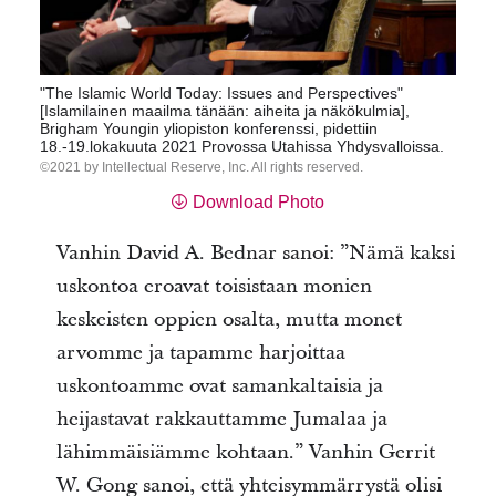
"The Islamic World Today: Issues and Perspectives"
[Islamilainen maailma tänään: aiheita ja näkökulmia],
Brigham Youngin yliopiston konferenssi, pidettiin
18.-19.lokakuuta 2021 Provossa Utahissa Yhdysvalloissa.
2021 by Intellectual Reserve, Inc. All rights reserved.
Download Photo
Vanhin David A. Bednar sanoi: ”Nämä kaksi
uskontoa eroavat toisistaan monien
keskeisten oppien osalta, mutta monet
arvomme ja tapamme harjoittaa
uskontoamme ovat samankaltaisia ja
heijastavat rakkauttamme Jumalaa ja
lähimmäisiämme kohtaan.” Vanhin Gerrit
W. Gong sanoi, että yhteisymmärrystä olisi