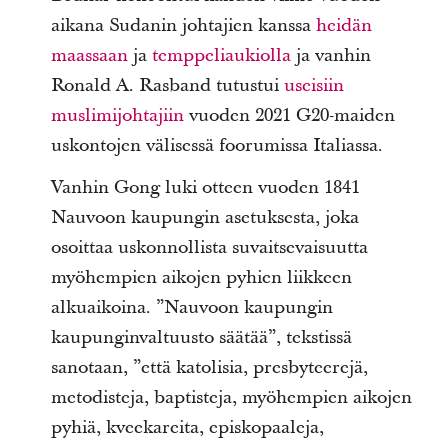
aikana Sudanin johtajien kanssa
heidän
maassaan
ja
temppeliaukiolla
ja vanhin
Ronald A. Rasband tutustui
useisiin
muslimijohtajiin
vuoden 2021 G20-maiden
uskontojen välisessä foorumissa Italiassa.
Vanhin Gong luki otteen vuoden 1841
Nauvoon kaupungin asetuksesta, joka
osoittaa uskonnollista suvaitsevaisuutta
myöhempien aikojen pyhien liikkeen
alkuaikoina. ”Nauvoon kaupungin
kaupunginvaltuusto säätää”, tekstissä
sanotaan, ”että katolisia, presbyteerejä,
metodisteja, baptisteja, myöhempien aikojen
pyhiä, kveekareita, episkopaaleja,