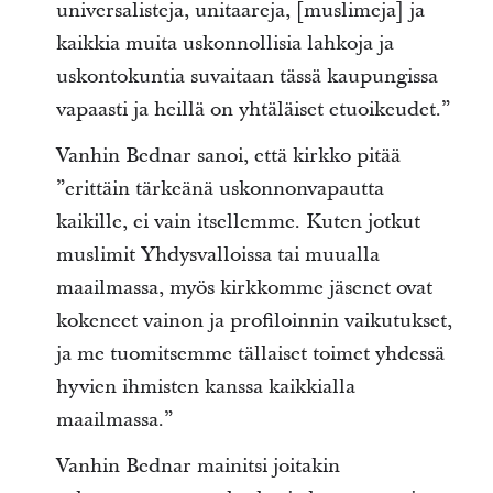
universalisteja, unitaareja, [muslimeja] ja
kaikkia muita uskonnollisia lahkoja ja
uskontokuntia suvaitaan tässä kaupungissa
vapaasti ja heillä on yhtäläiset etuoikeudet.”
Vanhin Bednar sanoi, että kirkko pitää
”erittäin tärkeänä uskonnonvapautta
kaikille, ei vain itsellemme. Kuten jotkut
muslimit Yhdysvalloissa tai muualla
maailmassa, myös kirkkomme jäsenet ovat
kokeneet vainon ja profiloinnin vaikutukset,
ja me tuomitsemme tällaiset toimet yhdessä
hyvien ihmisten kanssa kaikkialla
maailmassa.”
Vanhin Bednar mainitsi joitakin