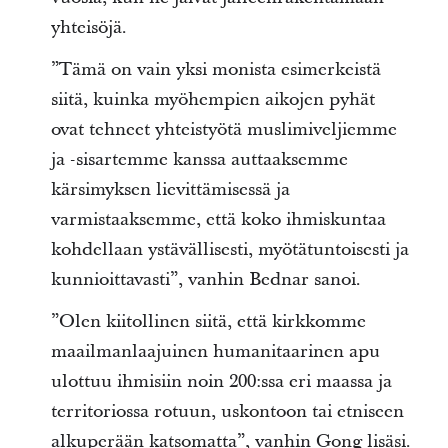
yhteisöjä.
”Tämä on vain yksi monista esimerkeistä
siitä, kuinka myöhempien aikojen pyhät
ovat tehneet yhteistyötä muslimiveljiemme
ja -sisartemme kanssa auttaaksemme
kärsimyksen lievittämisessä ja
varmistaaksemme, että koko ihmiskuntaa
kohdellaan ystävällisesti, myötätuntoisesti ja
kunnioittavasti”, vanhin Bednar sanoi.
”Olen kiitollinen siitä, että kirkkomme
maailmanlaajuinen humanitaarinen apu
ulottuu ihmisiin noin 200:ssa eri maassa ja
territoriossa rotuun, uskontoon tai etniseen
alkuperään katsomatta”, vanhin Gong lisäsi.