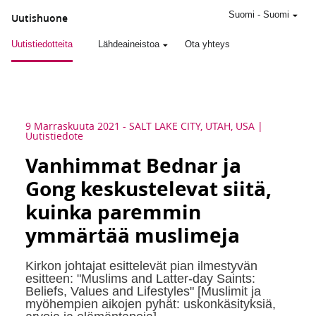
Suomi
-
Suomi
Uutishuone
Uutistiedotteita
Lähdeaineistoa
Ota yhteys
9 Marraskuuta 2021
-
SALT LAKE CITY, UTAH, USA
Uutistiedote
Vanhimmat Bednar ja
Gong keskustelevat siitä,
kuinka paremmin
ymmärtää muslimeja
Kirkon johtajat esittelevät pian ilmestyvän
esitteen: "Muslims and Latter-day Saints:
Beliefs, Values and Lifestyles" [Muslimit ja
myöhempien aikojen pyhät: uskonkäsityksiä,