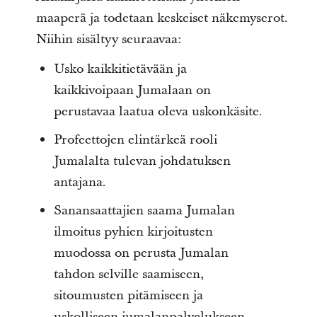
maaperä ja todetaan keskeiset näkemyserot.
Niihin sisältyy seuraavaa:
Usko kaikkitietävään ja
kaikkivoipaan Jumalaan on
perustavaa laatua oleva uskonkäsite.
Profeettojen elintärkeä rooli
Jumalalta tulevan johdatuksen
antajana.
Sanansaattajien saama Jumalan
ilmoitus pyhien kirjoitusten
muodossa on perusta Jumalan
tahdon selville saamiseen,
sitoumusten pitämiseen ja
uskolliseen jumalanpalvelukseen