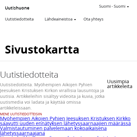
Suomi
-
Suomi
Uutishuone
Uutistiedotteita
Lähdeaineistoa
Ota yhteys
Sivustokartta
Uutistiedotteita
Uusimpia
Uutistiedotteita. Myöhempien Aikojen Pyhien
artikkeleita
Jeesuksen Kristuksen Kirkon virallisia lausuntoja ja
uutisia. Artikkeleihin sisältyy videoita ja kuvia, jotka
uutismedia voi ladata ja käyttää omissa
artikkeleissaan.
MENE UUTISTIEDOTTEISIIN
Myöhempien Aikojen Pyhien Jeesuksen Kristuksen Kirkko
saavutti uuden ennätyksen lähetyssaarnaajien määrässä
Valmistautuminen palvelemaan kokoaikaisena
lähetyssaarnaajana