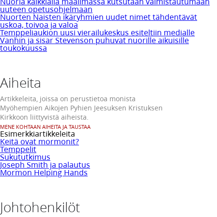
Nuoria kaikkialla maailmassa kutsutaan valmistautumaan
uuteen opetusohjelmaan
Nuorten Naisten ikäryhmien uudet nimet tähdentävät
uskoa, toivoa ja valoa
Temppeliaukion uusi vierailukeskus esiteltiin medialle
Vanhin ja sisar Stevenson puhuvat nuorille aikuisille
toukokuussa
Aiheita
Artikkeleita, joissa on perustietoa monista
Myöhempien Aikojen Pyhien Jeesuksen Kristuksen
Kirkkoon liittyvistä aiheista.
MENE KOHTAAN AIHEITA JA TAUSTAA
Esimerkkiartikkeleita
Keitä ovat mormonit?
Temppelit
Sukututkimus
Joseph Smith ja palautus
Mormon Helping Hands
Johtohenkilöt