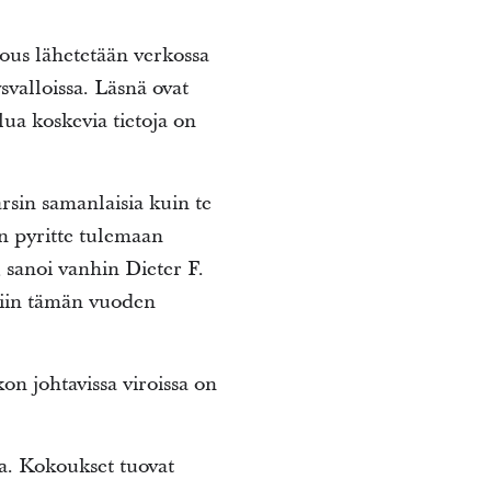
ous lähetetään verkossa
svalloissa. Läsnä ovat
ua koskevia tietoja on
rsin samanlaisia kuin te
un pyritte tulemaan
, sanoi vanhin Dieter F.
tiin tämän vuoden
kon johtavissa viroissa on
ta. Kokoukset tuovat