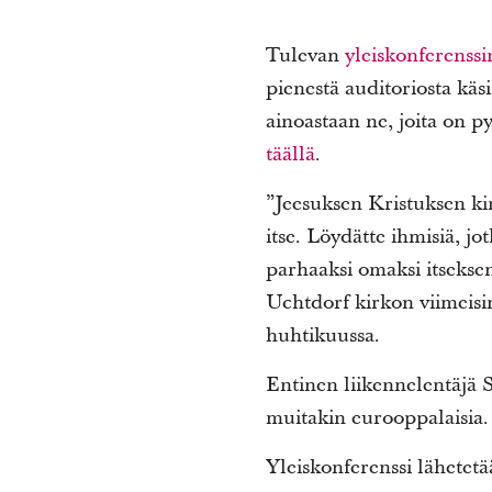
Tulevan
yleiskonferenssi
pienestä auditoriosta käs
ainoastaan ne, joita on 
täällä
.
”Jeesuksen Kristuksen kir
itse. Löydätte ihmisiä, jo
parhaaksi omaksi itseksenn
Uchtdorf kirkon viimeisi
huhtikuussa.
Entinen liikennelentäjä
muitakin eurooppalaisia
Yleiskonferenssi lähetetä