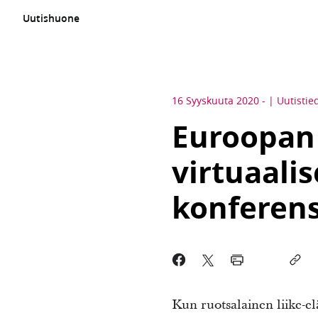
Uutishuone
16 Syyskuuta 2020
-
Uutistie
Euroopan 
virtuaali
konferens
Kun ruotsalainen liike-el