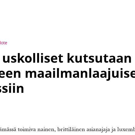
dote
uskolliset kutsutaan
seen maailmanlaajuis
siin
ämässä toimiva nainen, brittiläinen asianajaja ja luxemb