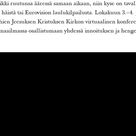
ikki ruutunsa ääressä samaan aikaan, niin kyse on tavall
n häistä tai Eurovision laulukilpailusta. Lokakuun 3.–4.
en Jeesuksen Kristuksen Kirkon virtuaalinen konferen
 maailmassa osallistumaan yhdessä innoituksen ja henge