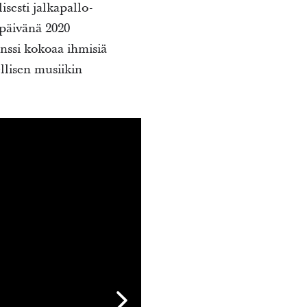
isesti jalkapallo-
 päivänä 2020
ssi kokoaa ihmisiä
llisen musiikin