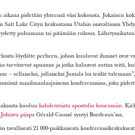
n
aikana pidetään yhteensä viisi kokousta. Jokainen kok
in Salt Lake Cityn keskustassa Utahin osavaltiossa Yhdy
pyydetty puhumaan tai pitämään rukous. Lähetysaikataul
kosta löydätte perheen, johon kuuluvat ihmiset ovat va
tka tarvitsevat apuanne ja jotka haluavat auttaa teitä, k
e – sellaiseksi, jollaiseksi Jumala loi teidät tulemaan”
mmässä maailmanlaajuisessa konferenssissa, joka pidet
 Saksasta kuuluu
kahdentoista apostolin koorumiin
. Kir
.
Johtava piispa
Gérald Caussé syntyi Bordeaux’ssa.
än tavallisesti 21 000-paikkaisesta konferenssikeskukses