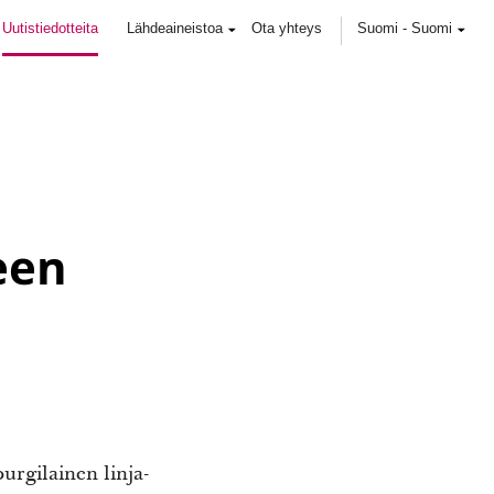
Uutistiedotteita
Lähdeaineistoa
Ota yhteys
Suomi
-
Suomi
een
urgilainen linja-