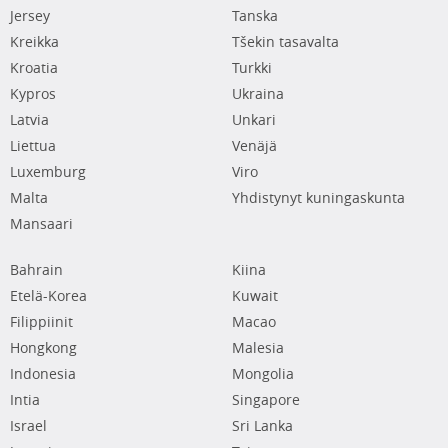
Jersey
Tanska
Kreikka
Tšekin tasavalta
Kroatia
Turkki
Kypros
Ukraina
Latvia
Unkari
Liettua
Venäjä
Luxemburg
Viro
Malta
Yhdistynyt kuningaskunta
Mansaari
Bahrain
Kiina
Etelä-Korea
Kuwait
Filippiinit
Macao
Hongkong
Malesia
Indonesia
Mongolia
Intia
Singapore
Israel
Sri Lanka