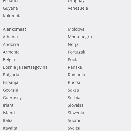
Ecuador
Uruguay
Guyana
Venezuela
Kolumbia
Alankomaat
Moldova
Albania
Montenegro
Andorra
Norja
Armenia
Portugali
Belgia
Puola
Bosnia ja Hertsegovina
Ranska
Bulgaria
Romania
Espanja
Ruotsi
Georgia
Saksa
Guernsey
Serbia
Irlanti
Slovakia
Islanti
Slovenia
Italia
Suomi
Itävalta
Sveitsi