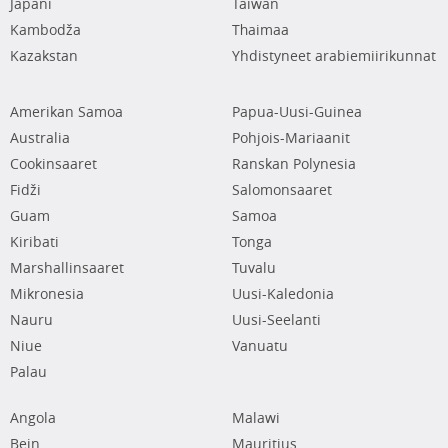
Japani
Taiwan
Kambodža
Thaimaa
Kazakstan
Yhdistyneet arabiemiirikunnat
Amerikan Samoa
Papua-Uusi-Guinea
Australia
Pohjois-Mariaanit
Cookinsaaret
Ranskan Polynesia
Fidži
Salomonsaaret
Guam
Samoa
Kiribati
Tonga
Marshallinsaaret
Tuvalu
Mikronesia
Uusi-Kaledonia
Nauru
Uusi-Seelanti
Niue
Vanuatu
Palau
Angola
Malawi
Bein
Mauritius