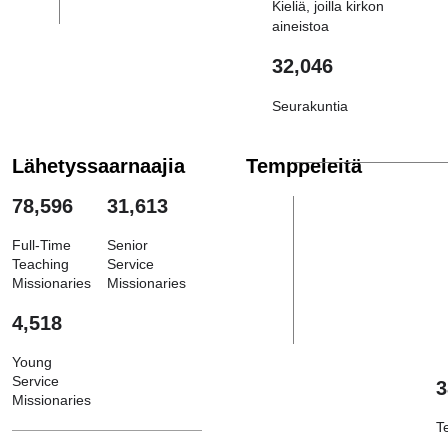
Kieliä, joilla kirkon
aineistoa
32,046
Seurakuntia
Lähetyssaarnaajia
Temppeleitä
78,596
31,613
Full-Time
Senior
Teaching
Service
Missionaries
Missionaries
4,518
Young
Service
3
Missionaries
T