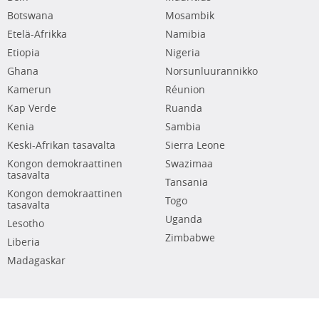
Botswana
Mosambik
Etelä-Afrikka
Namibia
Etiopia
Nigeria
Ghana
Norsunluurannikko
Kamerun
Réunion
Kap Verde
Ruanda
Kenia
Sambia
Keski-Afrikan tasavalta
Sierra Leone
Kongon demokraattinen
Swazimaa
tasavalta
Tansania
Kongon demokraattinen
Togo
tasavalta
Uganda
Lesotho
Zimbabwe
Liberia
Madagaskar