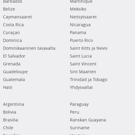
Barbados
Martinique
Belize
Meksiko
Caymansaaret
Neitsytsaaret
Costa Rica
Nicaragua
Curaçao
Panama
Dominica
Puerto Rico
Dominikaaninen tasavalta
Saint Kitts ja Nevis
El Salvador
Saint Lucia
Grenada
Saint Vincent
Guadeloupe
Sint Maarten
Guatemala
Trinidad ja Tobago
Haiti
Yhdysvallat
Argentiina
Paraguay
Bolivia
Peru
Brasilia
Ranskan Guayana
Chile
Suriname