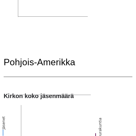
Pohjois-Amerikka
Kirkon koko jäsenmäärä
Jäsenet
Seurakuntia