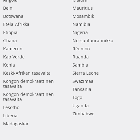
Angola
Malawi
Bein
Mauritius
Botswana
Mosambik
Etelä-Afrikka
Namibia
Etiopia
Nigeria
Ghana
Norsunluurannikko
Kamerun
Réunion
Kap Verde
Ruanda
Kenia
Sambia
Keski-Afrikan tasavalta
Sierra Leone
Kongon demokraattinen
Swazimaa
tasavalta
Tansania
Kongon demokraattinen
Togo
tasavalta
Uganda
Lesotho
Zimbabwe
Liberia
Madagaskar