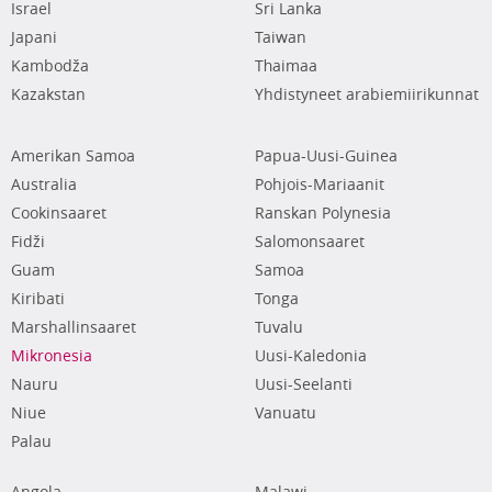
Israel
Sri Lanka
Japani
Taiwan
Kambodža
Thaimaa
Kazakstan
Yhdistyneet arabiemiirikunnat
Amerikan Samoa
Papua-Uusi-Guinea
Australia
Pohjois-Mariaanit
Cookinsaaret
Ranskan Polynesia
Fidži
Salomonsaaret
Guam
Samoa
Kiribati
Tonga
Marshallinsaaret
Tuvalu
Mikronesia
Uusi-Kaledonia
Nauru
Uusi-Seelanti
Niue
Vanuatu
Palau