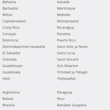
Bahama
Kanada
Barbados
Martinique
Belize
Meksiko
Caymansaaret
Neitsytsaaret
Costa Rica
Nicaragua
Curaçao
Panama
Dominica
Puerto Rico
Dominikaaninen tasavalta
Saint Kitts ja Nevis
El Salvador
Saint Lucia
Grenada
Saint Vincent
Guadeloupe
Sint Maarten
Guatemala
Trinidad ja Tobago
Haiti
Yhdysvallat
Argentiina
Paraguay
Bolivia
Peru
Brasilia
Ranskan Guayana