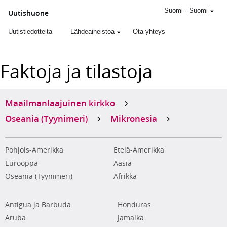
Suomi
-
Suomi
Uutishuone
Uutistiedotteita
Lähdeaineistoa
Ota yhteys
Faktoja ja tilastoja
Maailmanlaajuinen kirkko
Oseania (Tyynimeri)
Mikronesia
Pohjois-Amerikka
Etelä-Amerikka
Eurooppa
Aasia
Oseania (Tyynimeri)
Afrikka
Antigua ja Barbuda
Honduras
Aruba
Jamaika