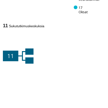
17
Oksat
11
Sukututkimuskeskuksia
11