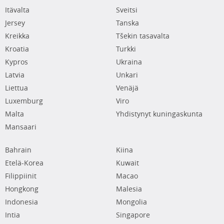
Itävalta
Sveitsi
Jersey
Tanska
Kreikka
Tšekin tasavalta
Kroatia
Turkki
Kypros
Ukraina
Latvia
Unkari
Liettua
Venäjä
Luxemburg
Viro
Malta
Yhdistynyt kuningaskunta
Mansaari
Bahrain
Kiina
Etelä-Korea
Kuwait
Filippiinit
Macao
Hongkong
Malesia
Indonesia
Mongolia
Intia
Singapore