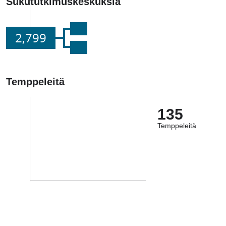
Sukututkimuskeskuksia
2,799
Temppeleitä
135
Temppeleitä