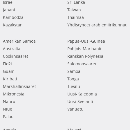
Israel
Sri Lanka
Japani
Taiwan
Kambodža
Thaimaa
Kazakstan
Yhdistyneet arabiemiirikunnat
Amerikan Samoa
Papua-Uusi-Guinea
Australia
Pohjois-Mariaanit
Cookinsaaret
Ranskan Polynesia
Fidži
Salomonsaaret
Guam
Samoa
Kiribati
Tonga
Marshallinsaaret
Tuvalu
Mikronesia
Uusi-Kaledonia
Nauru
Uusi-Seelanti
Niue
Vanuatu
Palau