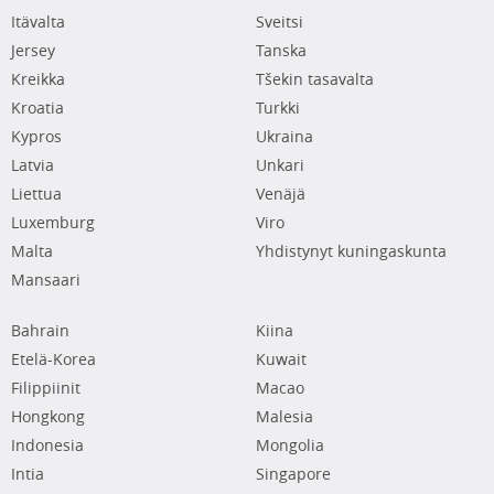
Itävalta
Sveitsi
Jersey
Tanska
Kreikka
Tšekin tasavalta
Kroatia
Turkki
Kypros
Ukraina
Latvia
Unkari
Liettua
Venäjä
Luxemburg
Viro
Malta
Yhdistynyt kuningaskunta
Mansaari
Bahrain
Kiina
Etelä-Korea
Kuwait
Filippiinit
Macao
Hongkong
Malesia
Indonesia
Mongolia
Intia
Singapore