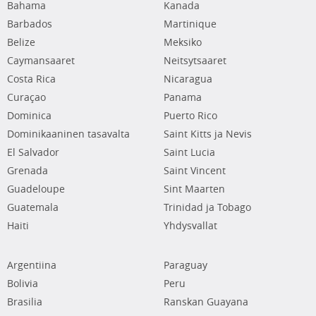
Bahama
Kanada
Barbados
Martinique
Belize
Meksiko
Caymansaaret
Neitsytsaaret
Costa Rica
Nicaragua
Curaçao
Panama
Dominica
Puerto Rico
Dominikaaninen tasavalta
Saint Kitts ja Nevis
El Salvador
Saint Lucia
Grenada
Saint Vincent
Guadeloupe
Sint Maarten
Guatemala
Trinidad ja Tobago
Haiti
Yhdysvallat
Argentiina
Paraguay
Bolivia
Peru
Brasilia
Ranskan Guayana