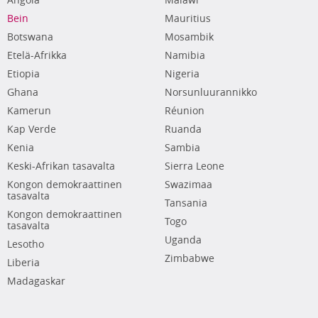
Angola
Malawi
Bein
Mauritius
Botswana
Mosambik
Etelä-Afrikka
Namibia
Etiopia
Nigeria
Ghana
Norsunluurannikko
Kamerun
Réunion
Kap Verde
Ruanda
Kenia
Sambia
Keski-Afrikan tasavalta
Sierra Leone
Kongon demokraattinen
Swazimaa
tasavalta
Tansania
Kongon demokraattinen
Togo
tasavalta
Uganda
Lesotho
Zimbabwe
Liberia
Madagaskar