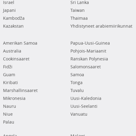
Israel
Sri Lanka
Japani
Taiwan
Kambodža
Thaimaa
Kazakstan
Yhdistyneet arabiemiirikunnat
Amerikan Samoa
Papua-Uusi-Guinea
Australia
Pohjois-Mariaanit
Cookinsaaret
Ranskan Polynesia
Fidži
Salomonsaaret
Guam
Samoa
Kiribati
Tonga
Marshallinsaaret
Tuvalu
Mikronesia
Uusi-Kaledonia
Nauru
Uusi-Seelanti
Niue
Vanuatu
Palau