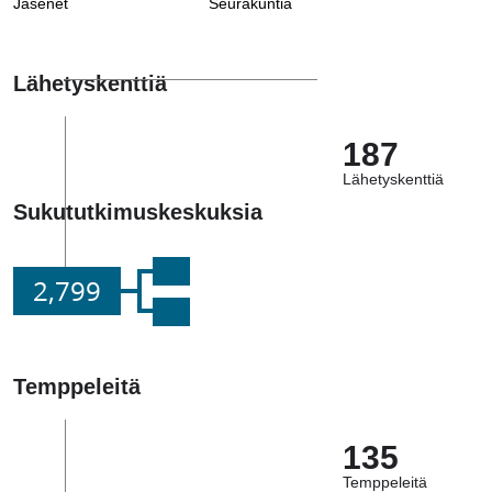
Jäsenet
Seurakuntia
Lähetyskenttiä
187
Lähetyskenttiä
Sukututkimuskeskuksia
2,799
Temppeleitä
135
Temppeleitä