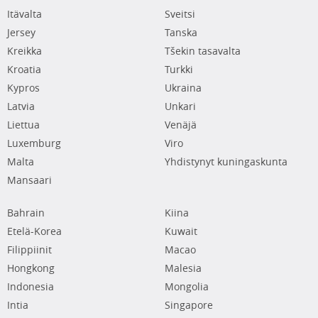
Itävalta
Sveitsi
Jersey
Tanska
Kreikka
Tšekin tasavalta
Kroatia
Turkki
Kypros
Ukraina
Latvia
Unkari
Liettua
Venäjä
Luxemburg
Viro
Malta
Yhdistynyt kuningaskunta
Mansaari
Bahrain
Kiina
Etelä-Korea
Kuwait
Filippiinit
Macao
Hongkong
Malesia
Indonesia
Mongolia
Intia
Singapore