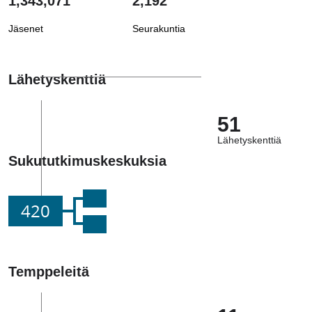
1,343,071
2,192
Jäsenet
Seurakuntia
Lähetyskenttiä
51
Lähetyskenttiä
Sukututkimuskeskuksia
420
Temppeleitä