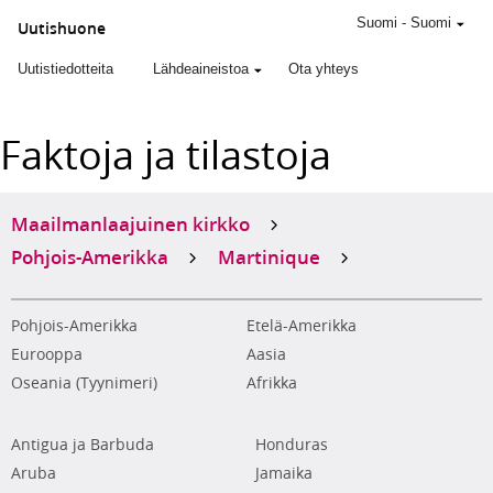
Suomi
-
Suomi
Uutishuone
Uutistiedotteita
Lähdeaineistoa
Ota yhteys
Faktoja ja tilastoja
Maailmanlaajuinen kirkko
Pohjois-Amerikka
Martinique
Pohjois-Amerikka
Etelä-Amerikka
Eurooppa
Aasia
Oseania (Tyynimeri)
Afrikka
Antigua ja Barbuda
Honduras
Aruba
Jamaika