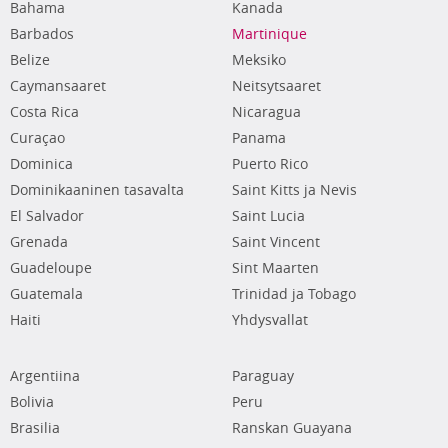
Bahama
Kanada
Barbados
Martinique
Belize
Meksiko
Caymansaaret
Neitsytsaaret
Costa Rica
Nicaragua
Curaçao
Panama
Dominica
Puerto Rico
Dominikaaninen tasavalta
Saint Kitts ja Nevis
El Salvador
Saint Lucia
Grenada
Saint Vincent
Guadeloupe
Sint Maarten
Guatemala
Trinidad ja Tobago
Haiti
Yhdysvallat
Argentiina
Paraguay
Bolivia
Peru
Brasilia
Ranskan Guayana