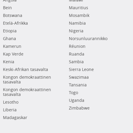
Angola
Malawi
Bein
Mauritius
Botswana
Mosambik
Etelä-Afrikka
Namibia
Etiopia
Nigeria
Ghana
Norsunluurannikko
Kamerun
Réunion
Kap Verde
Ruanda
Kenia
Sambia
Keski-Afrikan tasavalta
Sierra Leone
Kongon demokraattinen
Swazimaa
tasavalta
Tansania
Kongon demokraattinen
Togo
tasavalta
Uganda
Lesotho
Zimbabwe
Liberia
Madagaskar