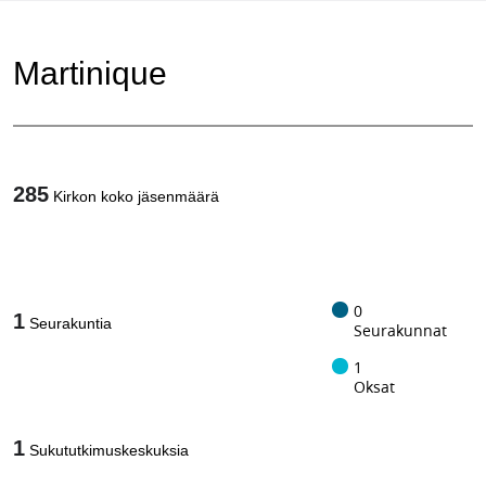
Martinique
285
Kirkon koko jäsenmäärä
1
/
0
1
Seurakuntia
Seurakunnat
1
Oksat
1
Sukututkimuskeskuksia