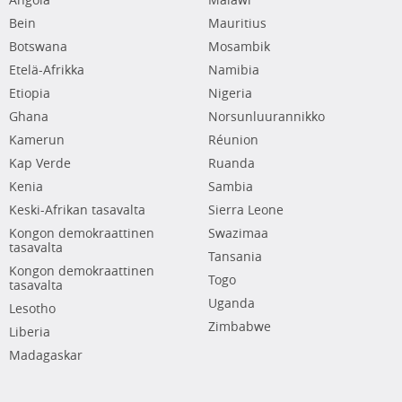
Angola
Malawi
Bein
Mauritius
Botswana
Mosambik
Etelä-Afrikka
Namibia
Etiopia
Nigeria
Ghana
Norsunluurannikko
Kamerun
Réunion
Kap Verde
Ruanda
Kenia
Sambia
Keski-Afrikan tasavalta
Sierra Leone
Kongon demokraattinen
Swazimaa
tasavalta
Tansania
Kongon demokraattinen
Togo
tasavalta
Uganda
Lesotho
Zimbabwe
Liberia
Madagaskar