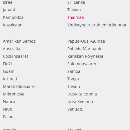
Israel
Sri Lanka
Japani
Taiwan
Kambodža
Thaimaa
Kazakstan
Yhdistyneet arabiemiirikunnat
Amerikan Samoa
Papua-Uusi-Guinea
Australia
Pohjois-Mariaanit
Cookinsaaret
Ranskan Polynesia
Fidži
Salomonsaaret
Guam
Samoa
Kiribati
Tonga
Marshallinsaaret
Tuvalu
Mikronesia
Uusi-Kaledonia
Nauru
Uusi-Seelanti
Niue
Vanuatu
Palau