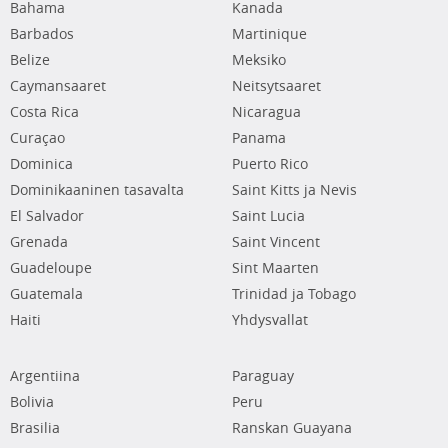
Bahama
Kanada
Barbados
Martinique
Belize
Meksiko
Caymansaaret
Neitsytsaaret
Costa Rica
Nicaragua
Curaçao
Panama
Dominica
Puerto Rico
Dominikaaninen tasavalta
Saint Kitts ja Nevis
El Salvador
Saint Lucia
Grenada
Saint Vincent
Guadeloupe
Sint Maarten
Guatemala
Trinidad ja Tobago
Haiti
Yhdysvallat
Argentiina
Paraguay
Bolivia
Peru
Brasilia
Ranskan Guayana