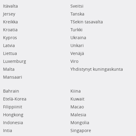
Itävalta
Sveitsi
Jersey
Tanska
Kreikka
Tšekin tasavalta
Kroatia
Turkki
Kypros
Ukraina
Latvia
Unkari
Liettua
Venäjä
Luxemburg
Viro
Malta
Yhdistynyt kuningaskunta
Mansaari
Bahrain
Kiina
Etelä-Korea
Kuwait
Filippiinit
Macao
Hongkong
Malesia
Indonesia
Mongolia
Intia
Singapore