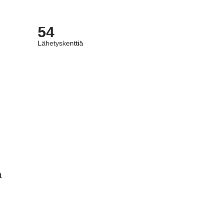
54
Lähetyskenttiä
a