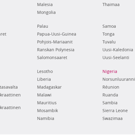
Malesia
Thaimaa
Mongolia
Palau
Samoa
ret
Papua-Uusi-Guinea
Tonga
Pohjois-Mariaanit
Tuvalu
Ranskan Polynesia
Uusi-Kaledonia
Salomonsaaret
Uusi-Seelanti
Lesotho
Nigeria
Liberia
Norsunluuranni
tasavalta
Madagaskar
Réunion
raattinen
Malawi
Ruanda
Mauritius
Sambia
raattinen
Mosambik
Sierra Leone
Namibia
Swazimaa