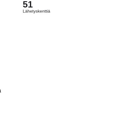
51
Lähetyskenttiä
a