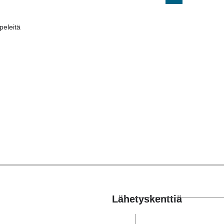
eleitä
Lähetyskenttiä