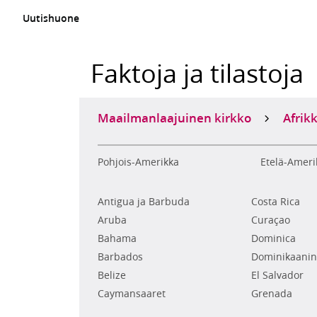
Uutishuone
Faktoja ja tilastoja
Maailmanlaajuinen kirkko
Afrik
Pohjois-Amerikka
Etelä-Ameri
Antigua ja Barbuda
Costa Rica
Aruba
Curaçao
Bahama
Dominica
Barbados
Dominikaanin
Belize
El Salvador
Caymansaaret
Grenada