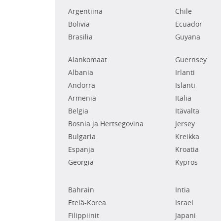
Argentiina
Chile
Bolivia
Ecuador
Brasilia
Guyana
Alankomaat
Guernsey
Albania
Irlanti
Andorra
Islanti
Armenia
Italia
Belgia
Itävalta
Bosnia ja Hertsegovina
Jersey
Bulgaria
Kreikka
Espanja
Kroatia
Georgia
Kypros
Bahrain
Intia
Etelä-Korea
Israel
Filippiinit
Japani