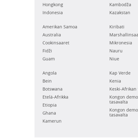
Hongkong
Kambodža
Indonesia
Kazakstan
Amerikan Samoa
Kiribati
Australia
Marshallinsaa
Cookinsaaret
Mikronesia
Fidži
Nauru
Guam
Niue
Angola
Kap Verde
Bein
Kenia
Botswana
Keski-Afrikan 
Etelä-Afrikka
Kongon demok
tasavalta
Etiopia
Kongon demok
Ghana
tasavalta
Kamerun