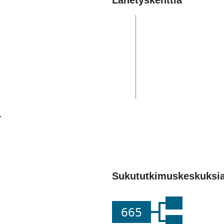
Lähetyskenttiä
Sukututkimuskeskuksi
665