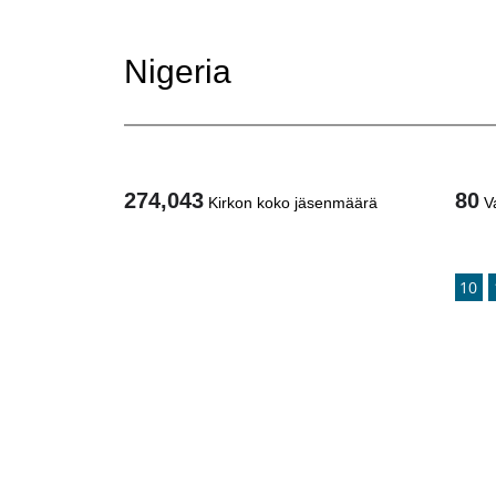
Nigeria
274,043
80
Kirkon koko jäsenmäärä
V
1
/
10