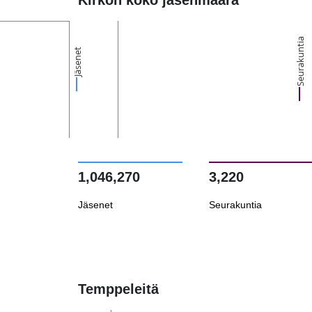
Kirkon koko jäsenmäärä
Seurakuntia
Jäsenet
1,046,270
3,220
Jäsenet
Seurakuntia
Temppeleitä