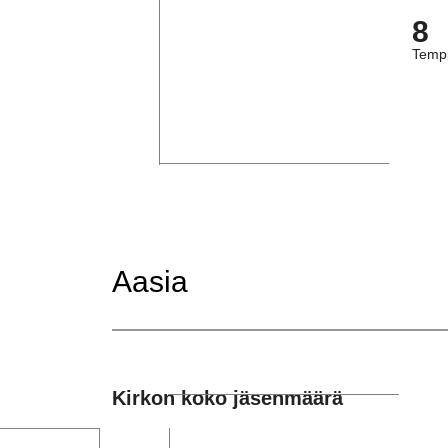
8
Tempp
Aasia
Kirkon koko jäsenmäärä