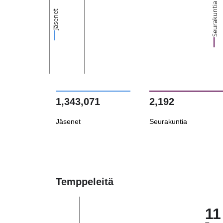
Seurakuntia
Jäsenet
1,343,071
2,192
Jäsenet
Seurakuntia
Temppeleitä
11