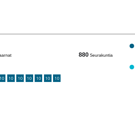
880
aarnat
Seurakuntia
10
10
10
10
10
10
10