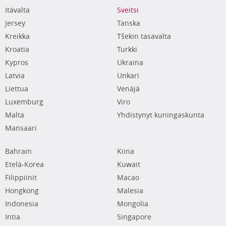
Itävalta
Sveitsi
Jersey
Tanska
Kreikka
Tšekin tasavalta
Kroatia
Turkki
Kypros
Ukraina
Latvia
Unkari
Liettua
Venäjä
Luxemburg
Viro
Malta
Yhdistynyt kuningaskunta
Mansaari
Bahrain
Kiina
Etelä-Korea
Kuwait
Filippiinit
Macao
Hongkong
Malesia
Indonesia
Mongolia
Intia
Singapore