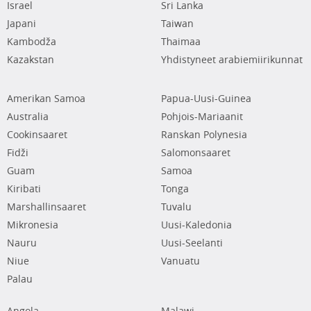
Israel
Sri Lanka
Japani
Taiwan
Kambodža
Thaimaa
Kazakstan
Yhdistyneet arabiemiirikunnat
Amerikan Samoa
Papua-Uusi-Guinea
Australia
Pohjois-Mariaanit
Cookinsaaret
Ranskan Polynesia
Fidži
Salomonsaaret
Guam
Samoa
Kiribati
Tonga
Marshallinsaaret
Tuvalu
Mikronesia
Uusi-Kaledonia
Nauru
Uusi-Seelanti
Niue
Vanuatu
Palau