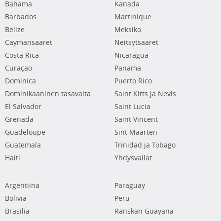
Bahama
Kanada
Barbados
Martinique
Belize
Meksiko
Caymansaaret
Neitsytsaaret
Costa Rica
Nicaragua
Curaçao
Panama
Dominica
Puerto Rico
Dominikaaninen tasavalta
Saint Kitts ja Nevis
El Salvador
Saint Lucia
Grenada
Saint Vincent
Guadeloupe
Sint Maarten
Guatemala
Trinidad ja Tobago
Haiti
Yhdysvallat
Argentiina
Paraguay
Bolivia
Peru
Brasilia
Ranskan Guayana