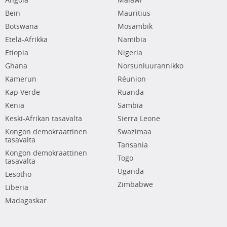
Angola
Malawi
Bein
Mauritius
Botswana
Mosambik
Etelä-Afrikka
Namibia
Etiopia
Nigeria
Ghana
Norsunluurannikko
Kamerun
Réunion
Kap Verde
Ruanda
Kenia
Sambia
Keski-Afrikan tasavalta
Sierra Leone
Kongon demokraattinen
Swazimaa
tasavalta
Tansania
Kongon demokraattinen
Togo
tasavalta
Uganda
Lesotho
Zimbabwe
Liberia
Madagaskar