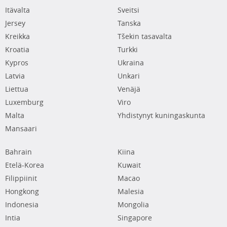
Itävalta
Sveitsi
Jersey
Tanska
Kreikka
Tšekin tasavalta
Kroatia
Turkki
Kypros
Ukraina
Latvia
Unkari
Liettua
Venäjä
Luxemburg
Viro
Malta
Yhdistynyt kuningaskunta
Mansaari
Bahrain
Kiina
Etelä-Korea
Kuwait
Filippiinit
Macao
Hongkong
Malesia
Indonesia
Mongolia
Intia
Singapore