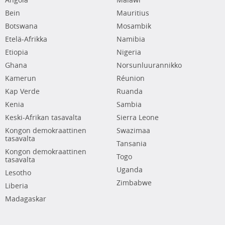
Angola
Malawi
Bein
Mauritius
Botswana
Mosambik
Etelä-Afrikka
Namibia
Etiopia
Nigeria
Ghana
Norsunluurannikko
Kamerun
Réunion
Kap Verde
Ruanda
Kenia
Sambia
Keski-Afrikan tasavalta
Sierra Leone
Kongon demokraattinen
Swazimaa
tasavalta
Tansania
Kongon demokraattinen
Togo
tasavalta
Uganda
Lesotho
Zimbabwe
Liberia
Madagaskar