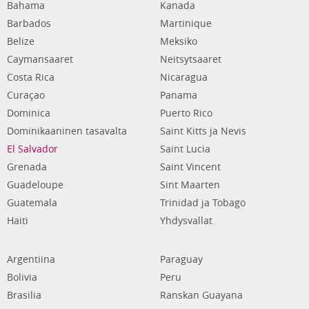
Bahama
Kanada
Barbados
Martinique
Belize
Meksiko
Caymansaaret
Neitsytsaaret
Costa Rica
Nicaragua
Curaçao
Panama
Dominica
Puerto Rico
Dominikaaninen tasavalta
Saint Kitts ja Nevis
El Salvador
Saint Lucia
Grenada
Saint Vincent
Guadeloupe
Sint Maarten
Guatemala
Trinidad ja Tobago
Haiti
Yhdysvallat
Argentiina
Paraguay
Bolivia
Peru
Brasilia
Ranskan Guayana