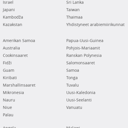
Israel
Sri Lanka
Japani
Taiwan
Kambodža
Thaimaa
Kazakstan
Yhdistyneet arabiemiirikunnat
Amerikan Samoa
Papua-Uusi-Guinea
Australia
Pohjois-Mariaanit
Cookinsaaret
Ranskan Polynesia
Fidži
Salomonsaaret
Guam
Samoa
Kiribati
Tonga
Marshallinsaaret
Tuvalu
Mikronesia
Uusi-Kaledonia
Nauru
Uusi-Seelanti
Niue
Vanuatu
Palau