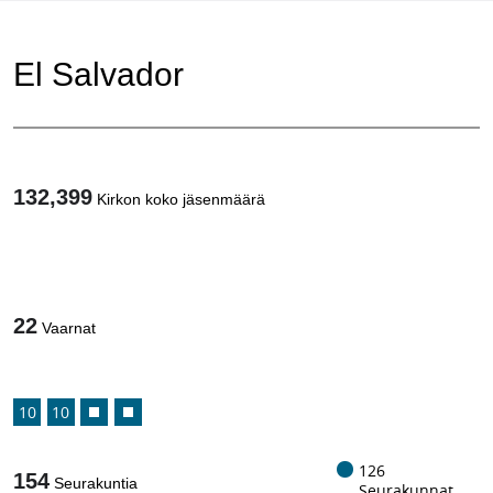
El Salvador
132,399
Kirkon koko jäsenmäärä
1
/
22
Vaarnat
10
10
126
154
Seurakuntia
Seurakunnat