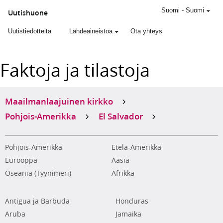
Suomi
-
Suomi
Uutishuone
Uutistiedotteita
Lähdeaineistoa
Ota yhteys
Faktoja ja tilastoja
Maailmanlaajuinen kirkko
Pohjois-Amerikka
El Salvador
Pohjois-Amerikka
Etelä-Amerikka
Eurooppa
Aasia
Oseania (Tyynimeri)
Afrikka
Antigua ja Barbuda
Honduras
Aruba
Jamaika