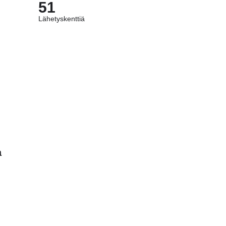
51
Lähetyskenttiä
a