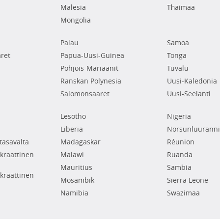
Malesia
Thaimaa
Mongolia
Palau
Samoa
ret
Papua-Uusi-Guinea
Tonga
Pohjois-Mariaanit
Tuvalu
Ranskan Polynesia
Uusi-Kaledonia
Salomonsaaret
Uusi-Seelanti
Lesotho
Nigeria
Liberia
Norsunluuranni
tasavalta
Madagaskar
Réunion
raattinen
Malawi
Ruanda
Mauritius
Sambia
raattinen
Mosambik
Sierra Leone
Namibia
Swazimaa