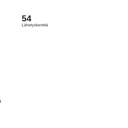
54
Lähetyskenttiä
a