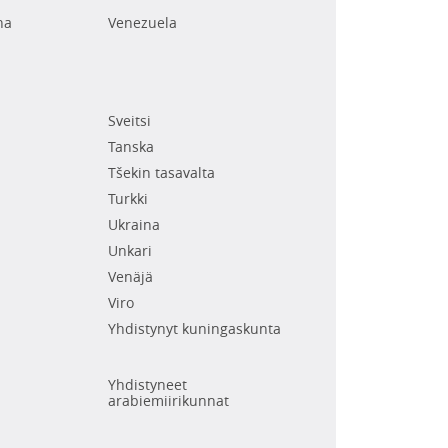
na
Venezuela
Sveitsi
Tanska
Tšekin tasavalta
Turkki
Ukraina
Unkari
Venäjä
Viro
Yhdistynyt kuningaskunta
Yhdistyneet
arabiemiirikunnat