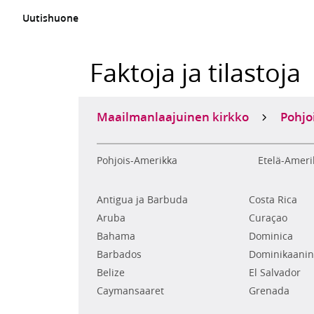
Uutishuone
Faktoja ja tilastoja
Maailmanlaajuinen kirkko
Pohjo
Pohjois-Amerikka
Etelä-Ameri
Antigua ja Barbuda
Costa Rica
Aruba
Curaçao
Bahama
Dominica
Barbados
Dominikaanin
Belize
El Salvador
Caymansaaret
Grenada