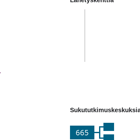
Lähetyskenttiä
Sukututkimuskeskuksi
665