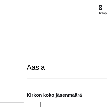
8
Tempp
Aasia
Kirkon koko jäsenmäärä