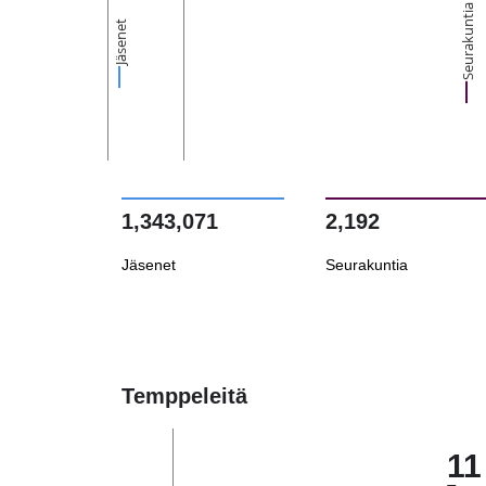
Seurakuntia
Jäsenet
1,343,071
2,192
Jäsenet
Seurakuntia
Temppeleitä
11