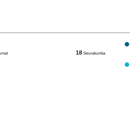
18
rnat
Seurakuntia