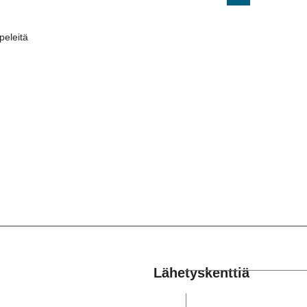
eleitä
Lähetyskenttiä