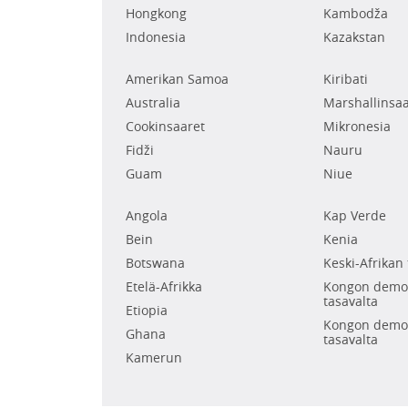
Hongkong
Kambodža
Indonesia
Kazakstan
Amerikan Samoa
Kiribati
Australia
Marshallinsaa
Cookinsaaret
Mikronesia
Fidži
Nauru
Guam
Niue
Angola
Kap Verde
Bein
Kenia
Botswana
Keski-Afrikan 
Etelä-Afrikka
Kongon demok
tasavalta
Etiopia
Kongon demok
Ghana
tasavalta
Kamerun