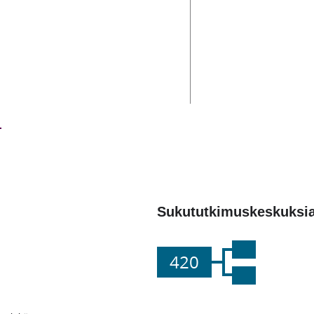
Sukututkimuskeskuksi
420