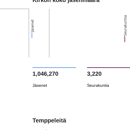
Kirkon koko jäsenmäärä
Seurakuntia
Jäsenet
1,046,270
3,220
Jäsenet
Seurakuntia
Temppeleitä