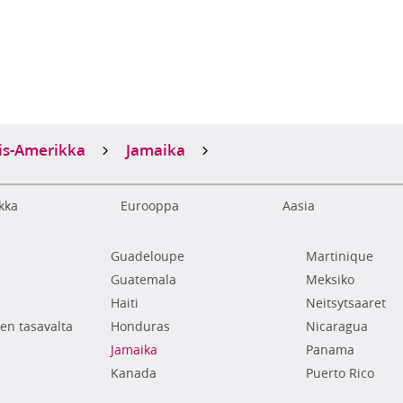
is-Amerikka
Jamaika
kka
Eurooppa
Aasia
Guadeloupe
Martinique
Guatemala
Meksiko
Haiti
Neitsytsaaret
en tasavalta
Honduras
Nicaragua
Jamaika
Panama
Kanada
Puerto Rico