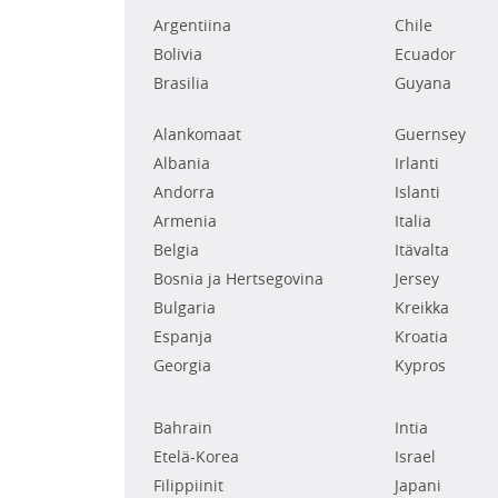
Argentiina
Chile
Bolivia
Ecuador
Brasilia
Guyana
Alankomaat
Guernsey
Albania
Irlanti
Andorra
Islanti
Armenia
Italia
Belgia
Itävalta
Bosnia ja Hertsegovina
Jersey
Bulgaria
Kreikka
Espanja
Kroatia
Georgia
Kypros
Bahrain
Intia
Etelä-Korea
Israel
Filippiinit
Japani