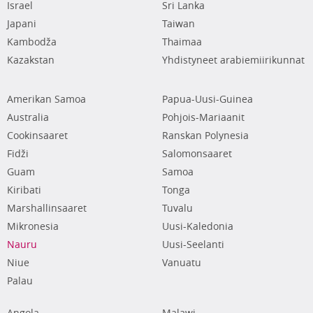
Israel
Sri Lanka
Japani
Taiwan
Kambodža
Thaimaa
Kazakstan
Yhdistyneet arabiemiirikunnat
Amerikan Samoa
Papua-Uusi-Guinea
Australia
Pohjois-Mariaanit
Cookinsaaret
Ranskan Polynesia
Fidži
Salomonsaaret
Guam
Samoa
Kiribati
Tonga
Marshallinsaaret
Tuvalu
Mikronesia
Uusi-Kaledonia
Nauru
Uusi-Seelanti
Niue
Vanuatu
Palau