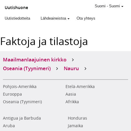
Suomi
-
Suomi
Uutishuone
Uutistiedotteita
Lähdeaineistoa
Ota yhteys
Faktoja ja tilastoja
Maailmanlaajuinen kirkko
Oseania (Tyynimeri)
Nauru
Pohjois-Amerikka
Etelä-Amerikka
Eurooppa
Aasia
Oseania (Tyynimeri)
Afrikka
Antigua ja Barbuda
Honduras
Aruba
Jamaika