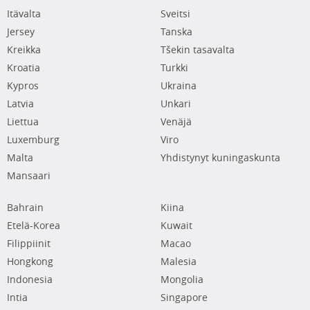
Itävalta
Sveitsi
Jersey
Tanska
Kreikka
Tšekin tasavalta
Kroatia
Turkki
Kypros
Ukraina
Latvia
Unkari
Liettua
Venäjä
Luxemburg
Viro
Malta
Yhdistynyt kuningaskunta
Mansaari
Bahrain
Kiina
Etelä-Korea
Kuwait
Filippiinit
Macao
Hongkong
Malesia
Indonesia
Mongolia
Intia
Singapore