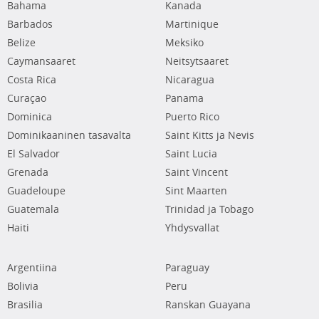
Bahama
Kanada
Barbados
Martinique
Belize
Meksiko
Caymansaaret
Neitsytsaaret
Costa Rica
Nicaragua
Curaçao
Panama
Dominica
Puerto Rico
Dominikaaninen tasavalta
Saint Kitts ja Nevis
El Salvador
Saint Lucia
Grenada
Saint Vincent
Guadeloupe
Sint Maarten
Guatemala
Trinidad ja Tobago
Haiti
Yhdysvallat
Argentiina
Paraguay
Bolivia
Peru
Brasilia
Ranskan Guayana