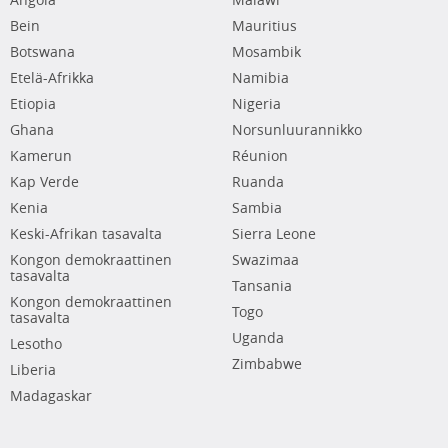
Angola
Malawi
Bein
Mauritius
Botswana
Mosambik
Etelä-Afrikka
Namibia
Etiopia
Nigeria
Ghana
Norsunluurannikko
Kamerun
Réunion
Kap Verde
Ruanda
Kenia
Sambia
Keski-Afrikan tasavalta
Sierra Leone
Kongon demokraattinen
Swazimaa
tasavalta
Tansania
Kongon demokraattinen
Togo
tasavalta
Uganda
Lesotho
Zimbabwe
Liberia
Madagaskar