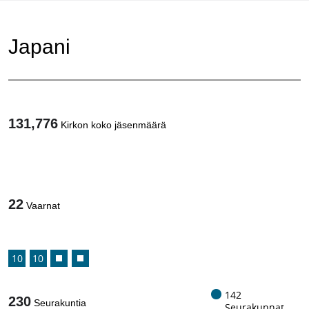
Japani
131,776
Kirkon koko jäsenmäärä
1
/
22
Vaarnat
10
10
142
230
Seurakuntia
Seurakunnat