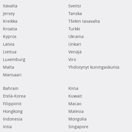
Itävalta
Sveitsi
Jersey
Tanska
Kreikka
Tšekin tasavalta
Kroatia
Turkki
Kypros
Ukraina
Latvia
Unkari
Liettua
Venäjä
Luxemburg
Viro
Malta
Yhdistynyt kuningaskunta
Mansaari
Bahrain
Kiina
Etelä-Korea
Kuwait
Filippiinit
Macao
Hongkong
Malesia
Indonesia
Mongolia
Intia
Singapore