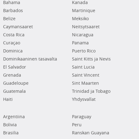
Bahama
Kanada
Barbados
Martinique
Belize
Meksiko
Caymansaaret
Neitsytsaaret
Costa Rica
Nicaragua
Curaçao
Panama
Dominica
Puerto Rico
Dominikaaninen tasavalta
Saint Kitts ja Nevis
El Salvador
Saint Lucia
Grenada
Saint Vincent
Guadeloupe
Sint Maarten
Guatemala
Trinidad ja Tobago
Haiti
Yhdysvallat
Argentiina
Paraguay
Bolivia
Peru
Brasilia
Ranskan Guayana