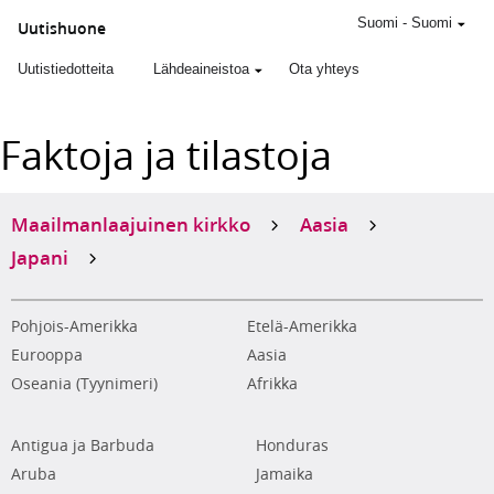
Suomi
-
Suomi
Uutishuone
Uutistiedotteita
Lähdeaineistoa
Ota yhteys
Faktoja ja tilastoja
Maailmanlaajuinen kirkko
Aasia
Japani
Pohjois-Amerikka
Etelä-Amerikka
Eurooppa
Aasia
Oseania (Tyynimeri)
Afrikka
Antigua ja Barbuda
Honduras
Aruba
Jamaika