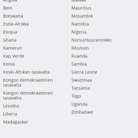
Angola
Malawi
Bein
Mauritius
Botswana
Mosambik
Etelä-Afrikka
Namibia
Etiopia
Nigeria
Ghana
Norsunluurannikko
Kamerun
Réunion
Kap Verde
Ruanda
Kenia
Sambia
Keski-Afrikan tasavalta
Sierra Leone
Kongon demokraattinen
Swazimaa
tasavalta
Tansania
Kongon demokraattinen
Togo
tasavalta
Uganda
Lesotho
Zimbabwe
Liberia
Madagaskar