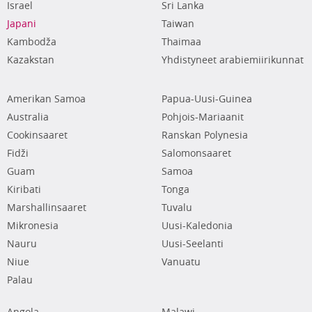
Israel
Sri Lanka
Japani
Taiwan
Kambodža
Thaimaa
Kazakstan
Yhdistyneet arabiemiirikunnat
Amerikan Samoa
Papua-Uusi-Guinea
Australia
Pohjois-Mariaanit
Cookinsaaret
Ranskan Polynesia
Fidži
Salomonsaaret
Guam
Samoa
Kiribati
Tonga
Marshallinsaaret
Tuvalu
Mikronesia
Uusi-Kaledonia
Nauru
Uusi-Seelanti
Niue
Vanuatu
Palau