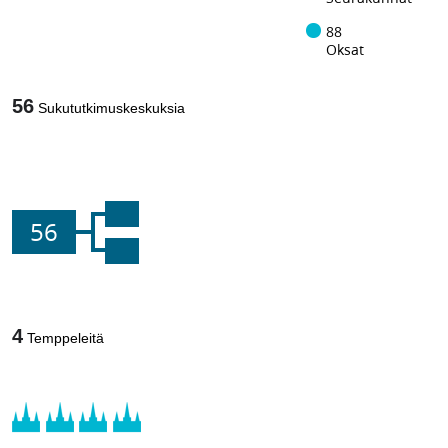
88
Oksat
56
Sukututkimuskeskuksia
56
4
Temppeleitä