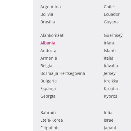
Argentiina
Chile
Bolivia
Ecuador
Brasilia
Guyana
Alankomaat
Guernsey
Albania
Irlanti
Andorra
Islanti
Armenia
Italia
Belgia
Itävalta
Bosnia ja Hertsegovina
Jersey
Bulgaria
Kreikka
Espanja
Kroatia
Georgia
Kypros
Bahrain
Intia
Etelä-Korea
Israel
Filippiinit
Japani