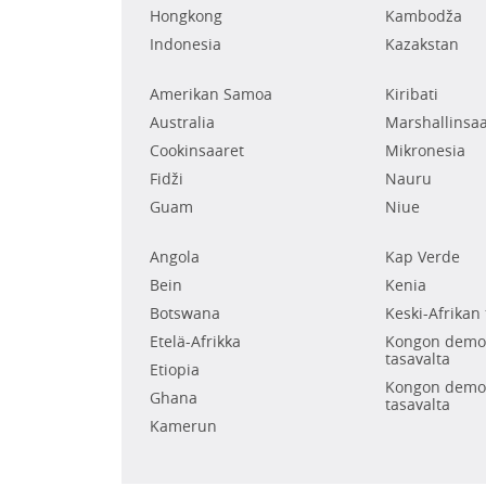
Hongkong
Kambodža
Indonesia
Kazakstan
Amerikan Samoa
Kiribati
Australia
Marshallinsaa
Cookinsaaret
Mikronesia
Fidži
Nauru
Guam
Niue
Angola
Kap Verde
Bein
Kenia
Botswana
Keski-Afrikan 
Etelä-Afrikka
Kongon demok
tasavalta
Etiopia
Kongon demok
Ghana
tasavalta
Kamerun