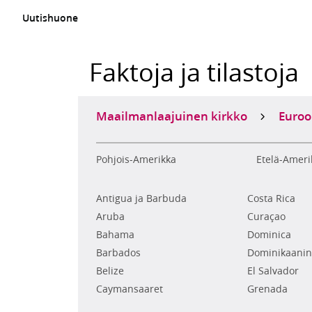
Uutishuone
Faktoja ja tilastoja
Maailmanlaajuinen kirkko
Euro
Pohjois-Amerikka
Etelä-Ameri
Antigua ja Barbuda
Costa Rica
Aruba
Curaçao
Bahama
Dominica
Barbados
Dominikaanin
Belize
El Salvador
Caymansaaret
Grenada