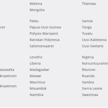
Malesia
Thaimaa
Mongolia
Palau
Samoa
ret
Papua-Uusi-Guinea
Tonga
Pohjois-Mariaanit
Tuvalu
Ranskan Polynesia
Uusi-Kaledonia
Salomonsaaret
Uusi-Seelanti
Lesotho
Nigeria
Liberia
Norsunluuranni
tasavalta
Madagaskar
Réunion
raattinen
Malawi
Ruanda
Mauritius
Sambia
raattinen
Mosambik
Sierra Leone
Namibia
Swazimaa