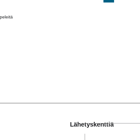
eleitä
Lähetyskenttiä