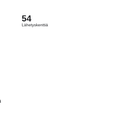
54
Lähetyskenttiä
a