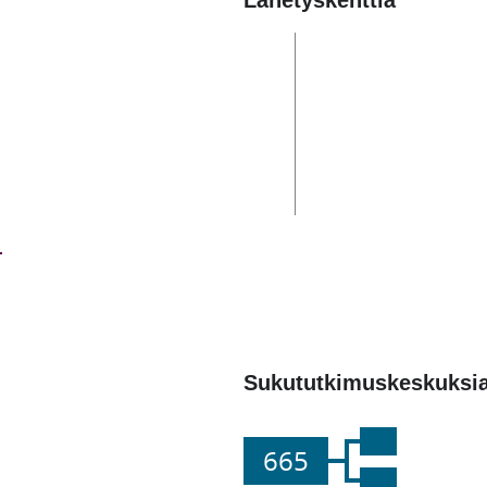
Lähetyskenttiä
Sukututkimuskeskuksi
665