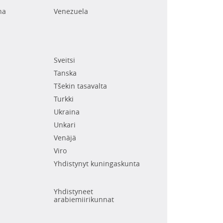
na
Venezuela
Sveitsi
Tanska
Tšekin tasavalta
Turkki
Ukraina
Unkari
Venäjä
Viro
Yhdistynyt kuningaskunta
Yhdistyneet
arabiemiirikunnat