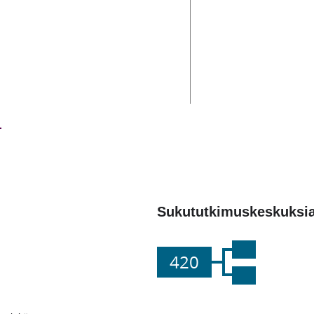
Sukututkimuskeskuksi
420