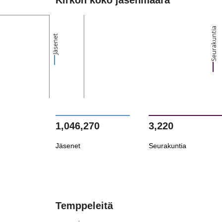
Kirkon koko jäsenmäärä
Seurakuntia
Jäsenet
1,046,270
3,220
Jäsenet
Seurakuntia
Temppeleitä