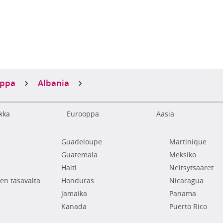
oppa
Albania
kka
Eurooppa
Aasia
Guadeloupe
Martinique
Guatemala
Meksiko
Haiti
Neitsytsaaret
en tasavalta
Honduras
Nicaragua
Jamaika
Panama
Kanada
Puerto Rico