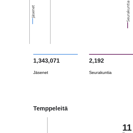
Seurakuntia
Jäsenet
1,343,071
2,192
Jäsenet
Seurakuntia
Temppeleitä
11