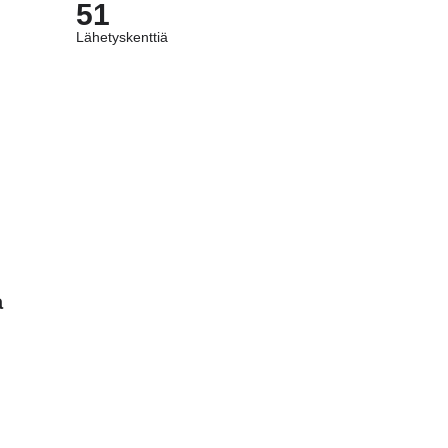
51
Lähetyskenttiä
a