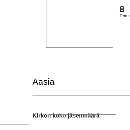
8
Tempp
Aasia
Kirkon koko jäsenmäärä