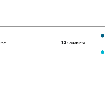
13
rnat
Seurakuntia