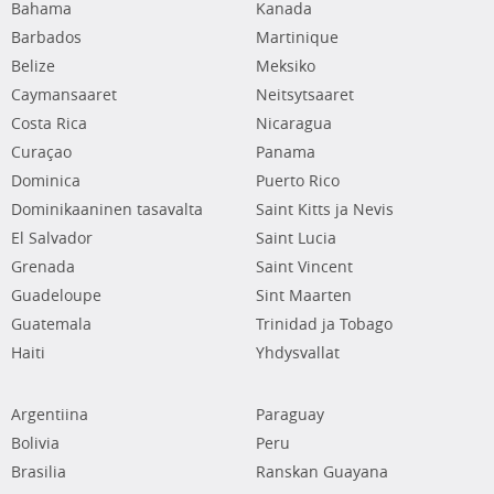
Bahama
Kanada
Barbados
Martinique
Belize
Meksiko
Caymansaaret
Neitsytsaaret
Costa Rica
Nicaragua
Curaçao
Panama
Dominica
Puerto Rico
Dominikaaninen tasavalta
Saint Kitts ja Nevis
El Salvador
Saint Lucia
Grenada
Saint Vincent
Guadeloupe
Sint Maarten
Guatemala
Trinidad ja Tobago
Haiti
Yhdysvallat
Argentiina
Paraguay
Bolivia
Peru
Brasilia
Ranskan Guayana