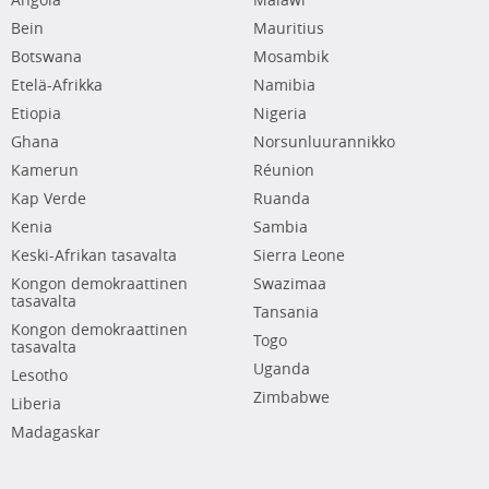
Angola
Malawi
Bein
Mauritius
Botswana
Mosambik
Etelä-Afrikka
Namibia
Etiopia
Nigeria
Ghana
Norsunluurannikko
Kamerun
Réunion
Kap Verde
Ruanda
Kenia
Sambia
Keski-Afrikan tasavalta
Sierra Leone
Kongon demokraattinen
Swazimaa
tasavalta
Tansania
Kongon demokraattinen
Togo
tasavalta
Uganda
Lesotho
Zimbabwe
Liberia
Madagaskar