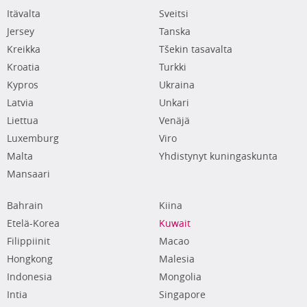
Itävalta
Sveitsi
Jersey
Tanska
Kreikka
Tšekin tasavalta
Kroatia
Turkki
Kypros
Ukraina
Latvia
Unkari
Liettua
Venäjä
Luxemburg
Viro
Malta
Yhdistynyt kuningaskunta
Mansaari
Bahrain
Kiina
Etelä-Korea
Kuwait
Filippiinit
Macao
Hongkong
Malesia
Indonesia
Mongolia
Intia
Singapore