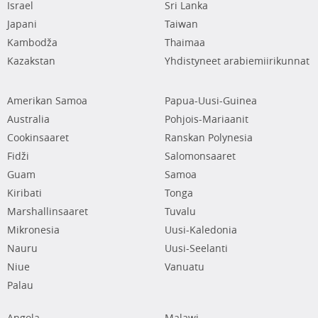
Israel
Sri Lanka
Japani
Taiwan
Kambodža
Thaimaa
Kazakstan
Yhdistyneet arabiemiirikunnat
Amerikan Samoa
Papua-Uusi-Guinea
Australia
Pohjois-Mariaanit
Cookinsaaret
Ranskan Polynesia
Fidži
Salomonsaaret
Guam
Samoa
Kiribati
Tonga
Marshallinsaaret
Tuvalu
Mikronesia
Uusi-Kaledonia
Nauru
Uusi-Seelanti
Niue
Vanuatu
Palau