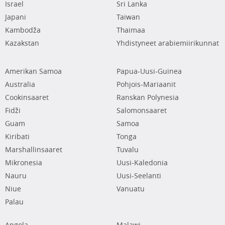
Israel
Sri Lanka
Japani
Taiwan
Kambodža
Thaimaa
Kazakstan
Yhdistyneet arabiemiirikunnat
Amerikan Samoa
Papua-Uusi-Guinea
Australia
Pohjois-Mariaanit
Cookinsaaret
Ranskan Polynesia
Fidži
Salomonsaaret
Guam
Samoa
Kiribati
Tonga
Marshallinsaaret
Tuvalu
Mikronesia
Uusi-Kaledonia
Nauru
Uusi-Seelanti
Niue
Vanuatu
Palau