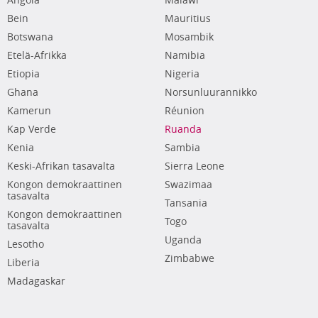
Angola
Malawi
Bein
Mauritius
Botswana
Mosambik
Etelä-Afrikka
Namibia
Etiopia
Nigeria
Ghana
Norsunluurannikko
Kamerun
Réunion
Kap Verde
Ruanda
Kenia
Sambia
Keski-Afrikan tasavalta
Sierra Leone
Kongon demokraattinen
Swazimaa
tasavalta
Tansania
Kongon demokraattinen
Togo
tasavalta
Uganda
Lesotho
Zimbabwe
Liberia
Madagaskar