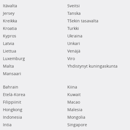
Itävalta
Sveitsi
Jersey
Tanska
Kreikka
Tšekin tasavalta
Kroatia
Turkki
Kypros
Ukraina
Latvia
Unkari
Liettua
Venäjä
Luxemburg
Viro
Malta
Yhdistynyt kuningaskunta
Mansaari
Bahrain
Kiina
Etelä-Korea
Kuwait
Filippiinit
Macao
Hongkong
Malesia
Indonesia
Mongolia
Intia
Singapore