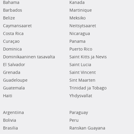
Bahama
Kanada
Barbados
Martinique
Belize
Meksiko
Caymansaaret
Neitsytsaaret
Costa Rica
Nicaragua
Curaçao
Panama
Dominica
Puerto Rico
Dominikaaninen tasavalta
Saint Kitts ja Nevis
El Salvador
Saint Lucia
Grenada
Saint Vincent
Guadeloupe
Sint Maarten
Guatemala
Trinidad ja Tobago
Haiti
Yhdysvallat
Argentiina
Paraguay
Bolivia
Peru
Brasilia
Ranskan Guayana