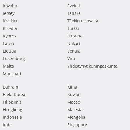
Itävalta
Sveitsi
Jersey
Tanska
Kreikka
Tšekin tasavalta
Kroatia
Turkki
Kypros
Ukraina
Latvia
Unkari
Liettua
Venäjä
Luxemburg
Viro
Malta
Yhdistynyt kuningaskunta
Mansaari
Bahrain
Kiina
Etelä-Korea
Kuwait
Filippiinit
Macao
Hongkong
Malesia
Indonesia
Mongolia
Intia
Singapore