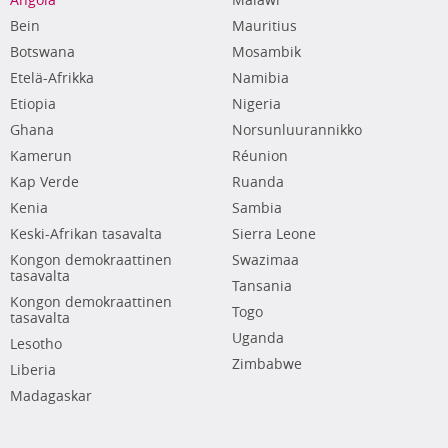
Angola
Malawi
Bein
Mauritius
Botswana
Mosambik
Etelä-Afrikka
Namibia
Etiopia
Nigeria
Ghana
Norsunluurannikko
Kamerun
Réunion
Kap Verde
Ruanda
Kenia
Sambia
Keski-Afrikan tasavalta
Sierra Leone
Kongon demokraattinen
Swazimaa
tasavalta
Tansania
Kongon demokraattinen
Togo
tasavalta
Uganda
Lesotho
Zimbabwe
Liberia
Madagaskar