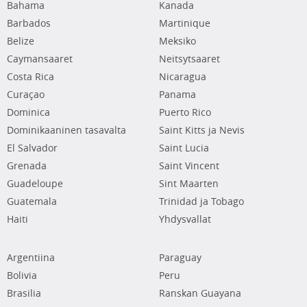
Bahama
Kanada
Barbados
Martinique
Belize
Meksiko
Caymansaaret
Neitsytsaaret
Costa Rica
Nicaragua
Curaçao
Panama
Dominica
Puerto Rico
Dominikaaninen tasavalta
Saint Kitts ja Nevis
El Salvador
Saint Lucia
Grenada
Saint Vincent
Guadeloupe
Sint Maarten
Guatemala
Trinidad ja Tobago
Haiti
Yhdysvallat
Argentiina
Paraguay
Bolivia
Peru
Brasilia
Ranskan Guayana