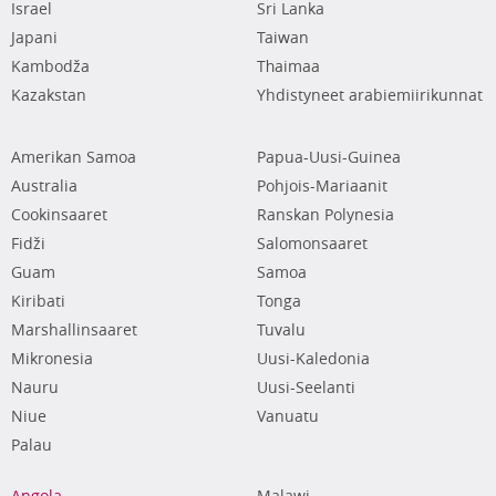
Israel
Sri Lanka
Japani
Taiwan
Kambodža
Thaimaa
Kazakstan
Yhdistyneet arabiemiirikunnat
Amerikan Samoa
Papua-Uusi-Guinea
Australia
Pohjois-Mariaanit
Cookinsaaret
Ranskan Polynesia
Fidži
Salomonsaaret
Guam
Samoa
Kiribati
Tonga
Marshallinsaaret
Tuvalu
Mikronesia
Uusi-Kaledonia
Nauru
Uusi-Seelanti
Niue
Vanuatu
Palau