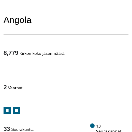
Angola
8,779
Kirkon koko jäsenmäärä
1
/
2
Vaarnat
13
33
Seurakuntia
Seurakunnat