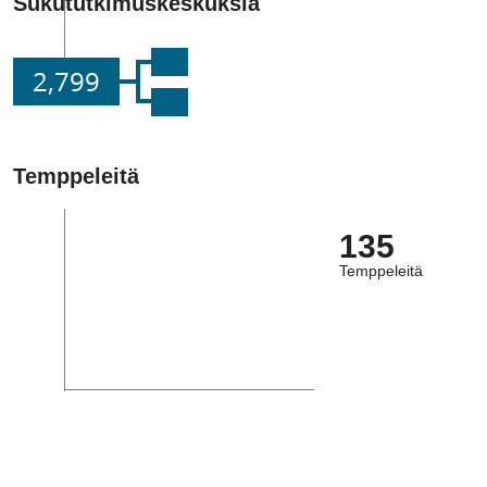
Sukututkimuskeskuksia
2,799
Temppeleitä
135
Temppeleitä