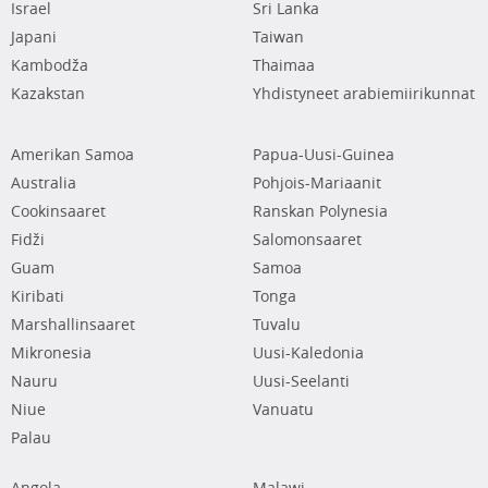
Israel
Sri Lanka
Japani
Taiwan
Kambodža
Thaimaa
Kazakstan
Yhdistyneet arabiemiirikunnat
Amerikan Samoa
Papua-Uusi-Guinea
Australia
Pohjois-Mariaanit
Cookinsaaret
Ranskan Polynesia
Fidži
Salomonsaaret
Guam
Samoa
Kiribati
Tonga
Marshallinsaaret
Tuvalu
Mikronesia
Uusi-Kaledonia
Nauru
Uusi-Seelanti
Niue
Vanuatu
Palau