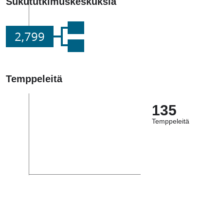
Sukututkimuskeskuksia
2,799
Temppeleitä
135
Temppeleitä