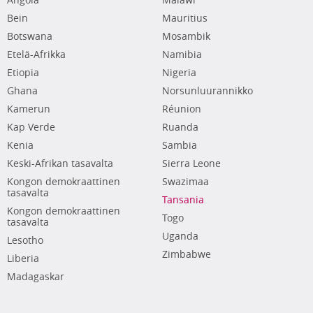
Angola
Malawi
Bein
Mauritius
Botswana
Mosambik
Etelä-Afrikka
Namibia
Etiopia
Nigeria
Ghana
Norsunluurannikko
Kamerun
Réunion
Kap Verde
Ruanda
Kenia
Sambia
Keski-Afrikan tasavalta
Sierra Leone
Kongon demokraattinen
Swazimaa
tasavalta
Tansania
Kongon demokraattinen
Togo
tasavalta
Uganda
Lesotho
Zimbabwe
Liberia
Madagaskar