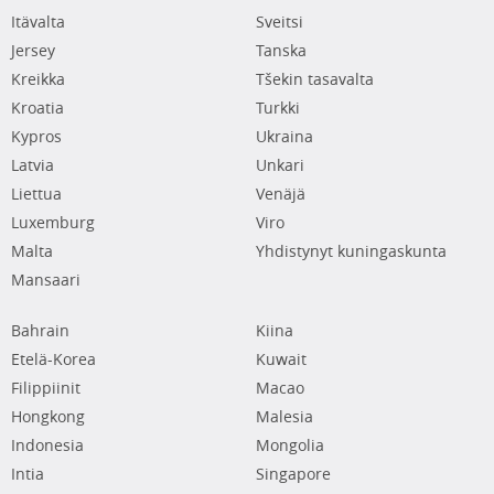
Itävalta
Sveitsi
Jersey
Tanska
Kreikka
Tšekin tasavalta
Kroatia
Turkki
Kypros
Ukraina
Latvia
Unkari
Liettua
Venäjä
Luxemburg
Viro
Malta
Yhdistynyt kuningaskunta
Mansaari
Bahrain
Kiina
Etelä-Korea
Kuwait
Filippiinit
Macao
Hongkong
Malesia
Indonesia
Mongolia
Intia
Singapore