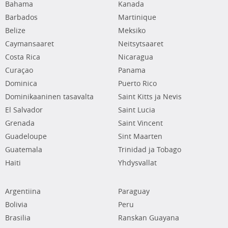
Bahama
Kanada
Barbados
Martinique
Belize
Meksiko
Caymansaaret
Neitsytsaaret
Costa Rica
Nicaragua
Curaçao
Panama
Dominica
Puerto Rico
Dominikaaninen tasavalta
Saint Kitts ja Nevis
El Salvador
Saint Lucia
Grenada
Saint Vincent
Guadeloupe
Sint Maarten
Guatemala
Trinidad ja Tobago
Haiti
Yhdysvallat
Argentiina
Paraguay
Bolivia
Peru
Brasilia
Ranskan Guayana