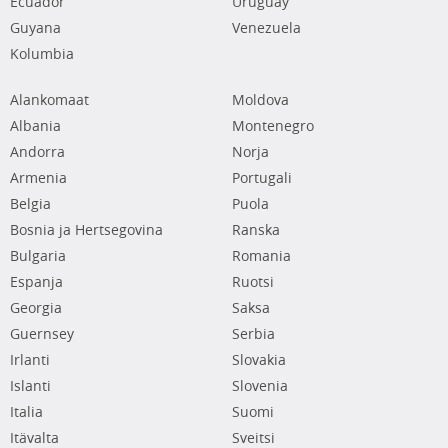
Ecuador
Uruguay
Guyana
Venezuela
Kolumbia
Alankomaat
Moldova
Albania
Montenegro
Andorra
Norja
Armenia
Portugali
Belgia
Puola
Bosnia ja Hertsegovina
Ranska
Bulgaria
Romania
Espanja
Ruotsi
Georgia
Saksa
Guernsey
Serbia
Irlanti
Slovakia
Islanti
Slovenia
Italia
Suomi
Itävalta
Sveitsi