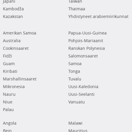
Japani
Taiwan
Kambodža
Thaimaa
Kazakstan
Yhdistyneet arabiemiirikunnat
Amerikan Samoa
Papua-Uusi-Guinea
Australia
Pohjois-Mariaanit
Cookinsaaret
Ranskan Polynesia
Fidži
Salomonsaaret
Guam
Samoa
Kiribati
Tonga
Marshallinsaaret
Tuvalu
Mikronesia
Uusi-Kaledonia
Nauru
Uusi-Seelanti
Niue
Vanuatu
Palau
Angola
Malawi
Bein
Mauritius