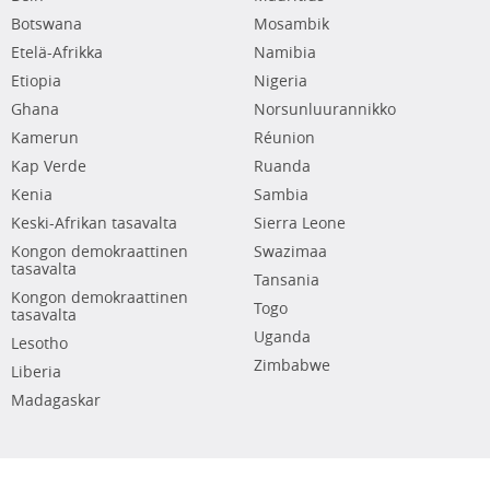
Botswana
Mosambik
Etelä-Afrikka
Namibia
Etiopia
Nigeria
Ghana
Norsunluurannikko
Kamerun
Réunion
Kap Verde
Ruanda
Kenia
Sambia
Keski-Afrikan tasavalta
Sierra Leone
Kongon demokraattinen
Swazimaa
tasavalta
Tansania
Kongon demokraattinen
Togo
tasavalta
Uganda
Lesotho
Zimbabwe
Liberia
Madagaskar