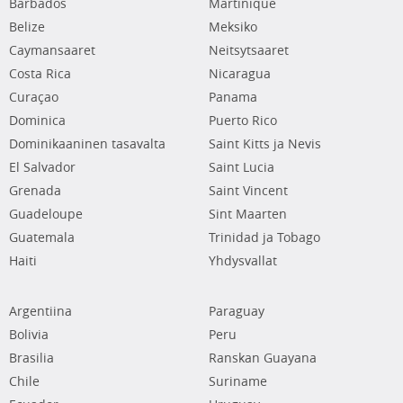
Barbados
Martinique
Belize
Meksiko
Caymansaaret
Neitsytsaaret
Costa Rica
Nicaragua
Curaçao
Panama
Dominica
Puerto Rico
Dominikaaninen tasavalta
Saint Kitts ja Nevis
El Salvador
Saint Lucia
Grenada
Saint Vincent
Guadeloupe
Sint Maarten
Guatemala
Trinidad ja Tobago
Haiti
Yhdysvallat
Argentiina
Paraguay
Bolivia
Peru
Brasilia
Ranskan Guayana
Chile
Suriname