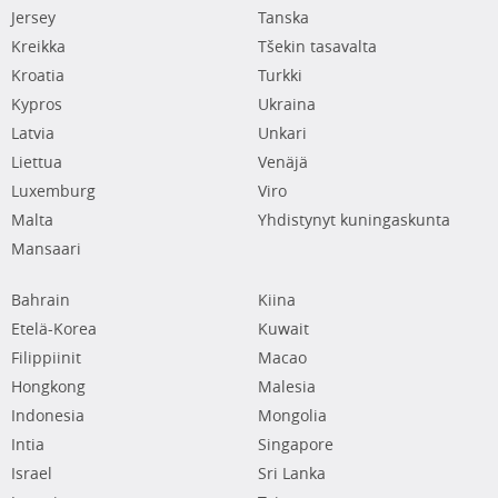
Jersey
Tanska
Kreikka
Tšekin tasavalta
Kroatia
Turkki
Kypros
Ukraina
Latvia
Unkari
Liettua
Venäjä
Luxemburg
Viro
Malta
Yhdistynyt kuningaskunta
Mansaari
Bahrain
Kiina
Etelä-Korea
Kuwait
Filippiinit
Macao
Hongkong
Malesia
Indonesia
Mongolia
Intia
Singapore
Israel
Sri Lanka