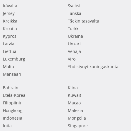
Itävalta
Sveitsi
Jersey
Tanska
Kreikka
Tšekin tasavalta
Kroatia
Turkki
Kypros
Ukraina
Latvia
Unkari
Liettua
Venäjä
Luxemburg
Viro
Malta
Yhdistynyt kuningaskunta
Mansaari
Bahrain
Kiina
Etelä-Korea
Kuwait
Filippiinit
Macao
Hongkong
Malesia
Indonesia
Mongolia
Intia
Singapore