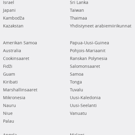
Israel
Sri Lanka
Japani
Taiwan
Kambodža
Thaimaa
Kazakstan
Yhdistyneet arabiemiirikunnat
Amerikan Samoa
Papua-Uusi-Guinea
Australia
Pohjois-Mariaanit
Cookinsaaret
Ranskan Polynesia
Fidži
Salomonsaaret
Guam
Samoa
Kiribati
Tonga
Marshallinsaaret
Tuvalu
Mikronesia
Uusi-Kaledonia
Nauru
Uusi-Seelanti
Niue
Vanuatu
Palau