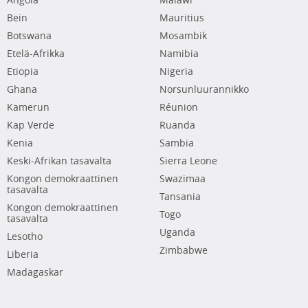
Angola
Malawi
Bein
Mauritius
Botswana
Mosambik
Etelä-Afrikka
Namibia
Etiopia
Nigeria
Ghana
Norsunluurannikko
Kamerun
Réunion
Kap Verde
Ruanda
Kenia
Sambia
Keski-Afrikan tasavalta
Sierra Leone
Kongon demokraattinen
Swazimaa
tasavalta
Tansania
Kongon demokraattinen
Togo
tasavalta
Uganda
Lesotho
Zimbabwe
Liberia
Madagaskar