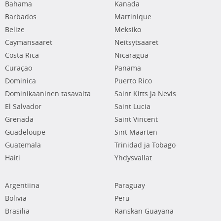
Bahama
Kanada
Barbados
Martinique
Belize
Meksiko
Caymansaaret
Neitsytsaaret
Costa Rica
Nicaragua
Curaçao
Panama
Dominica
Puerto Rico
Dominikaaninen tasavalta
Saint Kitts ja Nevis
El Salvador
Saint Lucia
Grenada
Saint Vincent
Guadeloupe
Sint Maarten
Guatemala
Trinidad ja Tobago
Haiti
Yhdysvallat
Argentiina
Paraguay
Bolivia
Peru
Brasilia
Ranskan Guayana