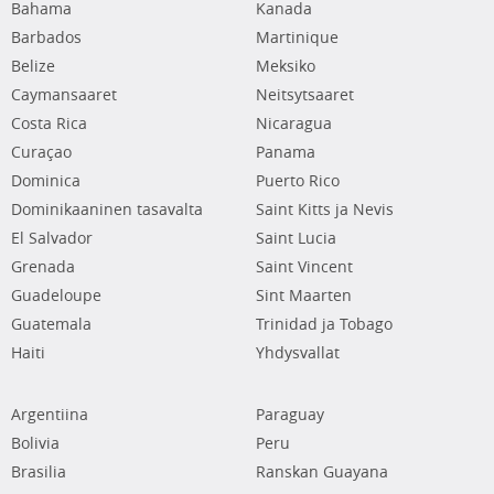
Bahama
Kanada
Barbados
Martinique
Belize
Meksiko
Caymansaaret
Neitsytsaaret
Costa Rica
Nicaragua
Curaçao
Panama
Dominica
Puerto Rico
Dominikaaninen tasavalta
Saint Kitts ja Nevis
El Salvador
Saint Lucia
Grenada
Saint Vincent
Guadeloupe
Sint Maarten
Guatemala
Trinidad ja Tobago
Haiti
Yhdysvallat
Argentiina
Paraguay
Bolivia
Peru
Brasilia
Ranskan Guayana