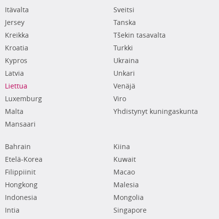
Itävalta
Sveitsi
Jersey
Tanska
Kreikka
Tšekin tasavalta
Kroatia
Turkki
Kypros
Ukraina
Latvia
Unkari
Liettua
Venäjä
Luxemburg
Viro
Malta
Yhdistynyt kuningaskunta
Mansaari
Bahrain
Kiina
Etelä-Korea
Kuwait
Filippiinit
Macao
Hongkong
Malesia
Indonesia
Mongolia
Intia
Singapore