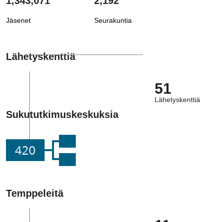
1,343,071
2,192
Jäsenet
Seurakuntia
Lähetyskenttiä
51
Lähetyskenttiä
Sukututkimuskeskuksia
420
Temppeleitä