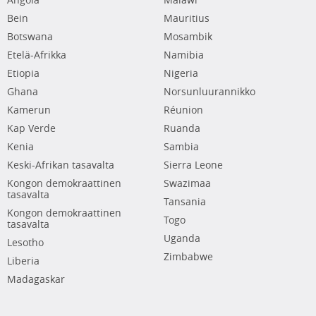
Angola
Malawi
Bein
Mauritius
Botswana
Mosambik
Etelä-Afrikka
Namibia
Etiopia
Nigeria
Ghana
Norsunluurannikko
Kamerun
Réunion
Kap Verde
Ruanda
Kenia
Sambia
Keski-Afrikan tasavalta
Sierra Leone
Kongon demokraattinen
Swazimaa
tasavalta
Tansania
Kongon demokraattinen
Togo
tasavalta
Uganda
Lesotho
Zimbabwe
Liberia
Madagaskar