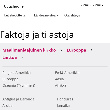
Suomi
-
Suomi
Uutishuone
Uutistiedotteita
Lähdeaineistoa
Ota yhteys
Faktoja ja tilastoja
Maailmanlaajuinen kirkko
Eurooppa
Liettua
Pohjois-Amerikka
Etelä-Amerikka
Eurooppa
Aasia
Oseania (Tyynimeri)
Afrikka
Antigua ja Barbuda
Honduras
Aruba
Jamaika