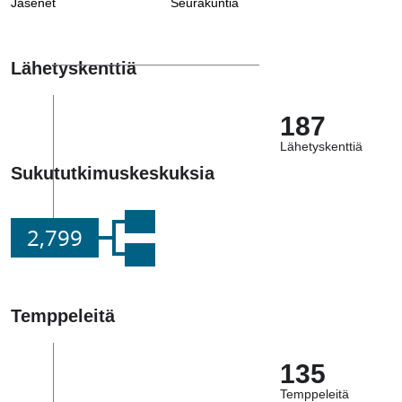
Jäsenet
Seurakuntia
Lähetyskenttiä
187
Lähetyskenttiä
Sukututkimuskeskuksia
2,799
Temppeleitä
135
Temppeleitä