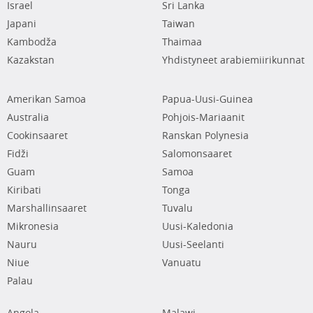
Israel
Sri Lanka
Japani
Taiwan
Kambodža
Thaimaa
Kazakstan
Yhdistyneet arabiemiirikunnat
Amerikan Samoa
Papua-Uusi-Guinea
Australia
Pohjois-Mariaanit
Cookinsaaret
Ranskan Polynesia
Fidži
Salomonsaaret
Guam
Samoa
Kiribati
Tonga
Marshallinsaaret
Tuvalu
Mikronesia
Uusi-Kaledonia
Nauru
Uusi-Seelanti
Niue
Vanuatu
Palau