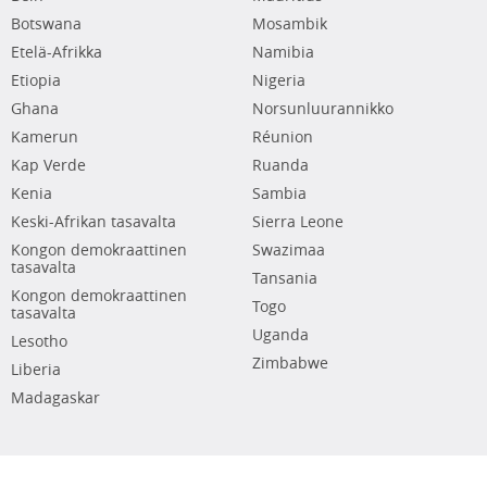
Botswana
Mosambik
Etelä-Afrikka
Namibia
Etiopia
Nigeria
Ghana
Norsunluurannikko
Kamerun
Réunion
Kap Verde
Ruanda
Kenia
Sambia
Keski-Afrikan tasavalta
Sierra Leone
Kongon demokraattinen
Swazimaa
tasavalta
Tansania
Kongon demokraattinen
Togo
tasavalta
Uganda
Lesotho
Zimbabwe
Liberia
Madagaskar