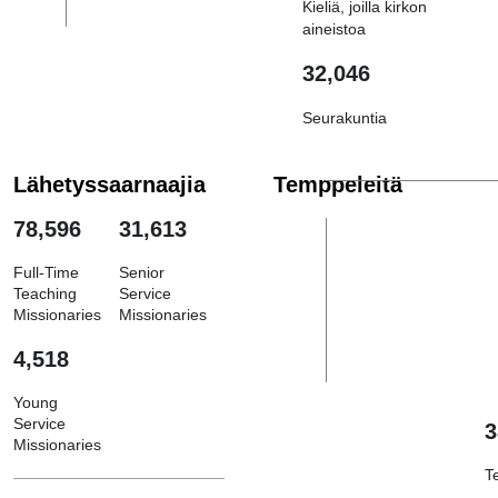
Kieliä, joilla kirkon
aineistoa
32,046
Seurakuntia
Lähetyssaarnaajia
Temppeleitä
78,596
31,613
Full-Time
Senior
Teaching
Service
Missionaries
Missionaries
4,518
Young
Service
3
Missionaries
T