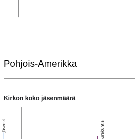
Pohjois-Amerikka
Kirkon koko jäsenmäärä
Jäsenet
Seurakuntia