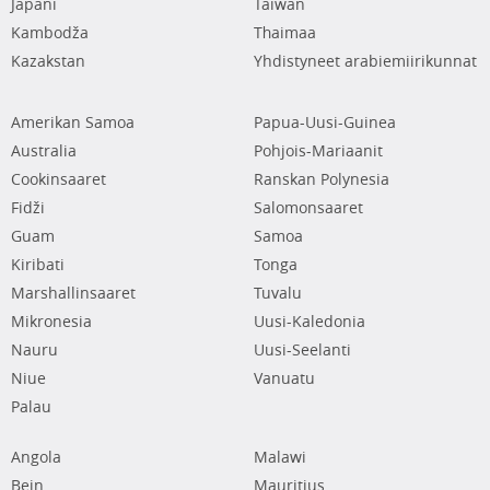
Japani
Taiwan
Kambodža
Thaimaa
Kazakstan
Yhdistyneet arabiemiirikunnat
Amerikan Samoa
Papua-Uusi-Guinea
Australia
Pohjois-Mariaanit
Cookinsaaret
Ranskan Polynesia
Fidži
Salomonsaaret
Guam
Samoa
Kiribati
Tonga
Marshallinsaaret
Tuvalu
Mikronesia
Uusi-Kaledonia
Nauru
Uusi-Seelanti
Niue
Vanuatu
Palau
Angola
Malawi
Bein
Mauritius