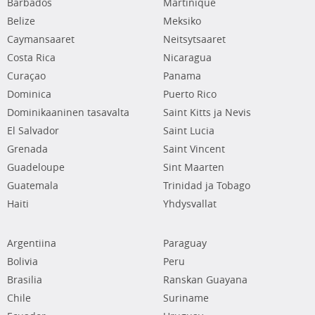
Barbados
Martinique
Belize
Meksiko
Caymansaaret
Neitsytsaaret
Costa Rica
Nicaragua
Curaçao
Panama
Dominica
Puerto Rico
Dominikaaninen tasavalta
Saint Kitts ja Nevis
El Salvador
Saint Lucia
Grenada
Saint Vincent
Guadeloupe
Sint Maarten
Guatemala
Trinidad ja Tobago
Haiti
Yhdysvallat
Argentiina
Paraguay
Bolivia
Peru
Brasilia
Ranskan Guayana
Chile
Suriname