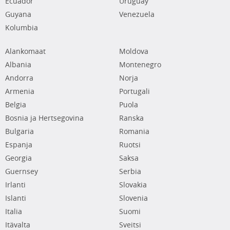
Ecuador
Uruguay
Guyana
Venezuela
Kolumbia
Alankomaat
Moldova
Albania
Montenegro
Andorra
Norja
Armenia
Portugali
Belgia
Puola
Bosnia ja Hertsegovina
Ranska
Bulgaria
Romania
Espanja
Ruotsi
Georgia
Saksa
Guernsey
Serbia
Irlanti
Slovakia
Islanti
Slovenia
Italia
Suomi
Itävalta
Sveitsi