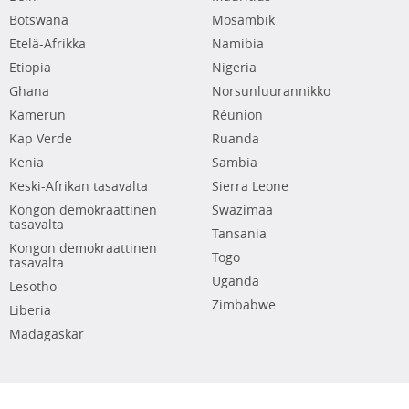
Botswana
Mosambik
Etelä-Afrikka
Namibia
Etiopia
Nigeria
Ghana
Norsunluurannikko
Kamerun
Réunion
Kap Verde
Ruanda
Kenia
Sambia
Keski-Afrikan tasavalta
Sierra Leone
Kongon demokraattinen
Swazimaa
tasavalta
Tansania
Kongon demokraattinen
Togo
tasavalta
Uganda
Lesotho
Zimbabwe
Liberia
Madagaskar