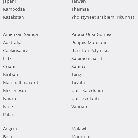
Japani
Taiwan
Kambodža
Thaimaa
Kazakstan
Yhdistyneet arabiemiirikunnat
Amerikan Samoa
Papua-Uusi-Guinea
Australia
Pohjois-Mariaanit
Cookinsaaret
Ranskan Polynesia
Fidži
Salomonsaaret
Guam
Samoa
Kiribati
Tonga
Marshallinsaaret
Tuvalu
Mikronesia
Uusi-Kaledonia
Nauru
Uusi-Seelanti
Niue
Vanuatu
Palau
Angola
Malawi
Bein
Mauritius