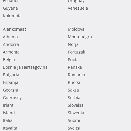
Ecuador
Uruguay
Guyana
Venezuela
Kolumbia
Alankomaat
Moldova
Albania
Montenegro
Andorra
Norja
Armenia
Portugali
Belgia
Puola
Bosnia ja Hertsegovina
Ranska
Bulgaria
Romania
Espanja
Ruotsi
Georgia
Saksa
Guernsey
Serbia
Irlanti
Slovakia
Islanti
Slovenia
Italia
Suomi
Itävalta
Sveitsi