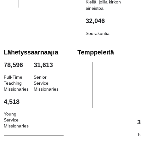
Kieliä, joilla kirkon
aineistoa
32,046
Seurakuntia
Lähetyssaarnaajia
Temppeleitä
78,596
31,613
Full-Time
Senior
Teaching
Service
Missionaries
Missionaries
4,518
Young
Service
3
Missionaries
T