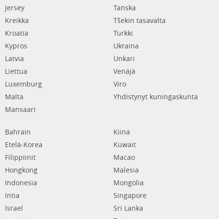
Jersey
Tanska
Kreikka
Tšekin tasavalta
Kroatia
Turkki
Kypros
Ukraina
Latvia
Unkari
Liettua
Venäjä
Luxemburg
Viro
Malta
Yhdistynyt kuningaskunta
Mansaari
Bahrain
Kiina
Etelä-Korea
Kuwait
Filippiinit
Macao
Hongkong
Malesia
Indonesia
Mongolia
Intia
Singapore
Israel
Sri Lanka