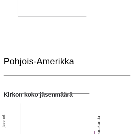
Pohjois-Amerikka
Kirkon koko jäsenmäärä
Jäsenet
Seurakuntia