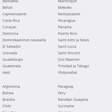
Barbados
Martinique
Belize
Meksiko
Caymansaaret
Neitsytsaaret
Costa Rica
Nicaragua
Curaçao
Panama
Dominica
Puerto Rico
Dominikaaninen tasavalta
Saint Kitts ja Nevis
El Salvador
Saint Lucia
Grenada
Saint Vincent
Guadeloupe
Sint Maarten
Guatemala
Trinidad ja Tobago
Haiti
Yhdysvallat
Argentiina
Paraguay
Bolivia
Peru
Brasilia
Ranskan Guayana
Chile
Suriname