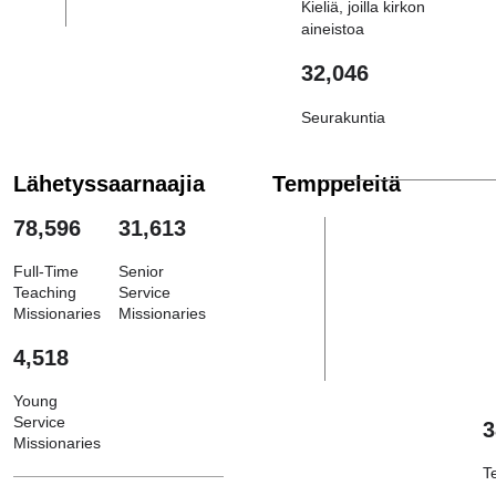
Kieliä, joilla kirkon
aineistoa
32,046
Seurakuntia
Lähetyssaarnaajia
Temppeleitä
78,596
31,613
Full-Time
Senior
Teaching
Service
Missionaries
Missionaries
4,518
Young
Service
3
Missionaries
T