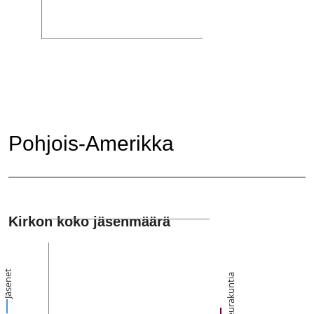
Pohjois-Amerikka
Kirkon koko jäsenmäärä
Jäsenet
Seurakuntia