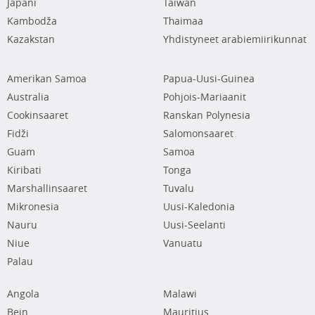
Japani
Taiwan
Kambodža
Thaimaa
Kazakstan
Yhdistyneet arabiemiirikunnat
Amerikan Samoa
Papua-Uusi-Guinea
Australia
Pohjois-Mariaanit
Cookinsaaret
Ranskan Polynesia
Fidži
Salomonsaaret
Guam
Samoa
Kiribati
Tonga
Marshallinsaaret
Tuvalu
Mikronesia
Uusi-Kaledonia
Nauru
Uusi-Seelanti
Niue
Vanuatu
Palau
Angola
Malawi
Bein
Mauritius