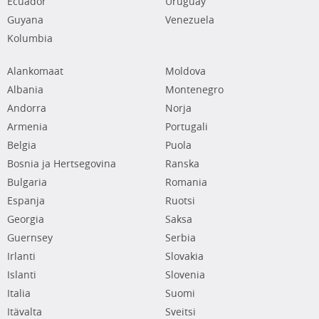
Ecuador
Uruguay
Guyana
Venezuela
Kolumbia
Alankomaat
Moldova
Albania
Montenegro
Andorra
Norja
Armenia
Portugali
Belgia
Puola
Bosnia ja Hertsegovina
Ranska
Bulgaria
Romania
Espanja
Ruotsi
Georgia
Saksa
Guernsey
Serbia
Irlanti
Slovakia
Islanti
Slovenia
Italia
Suomi
Itävalta
Sveitsi