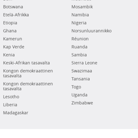
Botswana
Mosambik
Etelä-Afrikka
Namibia
Etiopia
Nigeria
Ghana
Norsunluurannikko
Kamerun
Réunion
Kap Verde
Ruanda
Kenia
Sambia
Keski-Afrikan tasavalta
Sierra Leone
Kongon demokraattinen
Swazimaa
tasavalta
Tansania
Kongon demokraattinen
Togo
tasavalta
Uganda
Lesotho
Zimbabwe
Liberia
Madagaskar