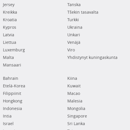
Jersey
Tanska
Kreikka
Tšekin tasavalta
Kroatia
Turkki
Kypros
Ukraina
Latvia
Unkari
Liettua
Venäjä
Luxemburg
Viro
Malta
Yhdistynyt kuningaskunta
Mansaari
Bahrain
Kiina
Etelä-Korea
Kuwait
Filippiinit
Macao
Hongkong
Malesia
Indonesia
Mongolia
Intia
Singapore
Israel
Sri Lanka