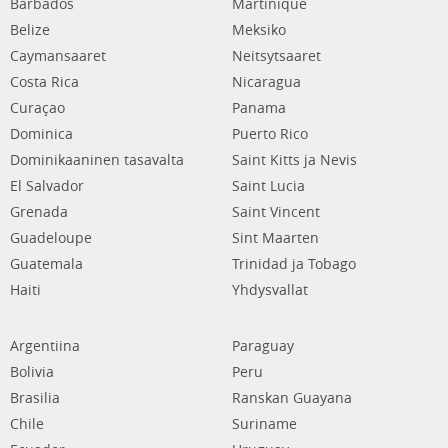
Barbados
Martinique
Belize
Meksiko
Caymansaaret
Neitsytsaaret
Costa Rica
Nicaragua
Curaçao
Panama
Dominica
Puerto Rico
Dominikaaninen tasavalta
Saint Kitts ja Nevis
El Salvador
Saint Lucia
Grenada
Saint Vincent
Guadeloupe
Sint Maarten
Guatemala
Trinidad ja Tobago
Haiti
Yhdysvallat
Argentiina
Paraguay
Bolivia
Peru
Brasilia
Ranskan Guayana
Chile
Suriname