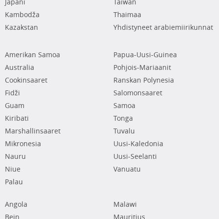
Japani
Taiwan
Kambodža
Thaimaa
Kazakstan
Yhdistyneet arabiemiirikunnat
Amerikan Samoa
Papua-Uusi-Guinea
Australia
Pohjois-Mariaanit
Cookinsaaret
Ranskan Polynesia
Fidži
Salomonsaaret
Guam
Samoa
Kiribati
Tonga
Marshallinsaaret
Tuvalu
Mikronesia
Uusi-Kaledonia
Nauru
Uusi-Seelanti
Niue
Vanuatu
Palau
Angola
Malawi
Bein
Mauritius