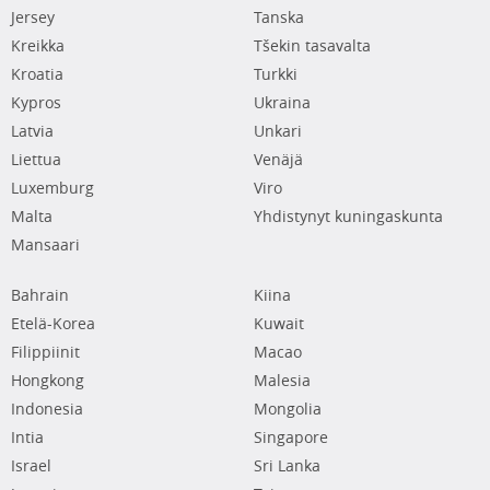
Jersey
Tanska
Kreikka
Tšekin tasavalta
Kroatia
Turkki
Kypros
Ukraina
Latvia
Unkari
Liettua
Venäjä
Luxemburg
Viro
Malta
Yhdistynyt kuningaskunta
Mansaari
Bahrain
Kiina
Etelä-Korea
Kuwait
Filippiinit
Macao
Hongkong
Malesia
Indonesia
Mongolia
Intia
Singapore
Israel
Sri Lanka