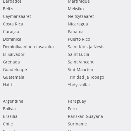
Barbados
Martinique
Belize
Meksiko
Caymansaaret
Neitsytsaaret
Costa Rica
Nicaragua
Curaçao
Panama
Dominica
Puerto Rico
Dominikaaninen tasavalta
Saint Kitts ja Nevis
El Salvador
Saint Lucia
Grenada
Saint Vincent
Guadeloupe
Sint Maarten
Guatemala
Trinidad ja Tobago
Haiti
Yhdysvallat
Argentiina
Paraguay
Bolivia
Peru
Brasilia
Ranskan Guayana
Chile
Suriname