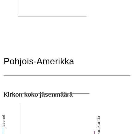
Pohjois-Amerikka
Kirkon koko jäsenmäärä
Jäsenet
Seurakuntia