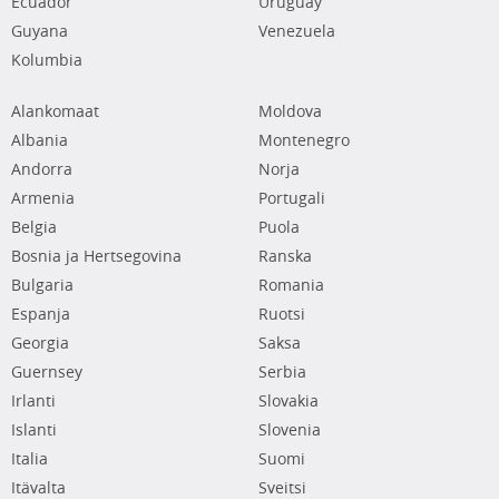
Ecuador
Uruguay
Guyana
Venezuela
Kolumbia
Alankomaat
Moldova
Albania
Montenegro
Andorra
Norja
Armenia
Portugali
Belgia
Puola
Bosnia ja Hertsegovina
Ranska
Bulgaria
Romania
Espanja
Ruotsi
Georgia
Saksa
Guernsey
Serbia
Irlanti
Slovakia
Islanti
Slovenia
Italia
Suomi
Itävalta
Sveitsi