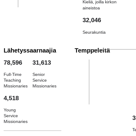
Kieliä, joilla kirkon
aineistoa
32,046
Seurakuntia
Lähetyssaarnaajia
Temppeleitä
78,596
31,613
Full-Time
Senior
Teaching
Service
Missionaries
Missionaries
4,518
Young
Service
3
Missionaries
T