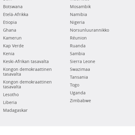
Botswana
Mosambik
Etelä-Afrikka
Namibia
Etiopia
Nigeria
Ghana
Norsunluurannikko
Kamerun
Réunion
Kap Verde
Ruanda
Kenia
Sambia
Keski-Afrikan tasavalta
Sierra Leone
Kongon demokraattinen
Swazimaa
tasavalta
Tansania
Kongon demokraattinen
Togo
tasavalta
Uganda
Lesotho
Zimbabwe
Liberia
Madagaskar