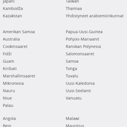
Japani
Taiwan
Kambodža
Thaimaa
Kazakstan
Yhdistyneet arabiemiirikunnat
Amerikan Samoa
Papua-Uusi-Guinea
Australia
Pohjois-Mariaanit
Cookinsaaret
Ranskan Polynesia
Fidži
Salomonsaaret
Guam
Samoa
Kiribati
Tonga
Marshallinsaaret
Tuvalu
Mikronesia
Uusi-Kaledonia
Nauru
Uusi-Seelanti
Niue
Vanuatu
Palau
Angola
Malawi
Bein
Mauritius