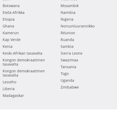
Botswana
Mosambik
Etelä-Afrikka
Namibia
Etiopia
Nigeria
Ghana
Norsunluurannikko
Kamerun
Réunion
Kap Verde
Ruanda
Kenia
Sambia
Keski-Afrikan tasavalta
Sierra Leone
Kongon demokraattinen
Swazimaa
tasavalta
Tansania
Kongon demokraattinen
Togo
tasavalta
Uganda
Lesotho
Zimbabwe
Liberia
Madagaskar