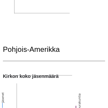
Pohjois-Amerikka
Kirkon koko jäsenmäärä
Jäsenet
Seurakuntia