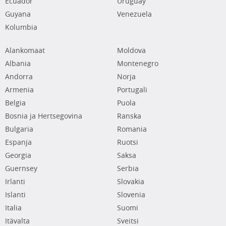
Ecuador
Uruguay
Guyana
Venezuela
Kolumbia
Alankomaat
Moldova
Albania
Montenegro
Andorra
Norja
Armenia
Portugali
Belgia
Puola
Bosnia ja Hertsegovina
Ranska
Bulgaria
Romania
Espanja
Ruotsi
Georgia
Saksa
Guernsey
Serbia
Irlanti
Slovakia
Islanti
Slovenia
Italia
Suomi
Itävalta
Sveitsi