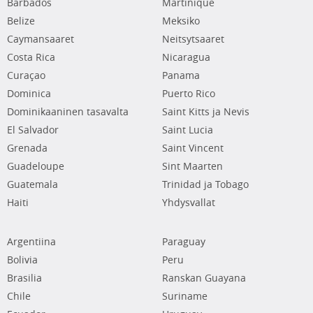
Barbados
Martinique
Belize
Meksiko
Caymansaaret
Neitsytsaaret
Costa Rica
Nicaragua
Curaçao
Panama
Dominica
Puerto Rico
Dominikaaninen tasavalta
Saint Kitts ja Nevis
El Salvador
Saint Lucia
Grenada
Saint Vincent
Guadeloupe
Sint Maarten
Guatemala
Trinidad ja Tobago
Haiti
Yhdysvallat
Argentiina
Paraguay
Bolivia
Peru
Brasilia
Ranskan Guayana
Chile
Suriname