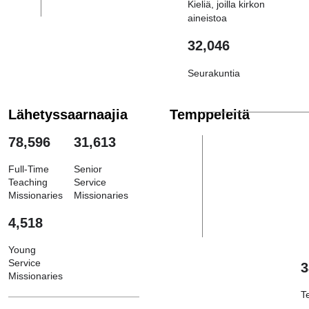
Kieliä, joilla kirkon
aineistoa
32,046
Seurakuntia
Lähetyssaarnaajia
Temppeleitä
78,596
31,613
Full-Time
Senior
Teaching
Service
Missionaries
Missionaries
4,518
Young
Service
3
Missionaries
T