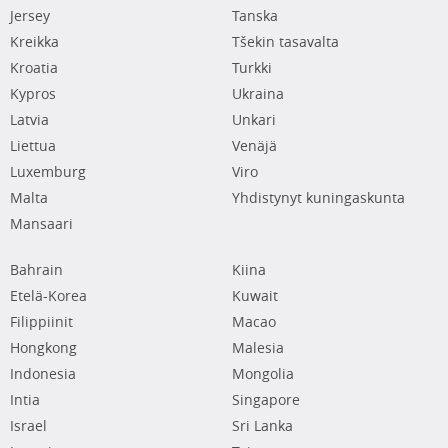
Jersey
Tanska
Kreikka
Tšekin tasavalta
Kroatia
Turkki
Kypros
Ukraina
Latvia
Unkari
Liettua
Venäjä
Luxemburg
Viro
Malta
Yhdistynyt kuningaskunta
Mansaari
Bahrain
Kiina
Etelä-Korea
Kuwait
Filippiinit
Macao
Hongkong
Malesia
Indonesia
Mongolia
Intia
Singapore
Israel
Sri Lanka