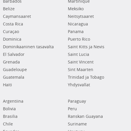
Barbados
Martinique
Belize
Meksiko
Caymansaaret
Neitsytsaaret
Costa Rica
Nicaragua
Curaçao
Panama
Dominica
Puerto Rico
Dominikaaninen tasavalta
Saint Kitts ja Nevis
El Salvador
Saint Lucia
Grenada
Saint Vincent
Guadeloupe
Sint Maarten
Guatemala
Trinidad ja Tobago
Haiti
Yhdysvallat
Argentiina
Paraguay
Bolivia
Peru
Brasilia
Ranskan Guayana
Chile
Suriname