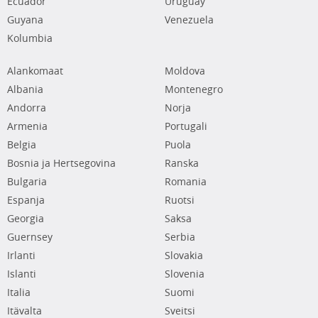
Ecuador
Uruguay
Guyana
Venezuela
Kolumbia
Alankomaat
Moldova
Albania
Montenegro
Andorra
Norja
Armenia
Portugali
Belgia
Puola
Bosnia ja Hertsegovina
Ranska
Bulgaria
Romania
Espanja
Ruotsi
Georgia
Saksa
Guernsey
Serbia
Irlanti
Slovakia
Islanti
Slovenia
Italia
Suomi
Itävalta
Sveitsi