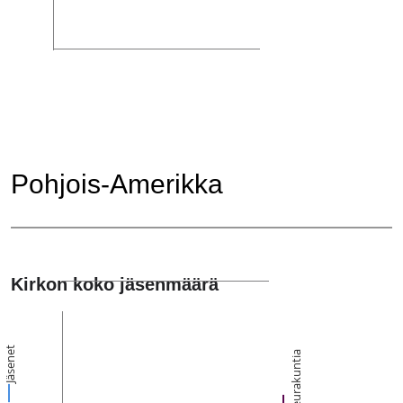
Pohjois-Amerikka
Kirkon koko jäsenmäärä
Jäsenet
Seurakuntia