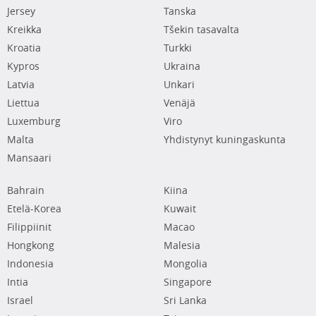
Jersey
Tanska
Kreikka
Tšekin tasavalta
Kroatia
Turkki
Kypros
Ukraina
Latvia
Unkari
Liettua
Venäjä
Luxemburg
Viro
Malta
Yhdistynyt kuningaskunta
Mansaari
Bahrain
Kiina
Etelä-Korea
Kuwait
Filippiinit
Macao
Hongkong
Malesia
Indonesia
Mongolia
Intia
Singapore
Israel
Sri Lanka