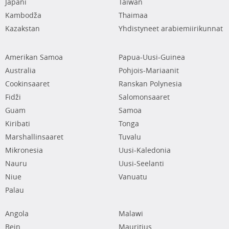
Japani
Taiwan
Kambodža
Thaimaa
Kazakstan
Yhdistyneet arabiemiirikunnat
Amerikan Samoa
Papua-Uusi-Guinea
Australia
Pohjois-Mariaanit
Cookinsaaret
Ranskan Polynesia
Fidži
Salomonsaaret
Guam
Samoa
Kiribati
Tonga
Marshallinsaaret
Tuvalu
Mikronesia
Uusi-Kaledonia
Nauru
Uusi-Seelanti
Niue
Vanuatu
Palau
Angola
Malawi
Bein
Mauritius