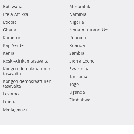
Botswana
Mosambik
Etelä-Afrikka
Namibia
Etiopia
Nigeria
Ghana
Norsunluurannikko
Kamerun
Réunion
Kap Verde
Ruanda
Kenia
Sambia
Keski-Afrikan tasavalta
Sierra Leone
Kongon demokraattinen
Swazimaa
tasavalta
Tansania
Kongon demokraattinen
Togo
tasavalta
Uganda
Lesotho
Zimbabwe
Liberia
Madagaskar