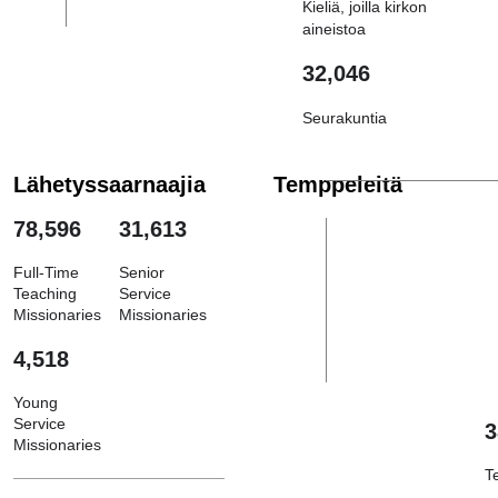
Kieliä, joilla kirkon
aineistoa
32,046
Seurakuntia
Lähetyssaarnaajia
Temppeleitä
78,596
31,613
Full-Time
Senior
Teaching
Service
Missionaries
Missionaries
4,518
Young
Service
3
Missionaries
T