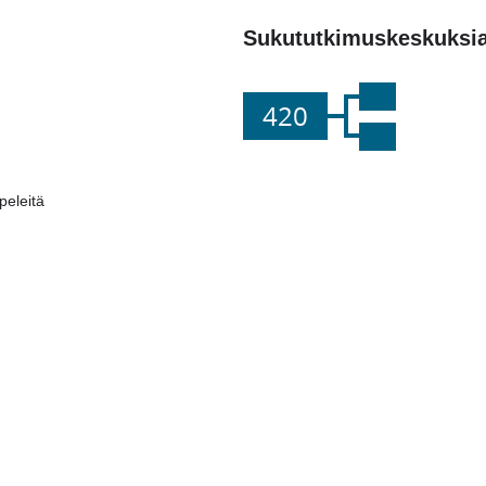
Sukututkimuskeskuksi
420
eleitä