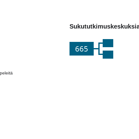
Sukututkimuskeskuksi
665
eleitä