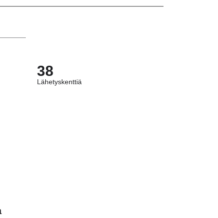
38
Lähetyskenttiä
a