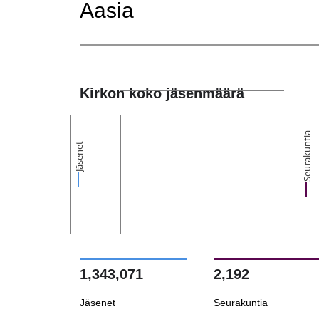
Aasia
Kirkon koko jäsenmäärä
Seurakuntia
Jäsenet
1,343,071
2,192
Jäsenet
Seurakuntia