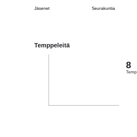
Jäsenet
Seurakuntia
Temppeleitä
8
Tempp