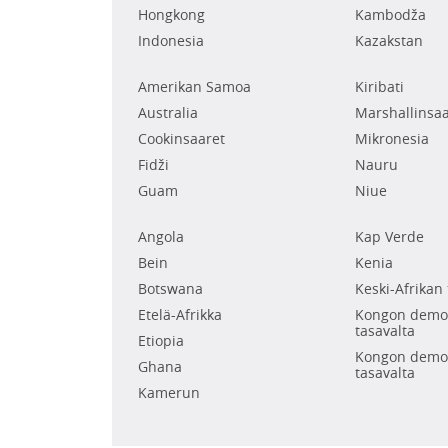
Hongkong
Kambodža
Indonesia
Kazakstan
Amerikan Samoa
Kiribati
Australia
Marshallinsaa
Cookinsaaret
Mikronesia
Fidži
Nauru
Guam
Niue
Angola
Kap Verde
Bein
Kenia
Botswana
Keski-Afrikan 
Etelä-Afrikka
Kongon demok
tasavalta
Etiopia
Kongon demok
Ghana
tasavalta
Kamerun