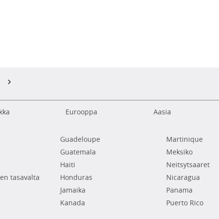
kka
Eurooppa
Aasia
Guadeloupe
Martinique
Guatemala
Meksiko
Haiti
Neitsytsaaret
en tasavalta
Honduras
Nicaragua
Jamaika
Panama
Kanada
Puerto Rico