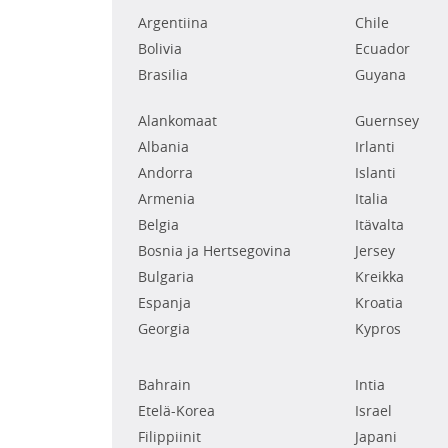
Argentiina
Chile
Bolivia
Ecuador
Brasilia
Guyana
Alankomaat
Guernsey
Albania
Irlanti
Andorra
Islanti
Armenia
Italia
Belgia
Itävalta
Bosnia ja Hertsegovina
Jersey
Bulgaria
Kreikka
Espanja
Kroatia
Georgia
Kypros
Bahrain
Intia
Etelä-Korea
Israel
Filippiinit
Japani