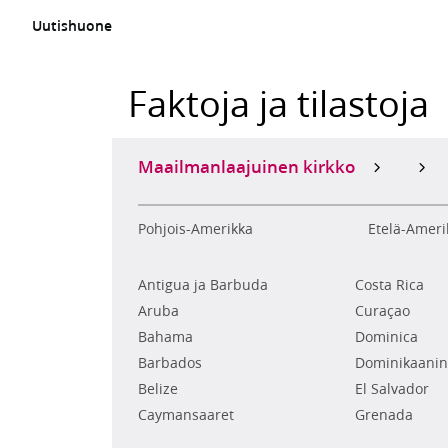
Uutishuone
Faktoja ja tilastoja
Maailmanlaajuinen kirkko
Pohjois-Amerikka
Etelä-Ameri
Antigua ja Barbuda
Costa Rica
Aruba
Curaçao
Bahama
Dominica
Barbados
Dominikaanin
Belize
El Salvador
Caymansaaret
Grenada