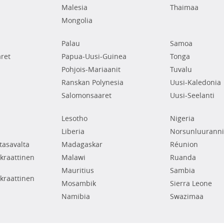
Malesia
Thaimaa
Mongolia
Palau
Samoa
ret
Papua-Uusi-Guinea
Tonga
Pohjois-Mariaanit
Tuvalu
Ranskan Polynesia
Uusi-Kaledonia
Salomonsaaret
Uusi-Seelanti
Lesotho
Nigeria
Liberia
Norsunluuranni
tasavalta
Madagaskar
Réunion
raattinen
Malawi
Ruanda
Mauritius
Sambia
raattinen
Mosambik
Sierra Leone
Namibia
Swazimaa