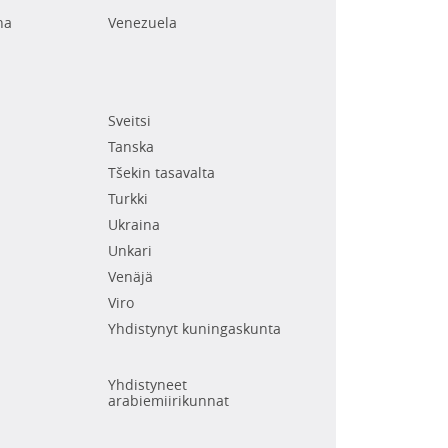
na
Venezuela
Sveitsi
Tanska
Tšekin tasavalta
Turkki
Ukraina
Unkari
Venäjä
Viro
Yhdistynyt kuningaskunta
Yhdistyneet
arabiemiirikunnat