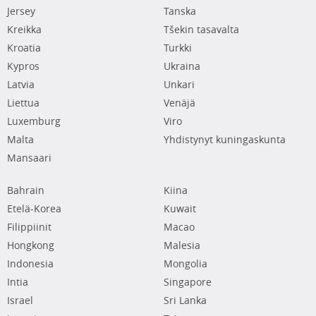
Jersey
Tanska
Kreikka
Tšekin tasavalta
Kroatia
Turkki
Kypros
Ukraina
Latvia
Unkari
Liettua
Venäjä
Luxemburg
Viro
Malta
Yhdistynyt kuningaskunta
Mansaari
Bahrain
Kiina
Etelä-Korea
Kuwait
Filippiinit
Macao
Hongkong
Malesia
Indonesia
Mongolia
Intia
Singapore
Israel
Sri Lanka