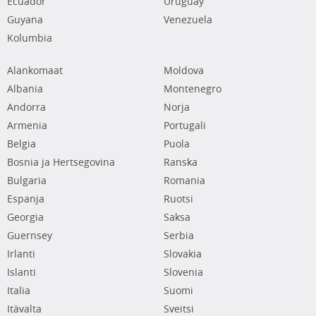
Ecuador
Uruguay
Guyana
Venezuela
Kolumbia
Alankomaat
Moldova
Albania
Montenegro
Andorra
Norja
Armenia
Portugali
Belgia
Puola
Bosnia ja Hertsegovina
Ranska
Bulgaria
Romania
Espanja
Ruotsi
Georgia
Saksa
Guernsey
Serbia
Irlanti
Slovakia
Islanti
Slovenia
Italia
Suomi
Itävalta
Sveitsi