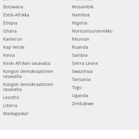
Botswana
Mosambik
Etelä-Afrikka
Namibia
Etiopia
Nigeria
Ghana
Norsunluurannikko
Kamerun
Réunion
Kap Verde
Ruanda
Kenia
Sambia
Keski-Afrikan tasavalta
Sierra Leone
Kongon demokraattinen
Swazimaa
tasavalta
Tansania
Kongon demokraattinen
Togo
tasavalta
Uganda
Lesotho
Zimbabwe
Liberia
Madagaskar