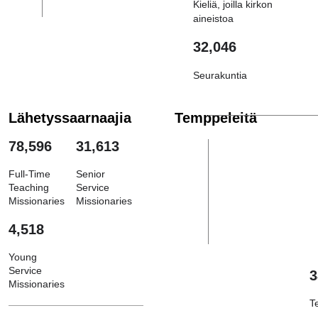
Kieliä, joilla kirkon
aineistoa
32,046
Seurakuntia
Lähetyssaarnaajia
Temppeleitä
78,596
31,613
Full-Time
Senior
Teaching
Service
Missionaries
Missionaries
4,518
Young
Service
3
Missionaries
T