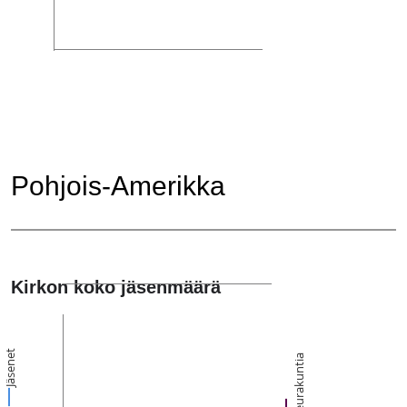
Pohjois-Amerikka
Kirkon koko jäsenmäärä
Jäsenet
Seurakuntia