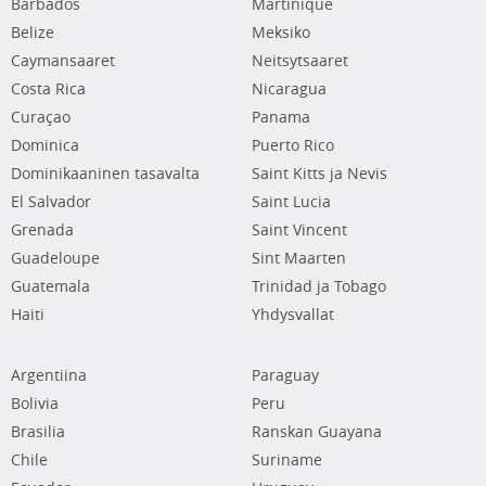
Barbados
Martinique
Belize
Meksiko
Caymansaaret
Neitsytsaaret
Costa Rica
Nicaragua
Curaçao
Panama
Dominica
Puerto Rico
Dominikaaninen tasavalta
Saint Kitts ja Nevis
El Salvador
Saint Lucia
Grenada
Saint Vincent
Guadeloupe
Sint Maarten
Guatemala
Trinidad ja Tobago
Haiti
Yhdysvallat
Argentiina
Paraguay
Bolivia
Peru
Brasilia
Ranskan Guayana
Chile
Suriname