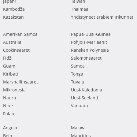
Japani
Taiwan
Kambodža
Thaimaa
Kazakstan
Yhdistyneet arabiemiirikunnat
Amerikan Samoa
Papua-Uusi-Guinea
Australia
Pohjois-Mariaanit
Cookinsaaret
Ranskan Polynesia
Fidži
Salomonsaaret
Guam
Samoa
Kiribati
Tonga
Marshallinsaaret
Tuvalu
Mikronesia
Uusi-Kaledonia
Nauru
Uusi-Seelanti
Niue
Vanuatu
Palau
Angola
Malawi
Bein
Mauritius