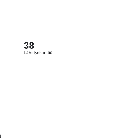
38
Lähetyskenttiä
a