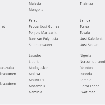
Malesia
Thaimaa
Mongolia
Palau
Samoa
ret
Papua-Uusi-Guinea
Tonga
Pohjois-Mariaanit
Tuvalu
Ranskan Polynesia
Uusi-Kaledonia
Salomonsaaret
Uusi-Seelanti
Lesotho
Nigeria
Liberia
Norsunluuranni
tasavalta
Madagaskar
Réunion
raattinen
Malawi
Ruanda
Mauritius
Sambia
raattinen
Mosambik
Sierra Leone
Namibia
Swazimaa