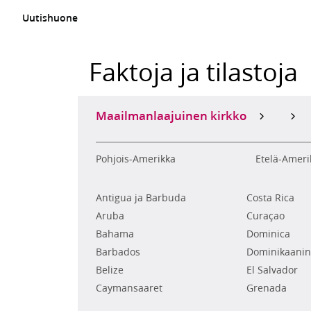
Uutishuone
Faktoja ja tilastoja
Maailmanlaajuinen kirkko
Pohjois-Amerikka
Etelä-Ameri
Antigua ja Barbuda
Costa Rica
Aruba
Curaçao
Bahama
Dominica
Barbados
Dominikaanin
Belize
El Salvador
Caymansaaret
Grenada