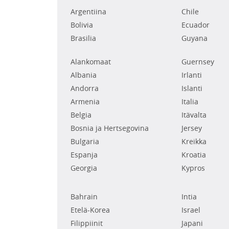
Argentiina
Chile
Bolivia
Ecuador
Brasilia
Guyana
Alankomaat
Guernsey
Albania
Irlanti
Andorra
Islanti
Armenia
Italia
Belgia
Itävalta
Bosnia ja Hertsegovina
Jersey
Bulgaria
Kreikka
Espanja
Kroatia
Georgia
Kypros
Bahrain
Intia
Etelä-Korea
Israel
Filippiinit
Japani