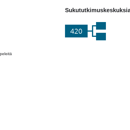
Sukututkimuskeskuksi
420
eleitä