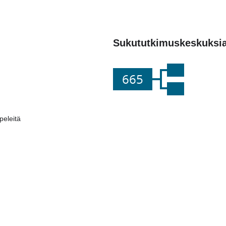
Sukututkimuskeskuksi
665
eleitä