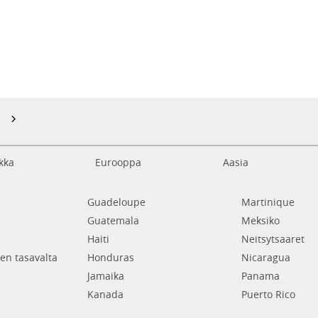
kka
Eurooppa
Aasia
Guadeloupe
Martinique
Guatemala
Meksiko
Haiti
Neitsytsaaret
en tasavalta
Honduras
Nicaragua
Jamaika
Panama
Kanada
Puerto Rico