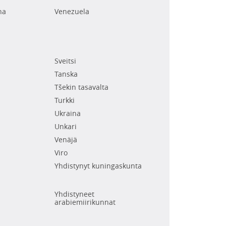
na
Venezuela
Sveitsi
Tanska
Tšekin tasavalta
Turkki
Ukraina
Unkari
Venäjä
Viro
Yhdistynyt kuningaskunta
Yhdistyneet
arabiemiirikunnat