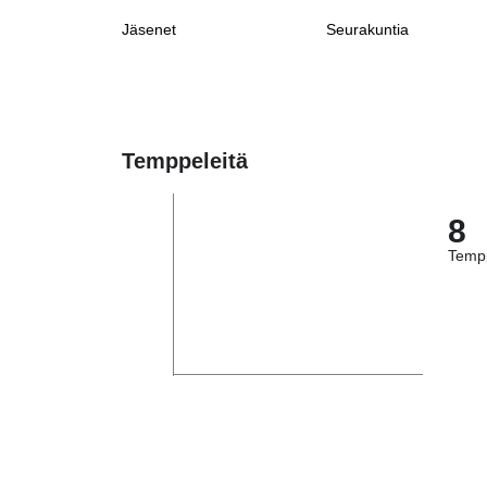
Jäsenet
Seurakuntia
Temppeleitä
8
Tempp