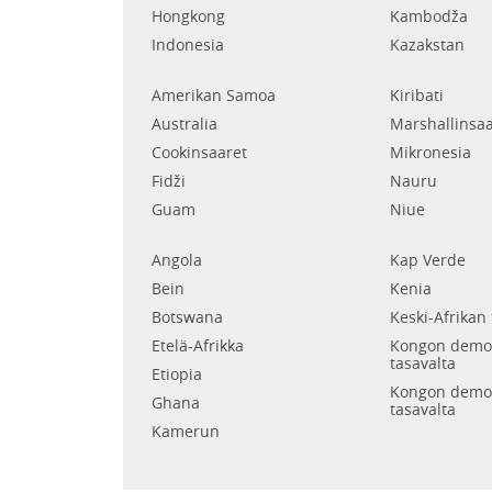
Hongkong
Kambodža
Indonesia
Kazakstan
Amerikan Samoa
Kiribati
Australia
Marshallinsaa
Cookinsaaret
Mikronesia
Fidži
Nauru
Guam
Niue
Angola
Kap Verde
Bein
Kenia
Botswana
Keski-Afrikan 
Etelä-Afrikka
Kongon demok
tasavalta
Etiopia
Kongon demok
Ghana
tasavalta
Kamerun