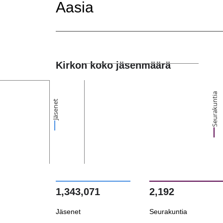
Aasia
Kirkon koko jäsenmäärä
Seurakuntia
Jäsenet
1,343,071
2,192
Jäsenet
Seurakuntia